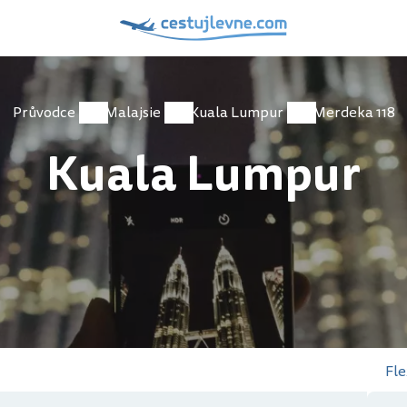
Průvodce
Malajsie
Kuala Lumpur
Merdeka 118
Kuala Lumpur
Fle