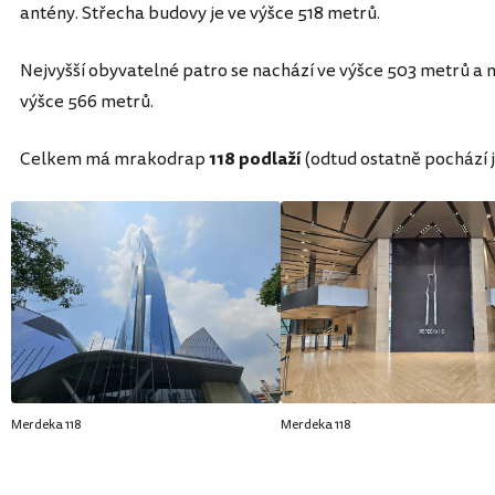
antény. Střecha budovy je ve výšce 518 metrů.
Nejvyšší obyvatelné patro se nachází ve výšce 503 metrů a ne
výšce 566 metrů.
Celkem má mrakodrap
118 podlaží
(odtud ostatně pochází 
Merdeka 118
Merdeka 118