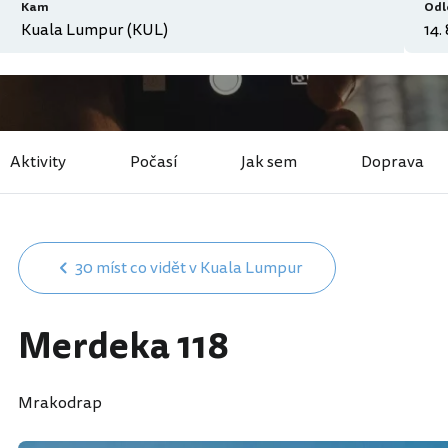
Kam
Odl
Aktivity
Počasí
Jak sem
Doprava
30 míst co vidět v Kuala Lumpur
Merdeka 118
Mrakodrap