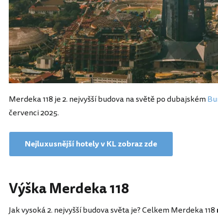
Merdeka 118 je 2. nejvyšší budova na světě po dubajském
Bur
červenci 2025.
Nejluxusnější hotely v KL zobraz zde
Výška Merdeka 118
Jak vysoká 2. nejvyšší budova světa je? Celkem Merdeka 118