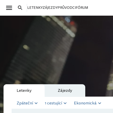
LETENKY
ZÁJEZDY
PRŮVODCI
FÓRUM
Letenky
Zájezdy
Zpáteční
1 cestující
Ekonomická