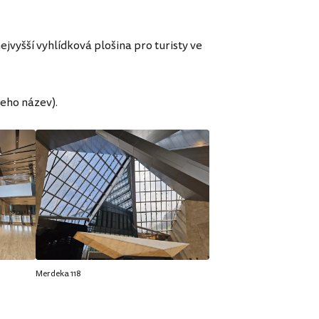
jvyšší vyhlídková plošina pro turisty ve
jeho název).
Merdeka 118