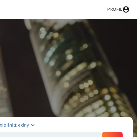
PROFIL
xibilní ± 3 dny