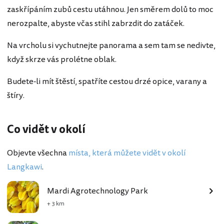
zaskřípáním zubů cestu utáhnou. Jen směrem dolů to moc
nerozpalte, abyste včas stihl zabrzdit do zatáček.
Na vrcholu si vychutnejte panorama a sem tam se nedivte,
když skrze vás prolétne oblak.
Budete-li mít štěstí, spatříte cestou drzé opice, varany a
štíry.
Co vidět v okolí
Objevte všechna
místa, která můžete vidět v okolí
Langkawi
.
Mardi Agrotechnology Park
+ 3 km