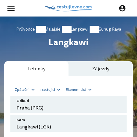
Průvodce
Malajsie
Langkawi
Gunug Raya
Langkawi
Letenky
Zájezdy
Zpáteční
1 cestující
Ekonomická
Odkud
Kam