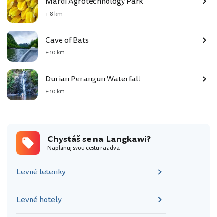
Mardi Agrotechnology Park
+ 8 km
Cave of Bats
+ 10 km
Durian Perangun Waterfall
+ 10 km
Chystáš se na Langkawi?
Naplánuj svou cestu raz dva
Levné letenky
Levné hotely