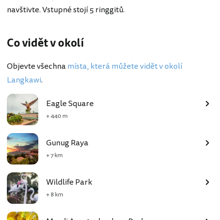
navštivte. Vstupné stojí 5 ringgitů.
Co vidět v okolí
Objevte všechna
místa, která můžete vidět v okolí
Langkawi
.
Eagle Square
+ 440 m
Gunug Raya
+ 7 km
Wildlife Park
+ 8 km