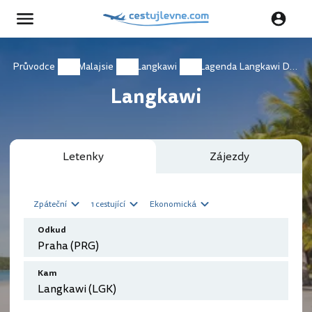
Průvodce
Malajsie
Langkawi
Lagenda Langkawi Dalam Taman
Langkawi
Letenky
Zájezdy
Zpáteční
1 cestující
Ekonomická
Odkud
Kam