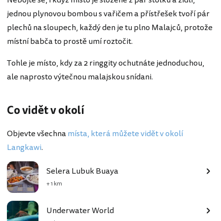
jednou plynovou bombou s vařičem a přístřešek tvoří pár
plechů na sloupech, každý den je tu plno Malajců, protože
místní babča to prostě umí roztočit.
Tohle je místo, kdy za 2 ringgity ochutnáte jednoduchou,
ale naprosto výtečnou malajskou snídani.
Co vidět v okolí
Objevte všechna
místa, která můžete vidět v okolí
Langkawi
.
Selera Lubuk Buaya
+ 1 km
Underwater World