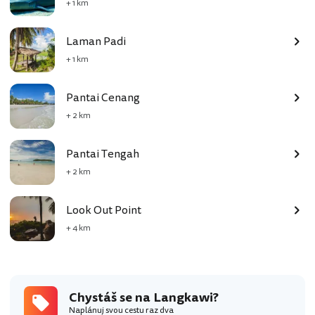
+ 1 km
Laman Padi
+ 1 km
Pantai Cenang
+ 2 km
Pantai Tengah
+ 2 km
Look Out Point
+ 4 km
Chystáš se na Langkawi?
Naplánuj svou cestu raz dva