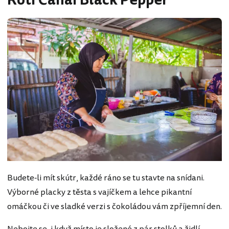
Roti Canai Black Pepper
Budete-li mít skútr, každé ráno se tu stavte na snídani.
Výborné placky z těsta s vajíčkem a lehce pikantní
omáčkou či ve sladké verzi s čokoládou vám zpříjemní den.
Nebojte se, i když místo je složené z pár stolků a židlí,