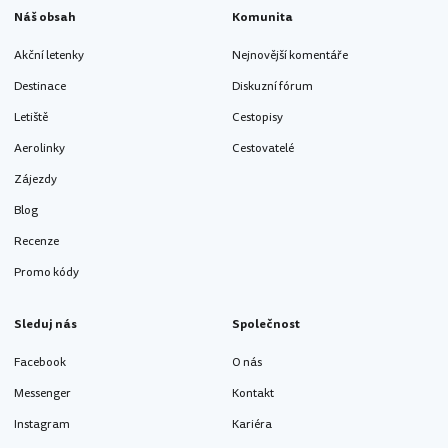
Náš obsah
Komunita
Akční letenky
Nejnovější komentáře
Destinace
Diskuzní fórum
Letiště
Cestopisy
Aerolinky
Cestovatelé
Zájezdy
Blog
Recenze
Promo kódy
Sleduj nás
Společnost
Facebook
O nás
Messenger
Kontakt
Instagram
Kariéra