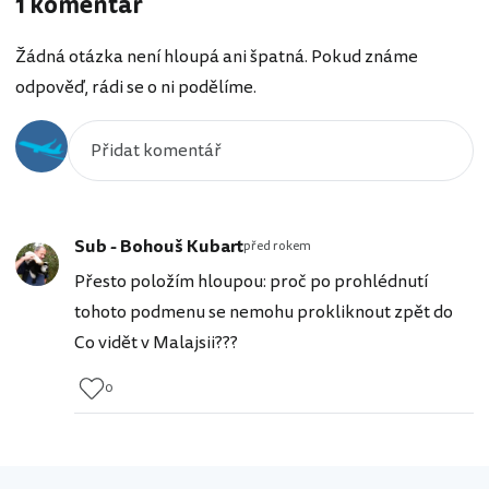
1 komentář
Žádná otázka není hloupá ani špatná. Pokud známe
odpověď, rádi se o ni podělíme.
Sub - Bohouš Kubart
před rokem
Přesto položím hloupou: proč po prohlédnutí
tohoto podmenu se nemohu prokliknout zpět do
Co vidět v Malajsii???
0