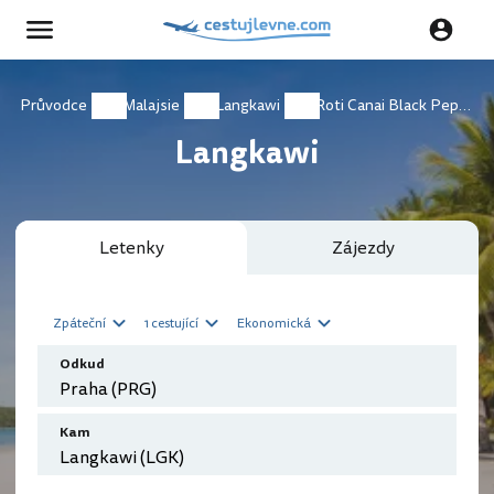
Průvodce
Malajsie
Langkawi
Roti Canai Black Pepper
Langkawi
Letenky
Zájezdy
Zpáteční
1 cestující
Ekonomická
Odkud
Kam