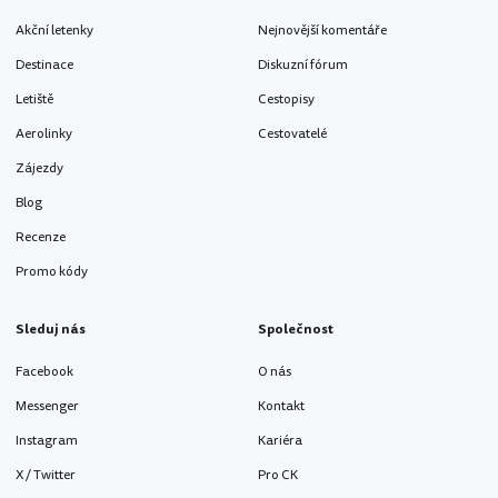
Akční letenky
Nejnovější komentáře
Destinace
Diskuzní fórum
Letiště
Cestopisy
Aerolinky
Cestovatelé
Zájezdy
Blog
Recenze
Promo kódy
Sleduj nás
Společnost
Facebook
O nás
Messenger
Kontakt
Instagram
Kariéra
X / Twitter
Pro CK