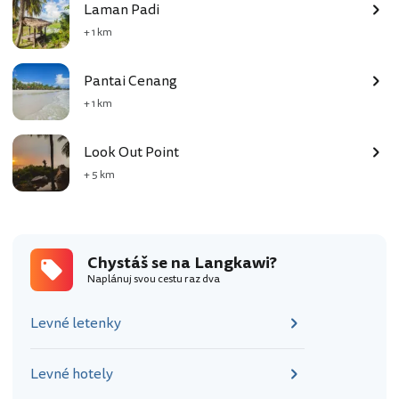
Laman Padi
+ 1 km
Pantai Cenang
+ 1 km
Look Out Point
+ 5 km
Chystáš se na Langkawi?
Naplánuj svou cestu raz dva
Levné letenky
Levné hotely