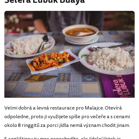
Selera Lubuk Buaya
Velmi dobrá a levná restaurace pro Malajce. Otevírá
odpoledne, proto ji využijete spíše pro večeře a s cenami
okolo 8 ringgitů za porci jídla nemá význam chodit jinam.
S angličtinou tu moc nepochodíte, ale jídelní lístek je