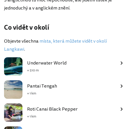
jednoduchý a v anglickém znění.
Co vidět v okolí
Objevte všechna
místa, která můžete vidět v okolí
Langkawi
.
Underwater World
+ 510 m
Pantai Tengah
+ 1 km
Roti Canai Black Pepper
+ 1 km