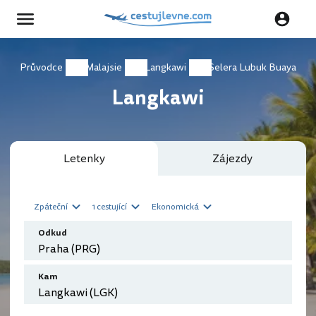
Průvodce
Malajsie
Langkawi
Selera Lubuk Buaya
Langkawi
Letenky
Zájezdy
Zpáteční
1 cestující
Ekonomická
Odkud
Kam