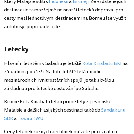
který Malajsie sdílí s
Indonésií
a
Brunejí
. Ze vzdálenějších
destinací je samozřejmě nejsnazší letecká doprava, pro
cesty mezi jednotlivými destinacemi na Borneu lze využít
autobusy, popřípadě lodě.
Letecky
Hlavním letištěm v Sabahu je letiště
Kota Kinabalu BKI
na
západním pobřeží. Na toto letiště létá mnoho
mezinárodních i vnitrostátních spojů, je tak skvělou
základnou pro letecké cestování po Sabahu.
Kromě Koty Kinabalu létají přímé lety z pevninské
Malajsie a dalších asijských destinací také do
Sandakanu
SDK
a
Tawau TWU
.
Ceny letenek různých aerolinek můžete porovnat na