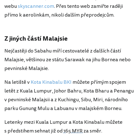
webu
skyscanner.com
. Přes tento web zamiřte raději
přímo k aerolinkám, nikoli dalším přeprodejcům.
Z jiných částí Malajsie
Nejčastěji do Sabahu míří cestovatelé z dalších částí
Malajsie, většinou ze státu Sarawak na jihu Bornea nebo
pevninské Malajsie.
Na letiště v
Kota Kinabalu BKI
můžete přímým spojem
letět z Kuala Lumpur, Johor Bahru, Kota Bharu a Penangu
v pevninské Malajsii a z Kuchingu, Sibu, Miri, národního
parku Gunung Mulu a Labuanu v malajském Borneu.
Letenky mezi Kuala Lumpur a Kota Kinabalu můžete
s předstihem sehnat již od
165 MYR
za směr.