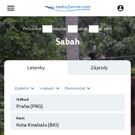
Průvodce
Malajsie
Sabah
Jak sem
Sabah
Letenky
Zájezdy
Zpáteční
1 cestující
Ekonomická
Odkud
Kam