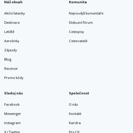
Náš obsah
Komunita
Akční letenky
Nejnovější komentáře
Destinace
Diskuzní fórum
Letiště
Cestopisy
Aerolinky
Cestovatelé
Zájezdy
Blog
Recenze
Promo kódy
Sleduj nás
Společnost
Facebook
O nás
Messenger
Kontakt
Instagram
Kariéra
X / Twitter
Pro CK