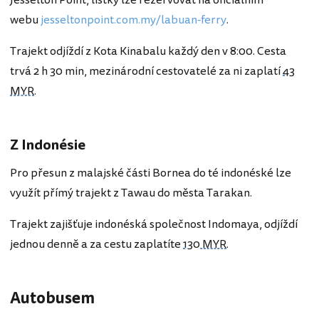
webu
jesseltonpoint.com.my/labuan-ferry
.
Trajekt odjíždí z Kota Kinabalu každý den v 8:00. Cesta
trvá 2 h 30 min, mezinárodní cestovatelé za ni zaplatí
43
MYR
.
Z Indonésie
Pro přesun z malajské části Bornea do té indonéské lze
využít přímý trajekt z Tawau do města Tarakan.
Trajekt zajišťuje indonéská společnost Indomaya, odjíždí
jednou denně a za cestu zaplatíte
130 MYR
.
Autobusem