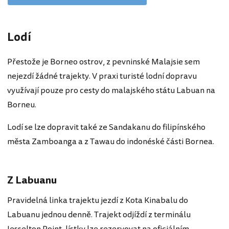
Lodí
Přestože je Borneo ostrov, z pevninské Malajsie sem
nejezdí žádné trajekty. V praxi turisté lodní dopravu
využívají pouze pro cesty do malajského státu Labuan na
Borneu.
Lodí se lze dopravit také ze Sandakanu do filipínského
města Zamboanga a z Tawau do indonéské části Bornea.
Z Labuanu
Pravidelná linka trajektu jezdí z Kota Kinabalu do
Labuanu jednou denně. Trajekt odjíždí z terminálu
Jesselton Point, lístky lze rezervovat na oficiálním