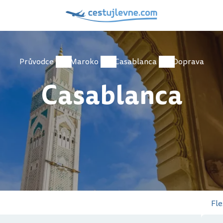
Průvodce
Maroko
Casablanca
Doprava
Casablanca
Fle