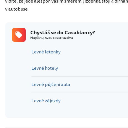
vidíte, že jede alespoň vaším směrem. Jízdenka stojí 4 dirha
v autobuse.
Chystáš se do Casablancy?
Naplánuj svou cestu raz dva
Levné letenky
Levné hotely
Levné půjčení auta
Levné zájezdy