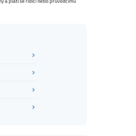
my a platí se řidiči nebo průvodčímu