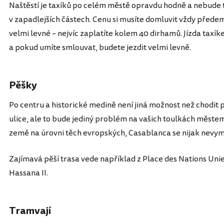
Naštěstí je taxíků po celém městě opravdu hodně a nebude 
v zapadlejších částech. Cenu si musíte domluvit vždy předem,
velmi levné – nejvíc zaplatíte kolem 40 dirhamů. Jízda taxík
a pokud umíte smlouvat, budete jezdit velmi levně.
Pěšky
Po centru a historické medině není jiná možnost než chodit 
ulice, ale to bude jediný problém na vašich toulkách měst
země na úrovni těch evropských, Casablanca se nijak nevy
Zajímavá pěší trasa vede například z Place des Nations Uni
Hassana II.
Tramvají