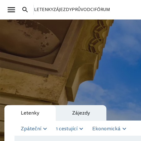
LETENKY
ZÁJEZDY
PRŮVODCI
FÓRUM
Letenky
Zájezdy
Zpáteční
1 cestující
Ekonomická