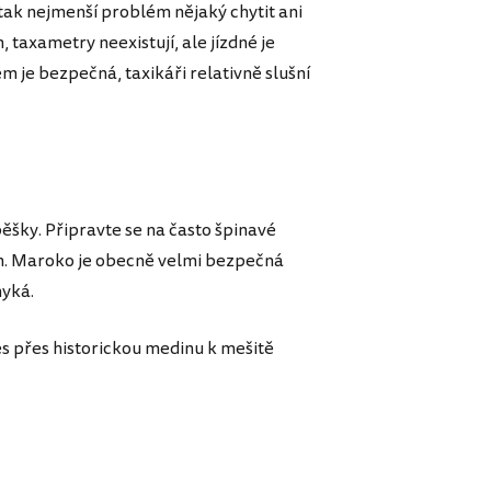
tak nejmenší problém nějaký chytit ani
 taxametry neexistují, ale jízdné je
em je bezpečná, taxikáři relativně slušní
pěšky. Připravte se na často špinavé
em. Maroko je obecně velmi bezpečná
myká.
es přes historickou medinu k mešitě