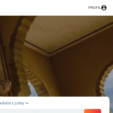
PROFIL
xibilní ± 3 dny