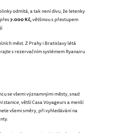
inky odmítá, a tak není divu, že letenky
 přes
7.000 Kč,
většinou s přestupem
í.
ních měst. Z Prahy i Bratislavy létá
hrajte s rezervačním systémem Ryanairu
lancu se všemi významnými městy, snad
ní stanice, větší Casa Voyageurs a menší
nete všemi směry, při vyhledávání na
nty.