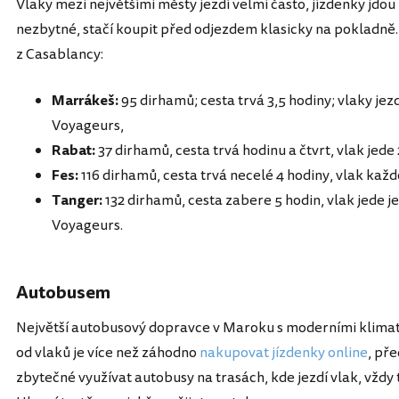
Vlaky mezi největšími městy jezdí velmi často, jízdenky jdou
nezbytné, stačí koupit před odjezdem klasicky na pokladně. 
z Casablancy:
Marrákeš:
95 dirhamů; cesta trvá 3,5 hodiny; vlaky jez
Voyageurs,
Rabat:
37 dirhamů, cesta trvá hodinu a čtvrt, vlak jede
Fes:
116 dirhamů, cesta trvá necelé 4 hodiny, vlak kaž
Tanger:
132 dirhamů, cesta zabere 5 hodin, vlak jede j
Voyageurs.
Autobusem
Největší autobusový dopravce v Maroku s moderními klimat
od vlaků je více než záhodno
nakupovat jízdenky online
, př
zbytečné využívat autobusy na trasách, kde jezdí vlak, vždy