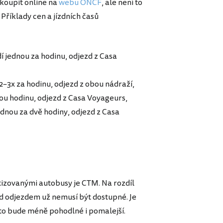
 koupit online na
webu ONCF
, ale není to
Příklady cen a jízdních časů
dí jednou za hodinu, odjezd z Casa
 2–3x za hodinu, odjezd z obou nádraží,
dou hodinu, odjezd z Casa Voyageurs,
ednou za dvě hodiny, odjezd z Casa
izovanými autobusy je CTM. Na rozdíl
ed odjezdem už nemusí být dostupné. Je
 to bude méně pohodlné i pomalejší.