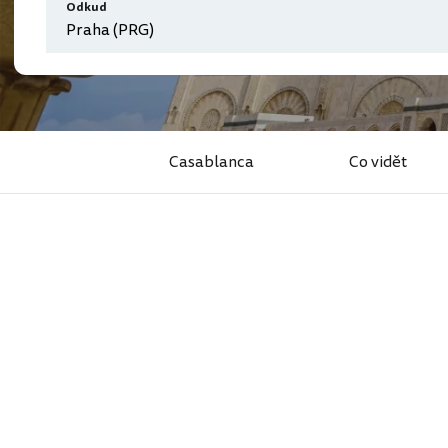
Odkud
Casablanca
Co vidět