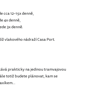
de cca 12–15x denně,
de 4x denně,
jede 3x denně.
íž vlakového nádraží Casa Port.
ává prakticky na jedinou tramvajovou
ále totiž budete plánovat, kam se
 taxíkem…