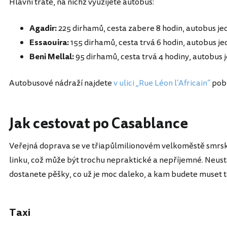
Hlavní tratě, na nichž využijete autobus:
Agadir:
225 dirhamů, cesta zabere 8 hodin, autobus je
Essaouira:
155 dirhamů, cesta trvá 6 hodin, autobus je
Beni Mellal:
95 dirhamů, cesta trvá 4 hodiny, autobus 
Autobusové nádraží najdete
v ulici „Rue Léon l‘Africain“
pobl
Jak cestovat po Casablance
Veřejná doprava se ve třiapůlmilionovém velkoměstě smrsk
linku, což může být trochu nepraktické a nepříjemné. Neust
dostanete pěšky, co už je moc daleko, a kam budete muset
Taxi