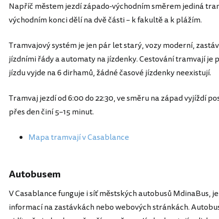
Napříč městem jezdí západo-východním směrem jediná tramv
východním konci dělí na dvě části – k fakultě a k plážím.
Tramvajový systém je jen pár let starý, vozy moderní, zast
jízdními řády a automaty na jízdenky. Cestování tramvají je
jízdu vyjde na 6 dirhamů, žádné časové jízdenky neexistují.
Tramvaj jezdí od 6:00 do 22:30, ve směru na západ vyjíždí po
přes den činí 5–15 minut.
Mapa tramvají v Casablance
Autobusem
V Casablance funguje i síť městských autobusů MdinaBus, je 
informací na zastávkách nebo webových stránkách. Autobus