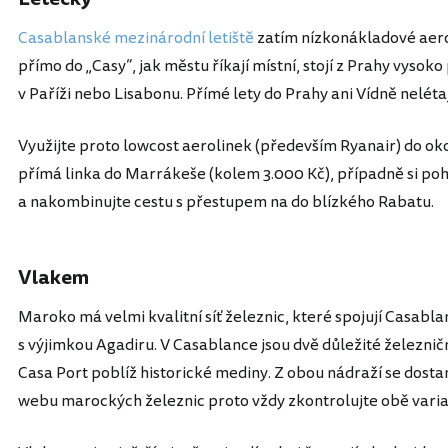
Casablanské mezinárodní letiště
zatím nízkonákladové aerol
přímo do „Casy“, jak městu říkají místní, stojí z Prahy vysoko
v Paříži nebo Lisabonu. Přímé lety do Prahy ani Vídně nelétaj
Využijte proto lowcost aerolinek (především Ryanair) do okol
přímá linka do Marrákeše (kolem 3.000 Kč), případně si po
a nakombinujte cestu s přestupem na do blízkého Rabatu.
Vlakem
Maroko má velmi kvalitní síť železnic, které spojují Casab
s výjimkou Agadiru. V Casablance jsou dvě důležité železnič
Casa Port poblíž historické mediny. Z obou nádraží se dosta
webu marockých železnic proto vždy zkontrolujte obě varia