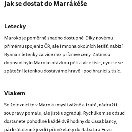
Jak se dostat do Marrákéše
Letecky
Maroko je poměrně snadno dostupné. Díky novému
přímému spojení z ČR, ale i mnoha okolních letišť, nabízí
Ryanair letenky za více než příznivé ceny. Zatímco
doposud bylo Maroko otázkou pěti a více tisíc, nyní se se
zpáteční letenkou dostáváme hravě i pod hranici 2 tisíc.
Vlakem
Se železnicí to v Maroku myslí vážně a tratě, nádraží i
soupravy pomalu, ale jistě upgradují. Rychlíkem se odsud
dostanete pohodlně každé dvě hodiny do Casablancy,
párkrát denně jezdí i přímé vlaky do Rabatu a Fezu.