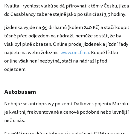
Kvalita i rychlost vlaků se dá přirovnat k těm v Česku, jízda
do Casablancy zabere stejně jako po silnici asi 3,5 hodiny.
Jízdenka vyjde na 95 dirhamů (kolem 240 Kč) a stačí koupit
těsně před odjezdem na nádraží, nemůže se stát, že by
vlak byl plně obsazen. Online prodej jízdenek a jízdní řády
najdete na webu železnic:
www.oncf.ma
. Koupě lístku
online však není nezbytná, stačí na nádraží před
odjezdem.
Autobusem
Nebojte se ani dopravy po zemi. Dálkové spojení v Maroku
je kvalitní, frekventované a cenově podobné nebo levnější
než u nás.
Největší marocká autobusová společnost CTM operuje s