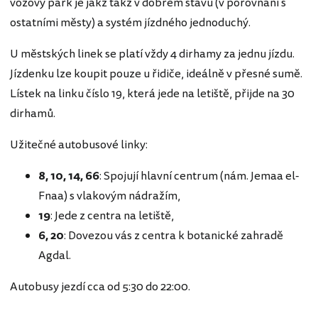
vozový park je jakž takž v dobrém stavu (v porovnání s
ostatními městy) a systém jízdného jednoduchý.
U městských linek se platí vždy 4 dirhamy za jednu jízdu.
Jízdenku lze koupit pouze u řidiče, ideálně v přesné sumě.
Lístek na linku číslo 19, která jede na letiště, přijde na 30
dirhamů.
Užitečné autobusové linky:
8, 10, 14, 66
: Spojují hlavní centrum (nám. Jemaa el-
Fnaa) s vlakovým nádražím,
19
: Jede z centra na letiště,
6, 20
: Dovezou vás z centra k botanické zahradě
Agdal.
Autobusy jezdí cca od 5:30 do 22:00.