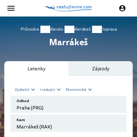
Průvodce
Maroko
Marrákeš
Doprava
Marrákeš
Letenky
Zájezdy
Zpáteční
1 cestující
Ekonomická
Odkud
Kam