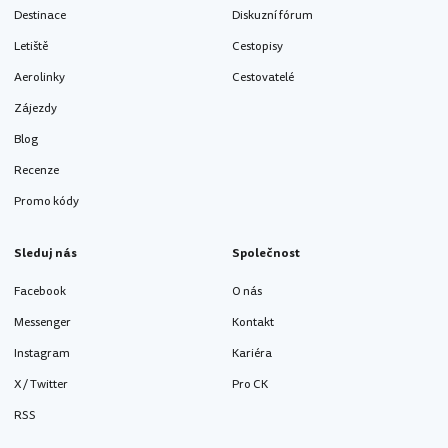
Destinace
Diskuzní fórum
Letiště
Cestopisy
Aerolinky
Cestovatelé
Zájezdy
Blog
Recenze
Promo kódy
Sleduj nás
Společnost
Facebook
O nás
Messenger
Kontakt
Instagram
Kariéra
X / Twitter
Pro CK
RSS