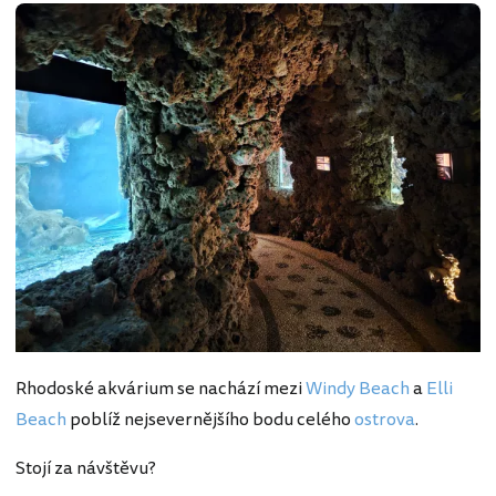
Rhodoské akvárium se nachází mezi
Windy Beach
a
Elli
Beach
poblíž nejsevernějšího bodu celého
ostrova
.
Stojí za návštěvu?