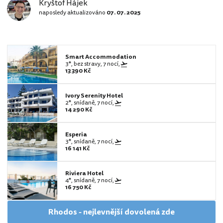
Kryštof Hájek
naposledy aktualizováno
07. 07. 2025
Smart Accommodation
3*, bez stravy, 7 nocí,
13 390 Kč
Ivory Serenity Hotel
2*, snídaně, 7 nocí,
14 290 Kč
Esperia
3*, snídaně, 7 nocí,
16 141 Kč
Riviera Hotel
4*, snídaně, 7 nocí,
16 750 Kč
Rhodos - nejlevnější dovolená zde