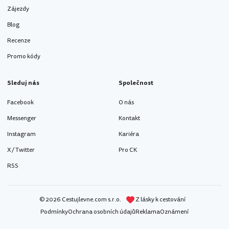
Zájezdy
Blog
Recenze
Promo kódy
Sleduj nás
Společnost
Facebook
O nás
Messenger
Kontakt
Instagram
Kariéra
X / Twitter
Pro CK
RSS
© 2026 Cestujlevne.com s.r.o.
Z lásky k cestování
Podmínky
Ochrana osobních údajů
Reklama
Oznámení