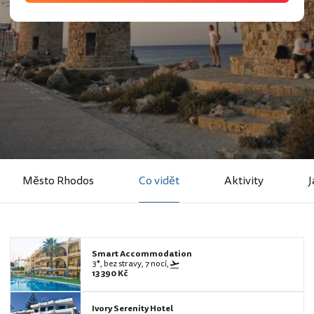
Město Rhodos
Co vidět
Aktivity
J
Smart Accommodation
3*, bez stravy, 7 nocí,
13 390 Kč
Ivory Serenity Hotel