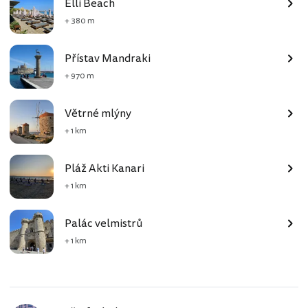
Elli Beach
+ 380 m
Přístav Mandraki
+ 970 m
Větrné mlýny
+ 1 km
Pláž Akti Kanari
+ 1 km
Palác velmistrů
+ 1 km