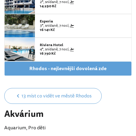
2*, snídaně, 7 nocí,
14 290 Kč
Esperia
3*, snídaně, 7 nocí,
16 141 Kč
Riviera Hotel
4*, snídaně, 7 nocí,
16 750 Kč
Rhodos - nejlevnější dovolená zde
13 míst co vidět ve městě Rhodos
Akvárium
Aquarium, Pro děti