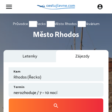
Průvodce
Řecko
Město Rhodos
Akvárium
Město Rhodos
Letenky
Zájezdy
Kam
Rhodos (Řecko)
Termín