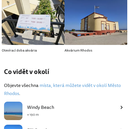
Otevírací doba akvária
Akvárium Rhodos
Co vidět v okolí
Objevte všechna
místa, která můžete vidět v okolí Město
Rhodos
.
Windy Beach
+ 190 m