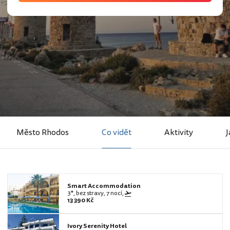
Město Rhodos
Co vidět
Aktivity
J
Smart Accommodation
3*, bez stravy, 7 nocí,
13 390 Kč
Ivory Serenity Hotel