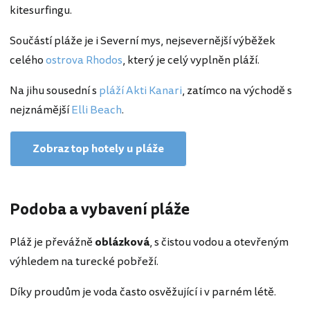
kitesurfingu.
Součástí pláže je i Severní mys, nejsevernější výběžek
celého
ostrova Rhodos
, který je celý vyplněn pláží.
Na jihu sousední s
pláží Akti Kanari
, zatímco na východě s
nejznámější
Elli Beach
.
Zobraz top hotely u pláže
Podoba a vybavení pláže
Pláž je převážně
oblázková
, s čistou vodou a otevřeným
výhledem na turecké pobřeží.
Díky proudům je voda často osvěžující i v parném létě.