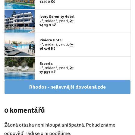
13 390 Kč
Ivory Serenity Hotel
2*, snídaně, 7 nocí,
14 290 Kč
Riviera Hotel
4*, snídaně, 7 nocí,
16 576 Kč
Esperia
3*, snídaně, 7 nocí,
17 997 Kč
Rhodos - nejlevnější dovolená zde
0 komentářů
Žádná otázka není hloupá ani špatná. Pokud známe
odpověď, rádi se o ni podělíme.