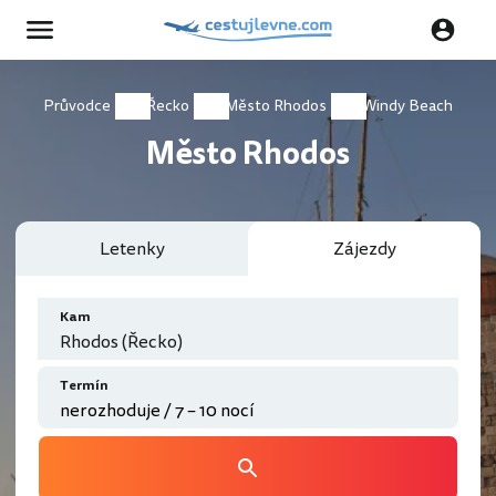
Průvodce
Řecko
Město Rhodos
Windy Beach
Město Rhodos
Letenky
Zájezdy
Kam
Rhodos (Řecko)
Termín