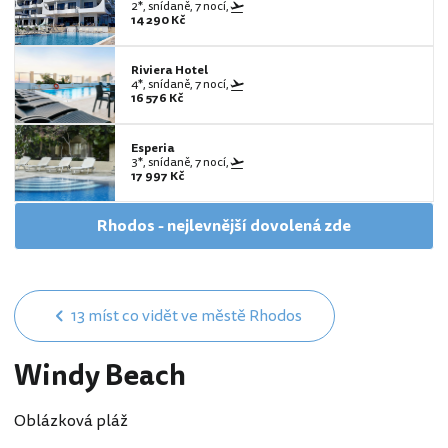
2*, snídaně, 7 nocí,
14 290 Kč
Riviera Hotel
4*, snídaně, 7 nocí,
16 576 Kč
Esperia
3*, snídaně, 7 nocí,
17 997 Kč
Rhodos - nejlevnější dovolená zde
13 míst co vidět ve městě Rhodos
Windy Beach
Oblázková pláž