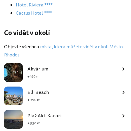
Hotel Riviera ****
Cactus Hotel ****
Co vidět v okolí
Objevte všechna
místa, která můžete vidět v okolí Město
Rhodos
.
Akvárium
+ 190 m
Elli Beach
+ 390 m
Pláž Akti Kanari
+ 930 m