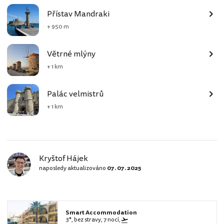
Přístav Mandraki
+ 950 m
Větrné mlýny
+ 1 km
Palác velmistrů
+ 1 km
Kryštof Hájek
naposledy aktualizováno
07. 07. 2025
Smart Accommodation
3*, bez stravy, 7 nocí,