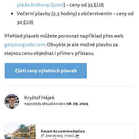
pláže Anthony Quinn
) – ceny od
35 EUR
Večerní plavby (2,5 hodiny) s občerstvením – ceny od
30 EUR
Přehled plaveb můžete porovnat například přes web
getyourguide.com
. Obvykle je ale možné plavbu za
stejnou cenu objednat i přímo v přístavu.
Zjisti ceny výletních plaveb
Kryštof Hájek
naposledy aktualizováno
08. 09. 2025
Smart Accommodation
3*, bez stravy, 7 nocí,