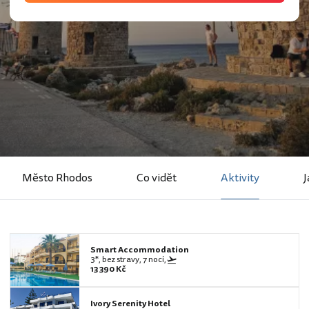
Město Rhodos
Co vidět
Aktivity
J
Smart Accommodation
3*, bez stravy, 7 nocí,
13 390 Kč
Ivory Serenity Hotel