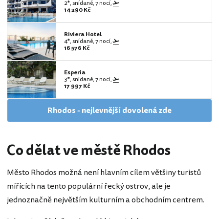
2*, snídaně, 7 nocí,
14 290 Kč
Riviera Hotel
4*, snídaně, 7 nocí,
16 576 Kč
Esperia
3*, snídaně, 7 nocí,
17 997 Kč
Rhodos - nejlevnější dovolená zde
Co dělat ve městě Rhodos
Město Rhodos možná není hlavním cílem většiny turistů
mířících na tento populární řecký ostrov, ale je
jednoznačně největším kulturním a obchodním centrem.