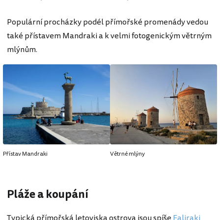
Populární procházky podél přímořské promenády vedou
také přístavem Mandraki a k velmi fotogenickým větrným
mlýnům.
Přístav Mandraki
Větrné mlýny
Pláže a koupání
Typická přímořská letoviska ostrova jsou spíše
Faliraki
,