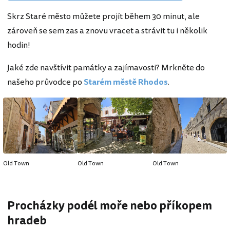
Skrz Staré město můžete projít během 30 minut, ale
zároveň se sem zas a znovu vracet a strávit tu i několik
hodin!
Jaké zde navštívit památky a zajímavosti? Mrkněte do
našeho průvodce po
Starém městě Rhodos
.
Old Town
Old Town
Old Town
Procházky podél moře nebo příkopem
hradeb