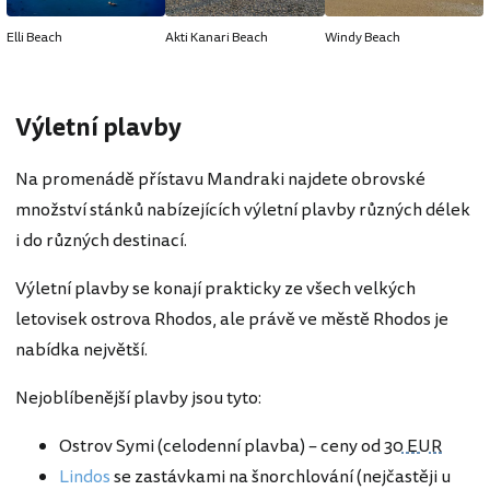
Elli Beach
Akti Kanari Beach
Windy Beach
Výletní plavby
Na promenádě přístavu Mandraki najdete obrovské
množství stánků nabízejících výletní plavby různých délek
i do různých destinací.
Výletní plavby se konají prakticky ze všech velkých
letovisek ostrova Rhodos, ale právě ve městě Rhodos je
nabídka největší.
Nejoblíbenější plavby jsou tyto:
Ostrov Symi (celodenní plavba) – ceny od
30 EUR
Lindos
se zastávkami na šnorchlování (nejčastěji u