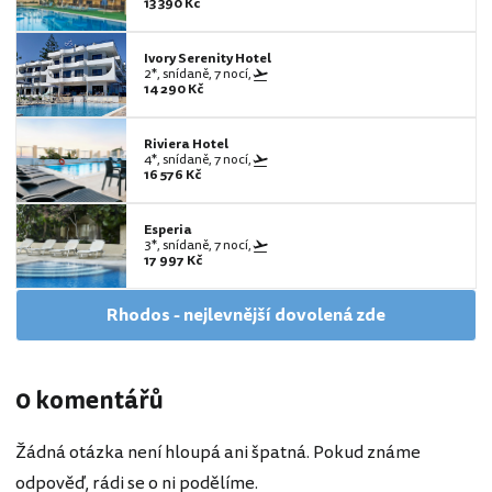
13 390 Kč
Ivory Serenity Hotel
2*, snídaně, 7 nocí,
14 290 Kč
Riviera Hotel
4*, snídaně, 7 nocí,
16 576 Kč
Esperia
3*, snídaně, 7 nocí,
17 997 Kč
Rhodos - nejlevnější dovolená zde
0 komentářů
Žádná otázka není hloupá ani špatná. Pokud známe
odpověď, rádi se o ni podělíme.