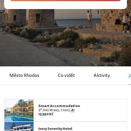
Město Rhodos
Co vidět
Aktivity
J
Smart Accommodation
3*, bez stravy, 7 nocí,
13 390 Kč
Ivory Serenity Hotel