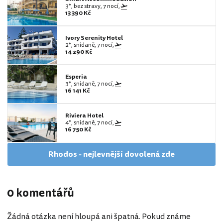
3*, bez stravy, 7 nocí,
13 390 Kč
Ivory Serenity Hotel
2*, snídaně, 7 nocí,
14 290 Kč
Esperia
3*, snídaně, 7 nocí,
16 141 Kč
Riviera Hotel
4*, snídaně, 7 nocí,
16 750 Kč
Rhodos - nejlevnější dovolená zde
0 komentářů
Žádná otázka není hloupá ani špatná. Pokud známe