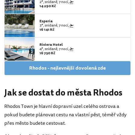
2*, snídaně, 7 nocí,
14 290 Kč
Esperia
3*, snídaně, 7 nocí,
16 141 Kč
Riviera Hotel
4*, snídaně, 7 nocí,
16 750 Kč
Rhodos - nejlevnější dovolená zde
Jak se dostat do města Rhodos
Rhodos Town je hlavní dopravní uzel celého ostrova a
pokud budete plánovat cestu na vlastní pěst, téměř vždy
přes město budete cestovat.