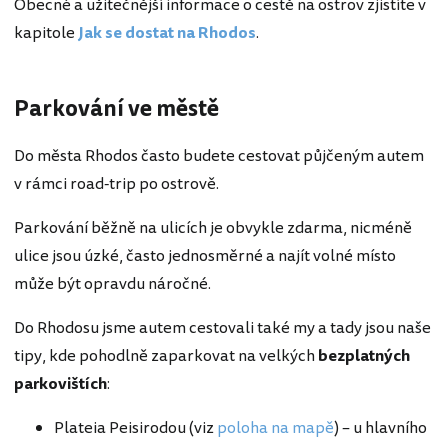
Obecné a užitečnější informace o cestě na ostrov zjistíte v
kapitole
Jak se dostat na Rhodos
.
Parkování ve městě
Do města Rhodos často budete cestovat půjčeným autem
v rámci road-trip po ostrově.
Parkování běžně na ulicích je obvykle zdarma, nicméně
ulice jsou úzké, často jednosměrné a najít volné místo
může být opravdu náročné.
Do Rhodosu jsme autem cestovali také my a tady jsou naše
tipy, kde pohodlně zaparkovat na velkých
bezplatných
parkovištích
:
Plateia Peisirodou (viz
poloha na mapě
) – u hlavního