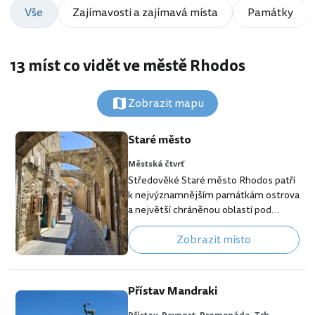
Vše
Zajímavosti a zajímavá místa
Památky
13 míst co vidět ve městě Rhodos
Zobrazit mapu
Staré město
Městská čtvrť
Středověké Staré město Rhodos patří
k nejvýznamnějším památkám ostrova
a největší chráněnou oblastí pod
záštitou UNESCO na Rhodosu. Historie
Zobrazit místo
spletitých uliček Starého města sahá
do 7. století, byť většina nejstarších
dochovaných památek pochází z
období 14. století, kdy městu vládl
Přístav Mandraki
rytířský řád Johanitů a později
Osmanská říše. Staré město je