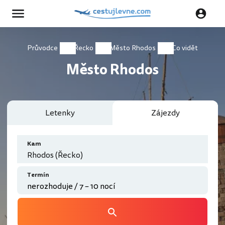
Průvodce
Řecko
Město Rhodos
Co vidět
Město Rhodos
Letenky
Zájezdy
Kam
Rhodos (Řecko)
Termín