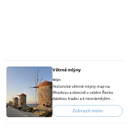
Větrné mlýny
Mlýn
Historické větrné mlýny mají na
Rhodosu a obecně v celém Řecku
dalekou tradici a k neznámějším
památkám se řadí mlýny v přístavu
Zobrazit místo
Mandraki. Krásně zachovalé 3 větrné
mlýny z 15. století byly vybudovány v
dobách, kdy byl Rhodos součást
Janovské republiky. [btn "10 nejlepších