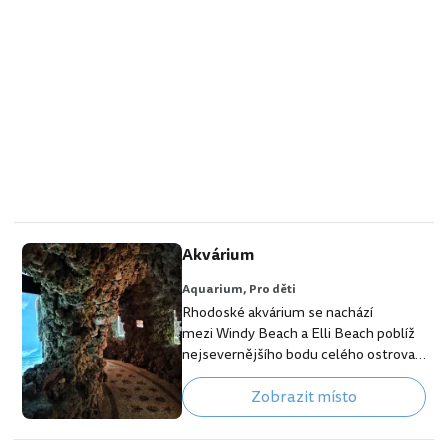
Akvárium
Aquarium,
Pro děti
Rhodoské akvárium se nachází
mezi Windy Beach a Elli Beach poblíž
nejsevernějšího bodu celého ostrova.
Stojí za návštěvu? [btn "Zobraz hotely
Zobrazit místo
v centru města Rhodos"
https://www.booking.com/city/gr/rod
os.en.html?aid=355333;label=p-