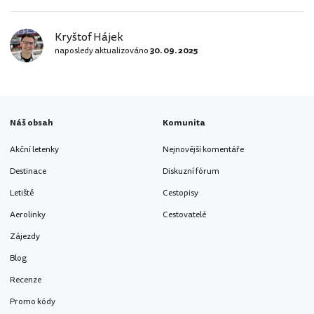
rhodostown-akvarium] Co uvidíte
uvnitř? Akvárium se řadí k nejmenším,
Kryštof Hájek
které jsme na svých cestách navštívili
naposledy aktualizováno
a upřímně bychom ho asi doporučili jen
30. 09. 2025
rodinám s dětmi, kterým se malé
nádrže mohou líbit. Uvnitř budovy…
Náš obsah
Komunita
Akční letenky
Nejnovější komentáře
Destinace
Diskuzní fórum
Letiště
Cestopisy
Aerolinky
Cestovatelé
Zájezdy
Blog
Recenze
Promo kódy