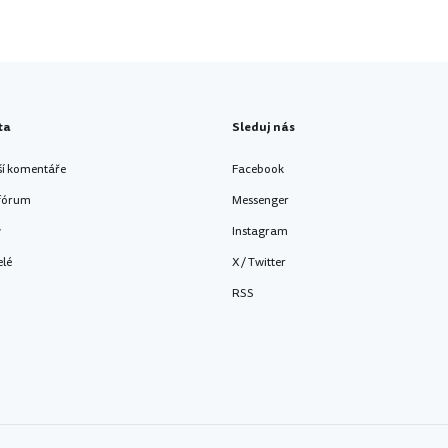
ta
Sleduj nás
ší komentáře
Facebook
 fórum
Messenger
y
Instagram
elé
X / Twitter
RSS