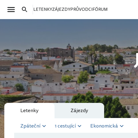
LETENKY
ZÁJEZDY
PRŮVODCI
FÓRUM
Letenky
Zájezdy
Zpáteční
1 cestující
Ekonomická