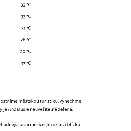
33 °C
33 °C
31 °C
26 °C
20 °C
17 °C
ostníme městskou turistiku, vynechme
kdy je Andalusie neuvěřitelně zelená.
nější letní měsíce. Jerez leží blízko