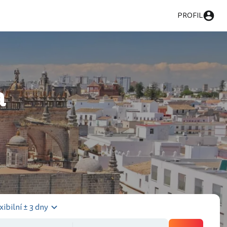
PROFIL
a
xibilní ± 3 dny