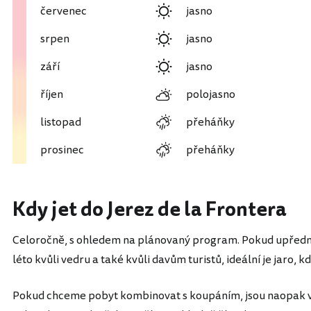
červenec
jasno
srpen
jasno
září
jasno
říjen
polojasno
listopad
přeháňky
prosinec
přeháňky
Kdy jet do Jerez de la Frontera
Celoročně, s ohledem na plánovaný program. Pokud upředn
léto kvůli vedru a také kvůli davům turistů, ideální je jaro, 
Pokud chceme pobyt kombinovat s koupáním, jsou naopak vhod