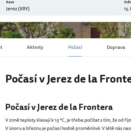
Kam
Odl
ět
Aktivity
Počasí
Doprava
Počasí v Jerez de la Front
Počasí v Jerez de la Frontera
V zimě teploty klesají k 15 °C, je třeba počítat s tím, že od 
V únoru a březnu je počasí hodně proměnlivé. V létě nás na