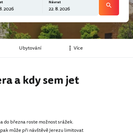
et
Návrat
Ubytování
Více
era a kdy sem jet
října do března roste možnost srážek.
opak může při návštěvě Jerezu limitovat