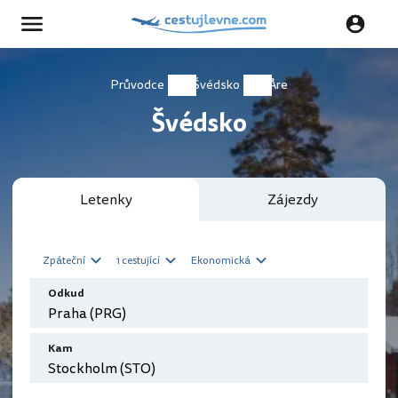
Průvodce
Švédsko
Åre
Švédsko
Letenky
Zájezdy
Zpáteční
1 cestující
Ekonomická
Odkud
Kam