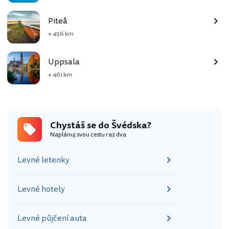
Piteå
+ 456 km
Uppsala
+ 461 km
Chystáš se do Švédska?
Naplánuj svou cestu raz dva
Levné letenky
Levné hotely
Levné půjčení auta