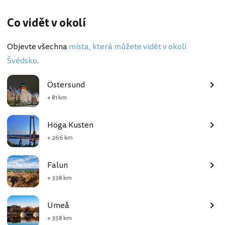
Co vidět v okolí
Objevte všechna
místa, která můžete vidět v okolí
Švédsko
.
Östersund
+ 81 km
Höga Kusten
+ 266 km
Falun
+ 338 km
Umeå
+ 358 km