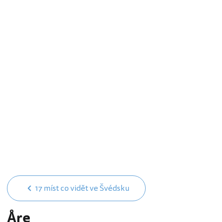
17 míst co vidět ve Švédsku
Åre