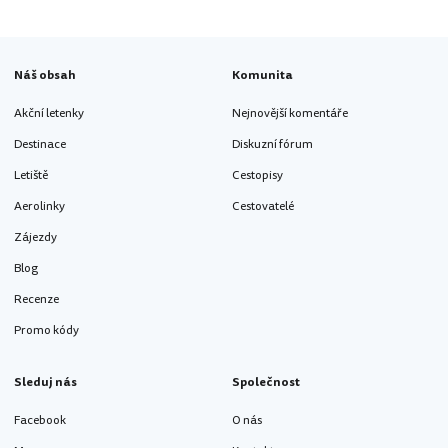
Náš obsah
Komunita
Akční letenky
Nejnovější komentáře
Destinace
Diskuzní fórum
Letiště
Cestopisy
Aerolinky
Cestovatelé
Zájezdy
Blog
Recenze
Promo kódy
Sleduj nás
Společnost
Facebook
O nás