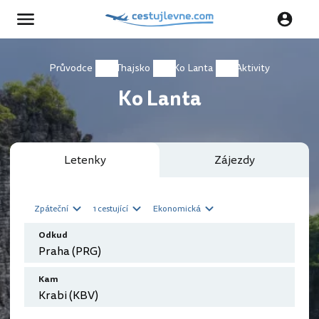
Průvodce
Thajsko
Ko Lanta
Aktivity
Ko Lanta
Letenky
Zájezdy
Zpáteční
1 cestující
Ekonomická
Odkud
Kam