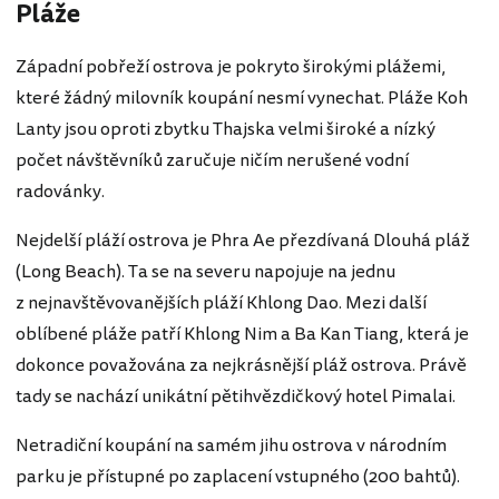
Pláže
Západní pobřeží ostrova je pokryto širokými plážemi,
které žádný milovník koupání nesmí vynechat. Pláže Koh
Lanty jsou oproti zbytku Thajska velmi široké a nízký
počet návštěvníků zaručuje ničím nerušené vodní
radovánky.
Nejdelší pláží ostrova je Phra Ae přezdívaná Dlouhá pláž
(Long Beach). Ta se na severu napojuje na jednu
z nejnavštěvovanějších pláží Khlong Dao. Mezi další
oblíbené pláže patří Khlong Nim a Ba Kan Tiang, která je
dokonce považována za nejkrásnější pláž ostrova. Právě
tady se nachází unikátní pětihvězdičkový hotel Pimalai.
Netradiční koupání na samém jihu ostrova v národním
parku je přístupné po zaplacení vstupného (200 bahtů).