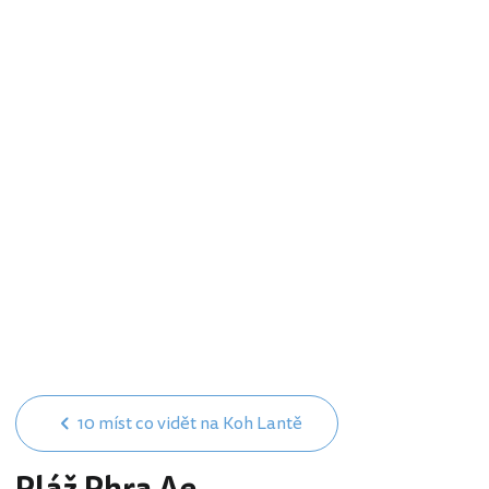
10 míst co vidět na Koh Lantě