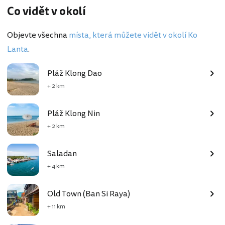
Co vidět v okolí
Objevte všechna
místa, která můžete vidět v okolí Ko
Lanta
.
Pláž Klong Dao
+ 2 km
Pláž Klong Nin
+ 2 km
Saladan
+ 4 km
Old Town (Ban Si Raya)
+ 11 km