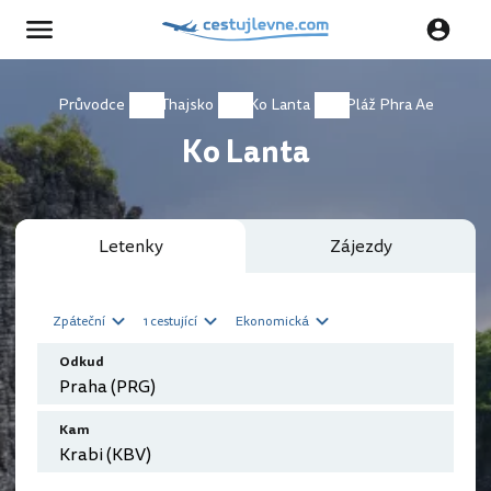
Průvodce
Thajsko
Ko Lanta
Pláž Phra Ae
Ko Lanta
Letenky
Zájezdy
Zpáteční
1 cestující
Ekonomická
Odkud
Kam