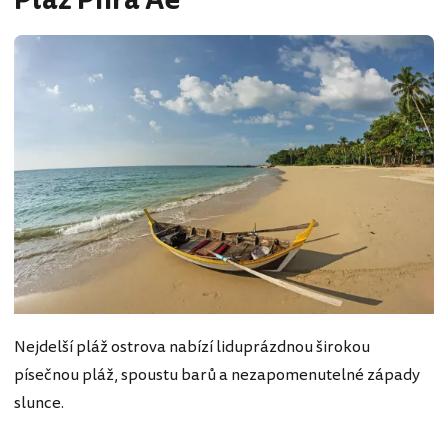
Pláž Phra Ae
Nejdelší pláž ostrova nabízí liduprázdnou širokou
písečnou pláž, spoustu barů a nezapomenutelné západy
slunce.