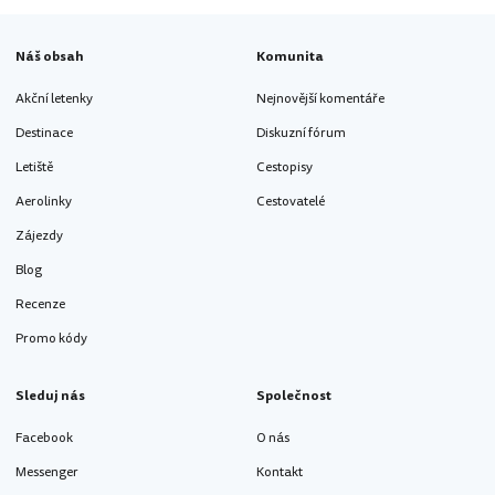
Náš obsah
Komunita
Akční letenky
Nejnovější komentáře
Destinace
Diskuzní fórum
Letiště
Cestopisy
Aerolinky
Cestovatelé
Zájezdy
Blog
Recenze
Promo kódy
Sleduj nás
Společnost
Facebook
O nás
Messenger
Kontakt