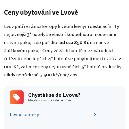
Ceny ubytování ve Lvově
Lvov patří v rámci Evropy k velmi levným destinacím. Ty
nejlevnější 3* hotely se vlastní koupelnou a moderními
čistými pokoji zde pořídíte
od cca 850 Kč
na noc ve
2lůžkovém pokoji. Ceny větších hotelů mezinárodních
řetězců nebo lepších 4* hotelů se pohybují mezi 1 200 a 2
000 Kč, zatímco ceny nejluxusnějších 5* hotelů prakticky
nikdy nepřekročí 3 500 Kč/noc/2 os.
Chystáš se do Lvova?
Naplánuj svou cestu raz dva
Levné letenky