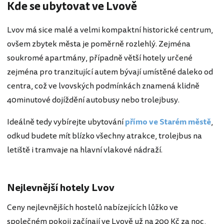
Kde se ubytovat ve Lvově
Lvov má sice malé a velmi kompaktní historické centrum,
ovšem zbytek města je poměrně rozlehlý. Zejména
soukromé apartmány, případně větší hotely určené
zejména pro tranzitující autem bývají umístěné daleko od
centra, což ve lvovských podmínkách znamená klidně
40minutové dojíždění autobusy nebo trolejbusy.
Ideálně tedy vybírejte ubytování
přímo ve Starém městě
,
odkud budete mít blízko všechny atrakce, trolejbus na
letiště i tramvaje na hlavní vlakové nádraží.
Nejlevnější hotely Lvov
Ceny nejlevnějších hostelů nabízejících lůžko ve
společném pokoji začínají ve Lvově už na 200 Kč za noc,