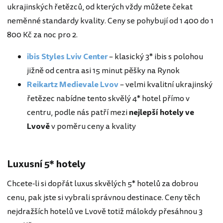
ukrajinských řetězců, od kterých vždy můžete čekat
neměnné standardy kvality. Ceny se pohybují od 1 400 do 1
800 Kč za noc pro 2.
ibis Styles Lviv Center
– klasický 3* ibis s polohou
jižně od centra asi 15 minut pěšky na Rynok
Reikartz Medievale Lvov
– velmi kvalitní ukrajinský
řetězec nabídne tento skvělý 4* hotel přímo v
centru, podle nás patří mezi
nejlepší hotely ve
Lvově
v poměru ceny a kvality
Luxusní 5* hotely
Chcete-li si dopřát luxus skvělých 5* hotelů za dobrou
cenu, pak jste si vybrali správnou destinace. Ceny těch
nejdražších hotelů ve Lvově totiž málokdy přesáhnou 3