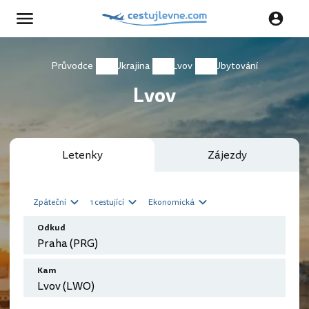
Průvodce
Ukrajina
Lvov
Ubytování
Lvov
Letenky
Zájezdy
Zpáteční
1 cestující
Ekonomická
Odkud
Kam