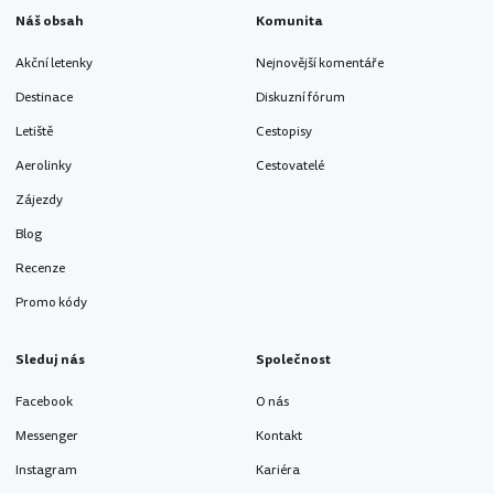
Náš obsah
Komunita
Akční letenky
Nejnovější komentáře
Destinace
Diskuzní fórum
Letiště
Cestopisy
Aerolinky
Cestovatelé
Zájezdy
Blog
Recenze
Promo kódy
Sleduj nás
Společnost
Facebook
O nás
Messenger
Kontakt
Instagram
Kariéra