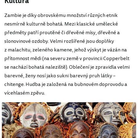
Kultura
Zambie je díky obrovskému množství různých etnik
nesmírně kulturně bohatá. Mezi klasické umělecké
předměty patří proutěné či dřevěné mísy, dřevěné a
slonovinové ozdoby. Velmi rozšířené jsou doplňky
z malachitu, zeleného kamene, jehož výskyt je vázán na
přítomnost mědi (na severu země v provincii Copperbelt
se nachází bohatá naleziště). Oblečení je zpravidla velmi
barevné, ženy nosí jako sukni barevný pruh látky –
chitenge. Hudba je založená na bubnovém doprovodu a
vícehlasém zpěvu.