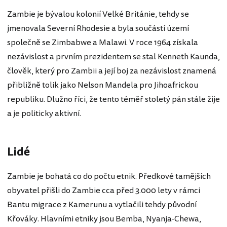
Zambie je bývalou kolonií Velké Británie, tehdy se
jmenovala Severní Rhodesie a byla součástí území
společně se Zimbabwe a Malawi. V roce 1964 získala
nezávislost a prvním prezidentem se stal Kenneth Kaunda,
člověk, který pro Zambii a její boj za nezávislost znamená
přibližně tolik jako Nelson Mandela pro Jihoafrickou
republiku. Dlužno říci, že tento téměř stoletý pán stále žije
a je politicky aktivní.
Lidé
Zambie je bohatá co do počtu etnik. Předkové tamějších
obyvatel přišli do Zambie cca před 3.000 lety v rámci
Bantu migrace z Kamerunu a vytlačili tehdy původní
Křováky. Hlavními etniky jsou Bemba, Nyanja-Chewa,