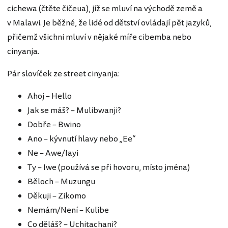
cichewa (čtěte čičeua), jíž se mluví na východě země a
v Malawi. Je běžné, že lidé od dětství ovládají pět jazyků,
přičemž všichni mluví v nějaké míře cibemba nebo
cinyanja.
Pár slovíček ze street cinyanja:
Ahoj – Hello
Jak se máš? – Mulibwanji?
Dobře – Bwino
Ano – kývnutí hlavy nebo „Ee“
Ne – Awe/Iayi
Ty – Iwe (používá se při hovoru, místo jména)
Běloch – Muzungu
Děkuji – Zikomo
Nemám/Není – Kulibe
Co děláš? – Uchitachani?