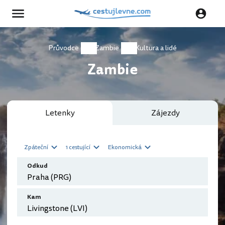
Průvodce
Zambie
Kultura a lidé
Zambie
Letenky
Zájezdy
Zpáteční
1 cestující
Ekonomická
Odkud
Kam