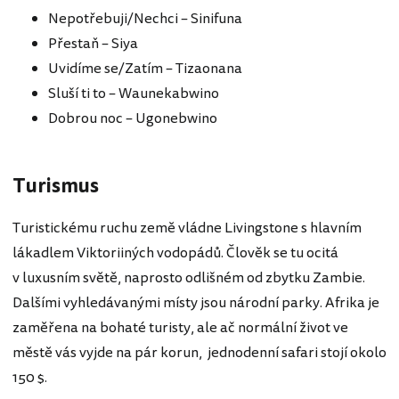
Nepotřebuji/Nechci – Sinifuna
Přestaň – Siya
Uvidíme se/Zatím – Tizaonana
Sluší ti to – Waunekabwino
Dobrou noc – Ugonebwino
Turismus
Turistickému ruchu země vládne Livingstone s hlavním
lákadlem Viktoriiných vodopádů. Člověk se tu ocitá
v luxusním světě, naprosto odlišném od zbytku Zambie.
Dalšími vyhledávanými místy jsou národní parky. Afrika je
zaměřena na bohaté turisty, ale ač normální život ve
městě vás vyjde na pár korun, jednodenní safari stojí okolo
150 $.