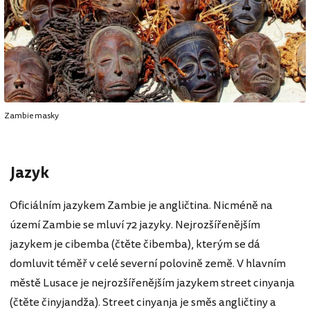
Zambie masky
Jazyk
Oficiálním jazykem Zambie je angličtina. Nicméně na
území Zambie se mluví 72 jazyky. Nejrozšířenějším
jazykem je cibemba (čtěte čibemba), kterým se dá
domluvit téměř v celé severní polovině země. V hlavním
městě Lusace je nejrozšířenějším jazykem street cinyanja
(čtěte činyjandža). Street cinyanja je směs angličtiny a