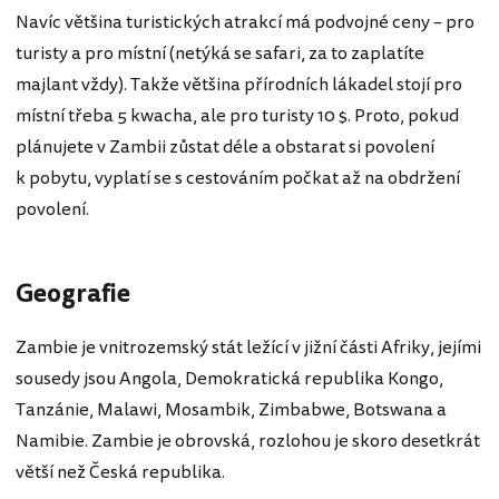
Navíc většina turistických atrakcí má podvojné ceny – pro
turisty a pro místní (netýká se safari, za to zaplatíte
majlant vždy). Takže většina přírodních lákadel stojí pro
místní třeba 5 kwacha, ale pro turisty 10 $. Proto, pokud
plánujete v Zambii zůstat déle a obstarat si povolení
k pobytu, vyplatí se s cestováním počkat až na obdržení
povolení.
Geografie
Zambie je vnitrozemský stát ležící v jižní části Afriky, jejími
sousedy jsou Angola, Demokratická republika Kongo,
Tanzánie, Malawi, Mosambik, Zimbabwe, Botswana a
Namibie. Zambie je obrovská, rozlohou je skoro desetkrát
větší než Česká republika.