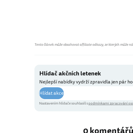
Tento článek může obsahovat affiliate odkazy, ze kterých může náš 
Hlídač akčních letenek
Nejlepší nabídky vydrží zpravidla jen pár ho
Hlídat akce
Nastavením hlídače souhlasíš s
podmínkami zpracování oso
0 komentář