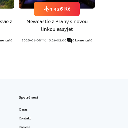
1 426 Kč
svie z
Newcastle z Prahy s novou
linkou easyJet
mentářů
2026-08-06T16:16:21+02:00
0 komentářů
Společnost
O nás
Kontakt
Kariéra