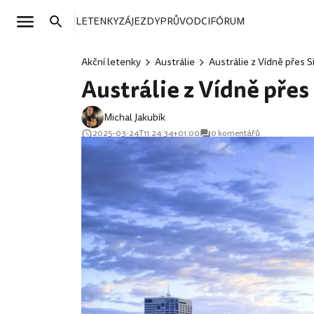
LETENKY
ZÁJEZDY
PRŮVODCI
FÓRUM
Akční letenky
Austrálie
Austrálie z Vídně přes 
Austrálie z Vídně pře
Michal Jakubík
2025-03-24T11:24:34+01:00
0 komentářů