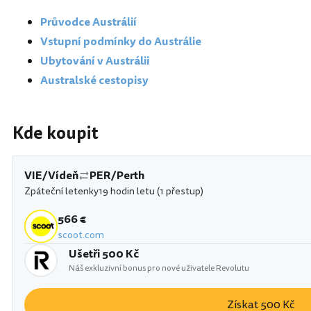
Průvodce Austrálií
Vstupní podmínky do Austrálie
Ubytování v Austrálii
Australské cestopisy
Kde koupit
VIE/Vídeň
PER/Perth
Zpáteční letenky
19 hodin letu (1 přestup)
566 €
scoot.com
Ušetři 500 Kč
Náš exkluzivní bonus pro nové uživatele Revolutu
Získat 500 Kč