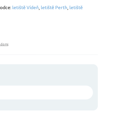
vodce:
letiště Vídeň
,
letiště Perth
,
letiště
adami
.