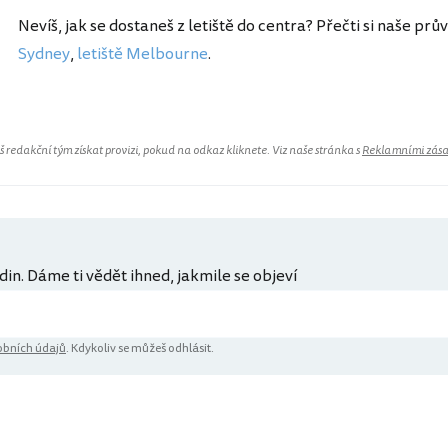
Nevíš, jak se dostaneš z letiště do centra? Přečti si naše prů
Sydney
,
letiště Melbourne
.
redakční tým získat provizi, pokud na odkaz kliknete. Viz naše stránka s
Reklamními zás
din. Dáme ti vědět ihned, jakmile se objeví
bních údajů
. Kdykoliv se můžeš odhlásit.
ů