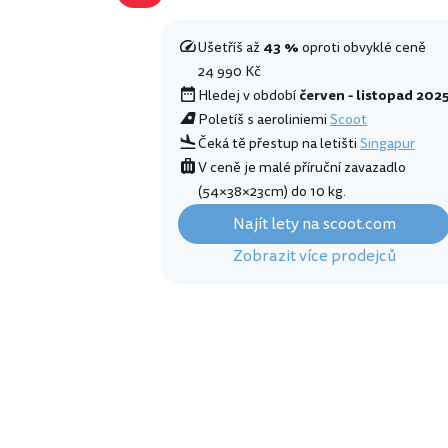
Ušetříš až
43 %
oproti obvyklé ceně
24 990 Kč
Hledej v období
červen - listopad 202
Poletíš s aeroliniemi
Scoot
Čeká tě přestup na letišti
Singapur
V ceně je malé příruční zavazadlo
(54×38×23cm) do 10 kg.
Najít lety na scoot.com
Zobrazit více prodejců