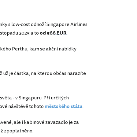
nky s low-cost odnoží Singapore Airlines
listopadu 2025 a to
od
566 EUR
.
kého Perthu, kam se akční nabídky
ož už je částka, na kterou občas narazíte
věta - v Singapuru. Při určitých
zové návštěvě tohoto
městského státu
.
ené, ale i kabinové zavazadlo je za
éž zpoplatněno.