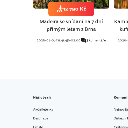
13 790 Kč
Madeira se snídaní na 7 dní
Kambo
přímým letem z Brna
kuf
2026-08-07T11:41:45+02:00
3 komentáře
2026-
Náš obsah
Komuni
Akční letenky
Nejnověj
Destinace
Diskuzní
Letiště
Cestopis