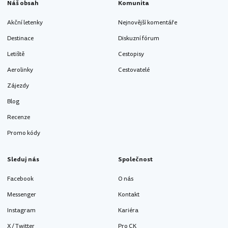
Náš obsah
Komunita
Akční letenky
Nejnovější komentáře
Destinace
Diskuzní fórum
Letiště
Cestopisy
Aerolinky
Cestovatelé
Zájezdy
Blog
Recenze
Promo kódy
Sleduj nás
Společnost
Facebook
O nás
Messenger
Kontakt
Instagram
Kariéra
X / Twitter
Pro CK