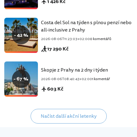
1 426 Kč
Costa del Sol na týden s plnou penzí nebo
all-inclusive z Prahy
- 42 %
2026-08-06T11:23:03+02:00
0 komentářů
17 290 Kč
Skopje z Prahy na 2 dny i týden
- 67 %
2026-08-06T08:40:43+02:00
1 komentář
603 Kč
Načíst další akční letenky