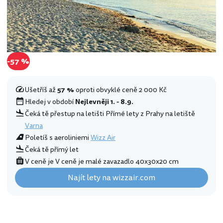
-57 %
Ušetříš až
57 %
oproti obvyklé ceně 2 000 Kč
Hledej v období
Nejlevněji 1. - 8.9.
Čeká tě přestup na letišti Přímé lety z Prahy na letiště
Varna
Poletíš s aeroliniemi
Wizz Air
Čeká tě přímý let
V ceně je V ceně je malé zavazadlo 40x30x20 cm
Najít lety na wizzair.com