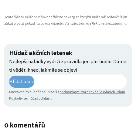
Tento článek může obsahovat affiliate odkazy, ze kterých může náš redakční tým
získat provizi, pokud na odkaz kliknete. Viz naše stránka s
Reklamními zásadami
.
Hlídač akčních letenek
Nejlepší nabídky vydrží zpravidla jen pár hodin. Dáme
ti vědět ihned, jakmile se objeví
Hlídat akce
Nastavením hlídače souhlasíš s
podmínkami zpracování osobních údajů
.
Kdykoliv se můžeš odhlásit.
0 komentářů