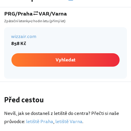
PRG/Praha
VAR/Varna
Zpáteční letenky
2 hodin letu
(přímý let)
wizzair.com
858 Kč
Vyhledat
Před cestou
Nevíš, jak se dostaneš z letiště do centra? Přečti si naše
průvodce:
letiště Praha
,
letiště Varna
.