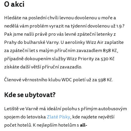
O akci
Hledáte na poslední chvíli levnou dovolenou u moře a
nedělá vám problém vyrazit na týdenní dovolenou už 1.9.?
Pak jsme našli právě pro vás levné zpáteční letenky z
Prahy do bulharské Varny. U aerolinky Wizz Air zaplatíte
za zpáteční let s malým příručním zavazadlem 858 Kč,
případně dokoupením služby Wizz Priority za 530 Kč
získáte další větší příruční zavazadlo.
Členové věrnostního klubu WDC poletí už za 598 Kč.
Kde se ubytovat?
Letiště ve Varně má ideální polohu s přímým autobusovým
spojem do letoviska
Zlaté Písky
, kde najdete největší
počet hotelů. K nejlepším hotelům s
all-