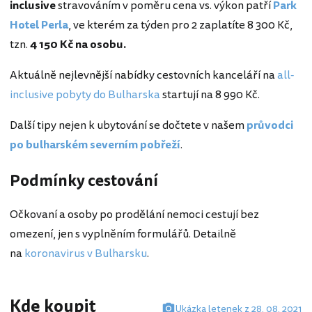
inclusive
stravováním v poměru cena vs. výkon patří
Park
Hotel Perla
, ve kterém za týden pro 2 zaplatíte 8 300 Kč,
tzn.
4 150 Kč na osobu.
Aktuálně nejlevnější nabídky cestovních kanceláří na
all-
inclusive pobyty do Bulharska
startují na 8 990 Kč.
Další tipy nejen k ubytování se dočtete v našem
průvodci
po bulharském severním pobřeží
.
Podmínky cestování
Očkovaní a osoby po prodělání nemoci cestují bez
omezení, jen s vyplněním formulářů. Detailně
na
koronavirus v Bulharsku
.
Kde koupit
Ukázka letenek z 28. 08. 2021