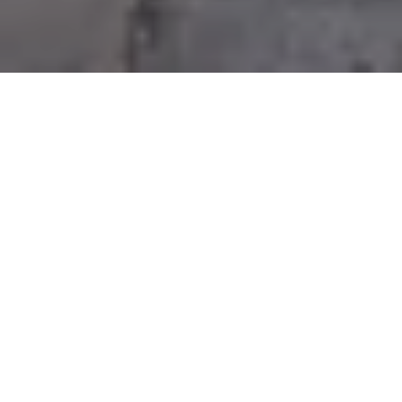
Na jaká letiště se létá?
Do Chan-tanu se létá na 1 mezinárodní letiště. Průvodce s
praktickými tipy nejen ohledně veřejné dopravy si můžete
přečíst zde:
Chan-tan
.
Průvodce Čína
Naplánuj si dovolenou s naším praktickým průvodcem a
nic tě nepřekvapí
Co vidět v Číně