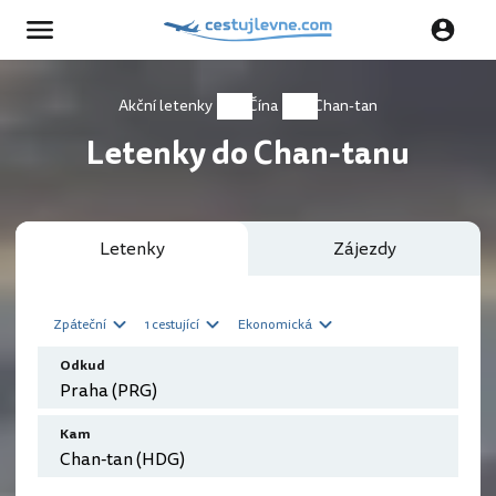
Akční letenky
Čína
Chan-tan
Letenky do Chan-tanu
Letenky
Zájezdy
Zpáteční
1 cestující
Ekonomická
Odkud
Kam