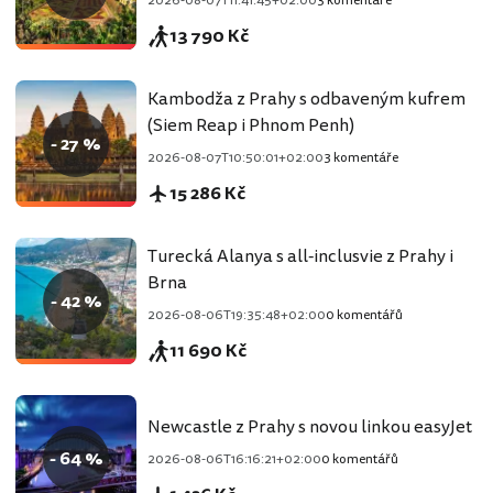
2026-08-07T11:41:45+02:00
3 komentáře
13 790 Kč
Kambodža z Prahy s odbaveným kufrem
(Siem Reap i Phnom Penh)
- 27 %
2026-08-07T10:50:01+02:00
3 komentáře
15 286 Kč
Turecká Alanya s all-inclusvie z Prahy i
Brna
- 42 %
2026-08-06T19:35:48+02:00
0 komentářů
11 690 Kč
Newcastle z Prahy s novou linkou easyJet
- 64 %
2026-08-06T16:16:21+02:00
0 komentářů