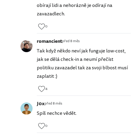
obírají lidi a nehorázně je odírají na
zavazadlech.
0
romancient
před 8 měs
Tak když někdo neví jak funguje low-cost,
jak se dělá check-in a neumí přečíst
politiku zavazadel tak za svoji blbost musí
zaplatit :)
4
J0x
před 8 měs
Spíš nechce vědět.
0