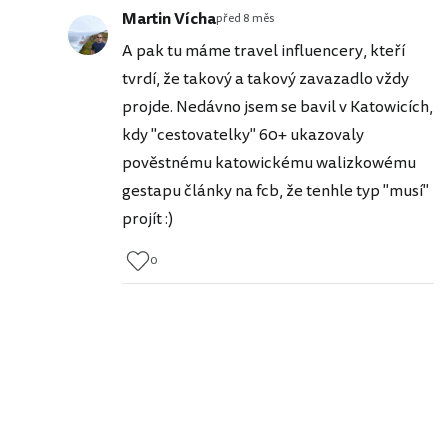
Martin Vícha
před 8 měs
A pak tu máme travel influencery, kteří
tvrdí, že takový a takový zavazadlo vždy
projde. Nedávno jsem se bavil v Katowicích,
kdy "cestovatelky" 60+ ukazovaly
pověstnému katowickému walizkowému
gestapu články na fcb, že tenhle typ "musí"
projít :)
0