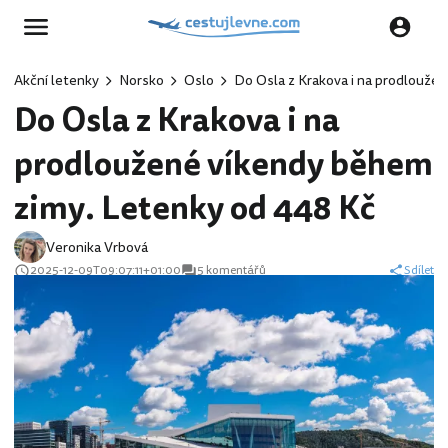
Akční letenky
Norsko
Oslo
Do Osla z Krakova i na prodlouže
Do Osla z Krakova i na
prodloužené víkendy během
zimy. Letenky od 448 Kč
Veronika Vrbová
2025-12-09T09:07:11+01:00
5 komentářů
Sdílet