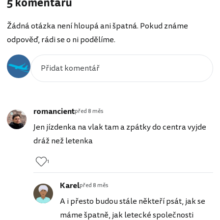
5 komentářů
Žádná otázka není hloupá ani špatná. Pokud známe
odpověď, rádi se o ni podělíme.
romancient
před 8 měs
Jen jízdenka na vlak tam a zpátky do centra vyjde
dráž než letenka
1
Karel
před 8 měs
A i přesto budou stále někteří psát, jak se
máme špatně, jak letecké společnosti