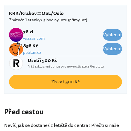
KRK/Krakov
OSL/Oslo
Zpáteční letenky
2.5 hodiny letu (přímý let)
78 zł
Vyhledat
wizzair.com
858 Kč
Vyhledat
pelikan.cz
Ušetři 500 Kč
Náš exkluzivní bonus pro nové uživatele Revolutu
Získat 500 Kč
Před cestou
Nevíš, jak se dostaneš z letiště do centra? Přečti si naše