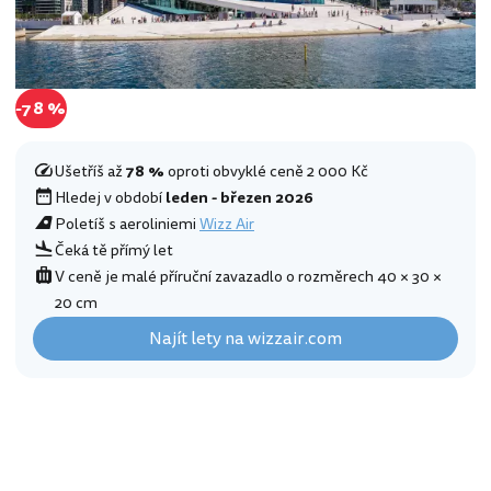
-78 %
Ušetříš až
78 %
oproti obvyklé ceně 2 000 Kč
Hledej v období
leden - březen 2026
Poletíš s aeroliniemi
Wizz Air
Čeká tě přímý let
V ceně je malé příruční zavazadlo o rozměrech 40 × 30 ×
20 cm
Najít lety na wizzair.com