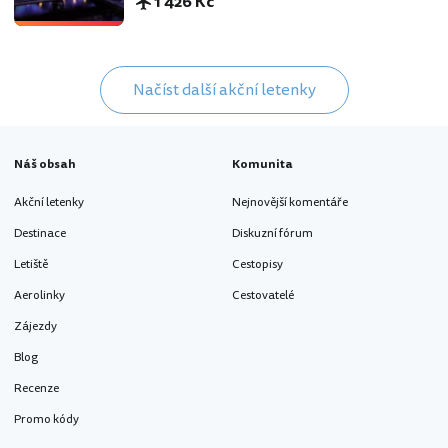
1 426 Kč
Načíst další akční letenky
Náš obsah
Komunita
Akční letenky
Nejnovější komentáře
Destinace
Diskuzní fórum
Letiště
Cestopisy
Aerolinky
Cestovatelé
Zájezdy
Blog
Recenze
Promo kódy