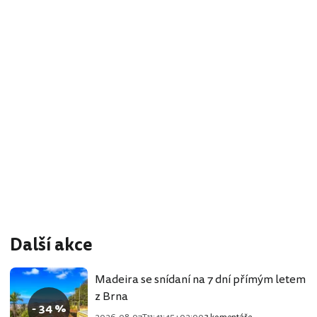
Další akce
Madeira se snídaní na 7 dní přímým letem
z Brna
- 34 %