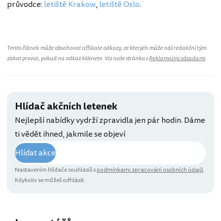
průvodce:
letiště Krakow
,
letiště Oslo
.
Tento článek může obsahovat affiliate odkazy, ze kterých může náš redakční tým
získat provizi, pokud na odkaz kliknete. Viz naše stránka s
Reklamními zásadami
.
Hlídač akčních letenek
Nejlepší nabídky vydrží zpravidla jen pár hodin. Dáme
ti vědět ihned, jakmile se objeví
Hlídat akce
Nastavením hlídače souhlasíš s
podmínkami zpracování osobních údajů
.
Kdykoliv se můžeš odhlásit.