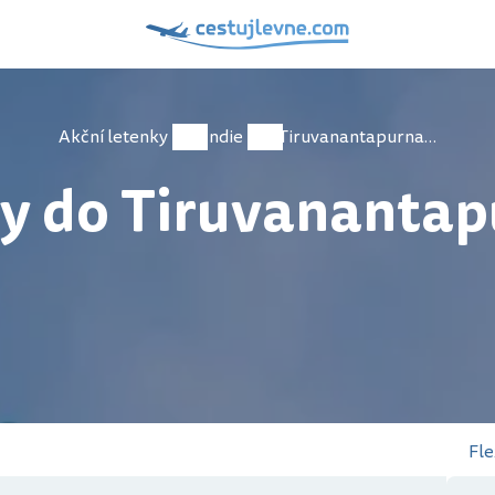
Akční letenky
Indie
Tiruvanantapurnam
y do Tiruvananta
Fle