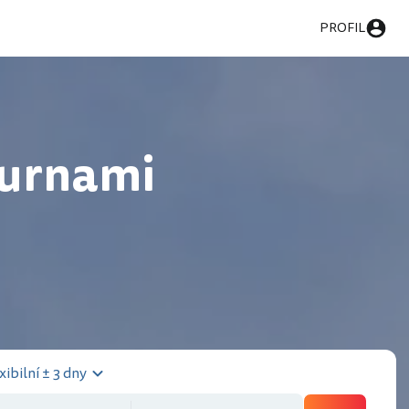
PROFIL
purnami
xibilní ± 3 dny