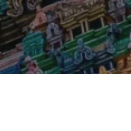
aktickými
apurnam
.