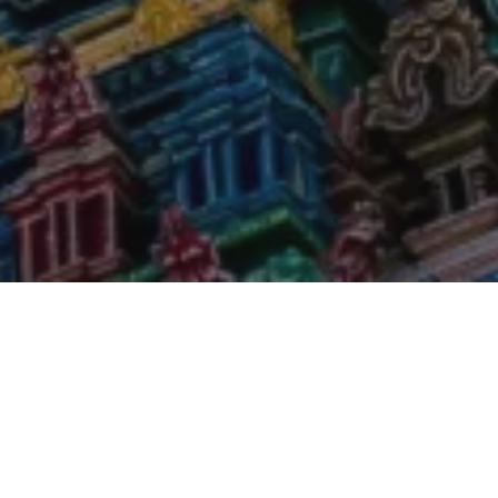
Na jaká letiště se létá?
anantapurnami se létá na 1 mezinárodní letiště. Průvodce s pr
jen ohledně veřejné dopravy si můžete přečíst zde:
Tiruvanant