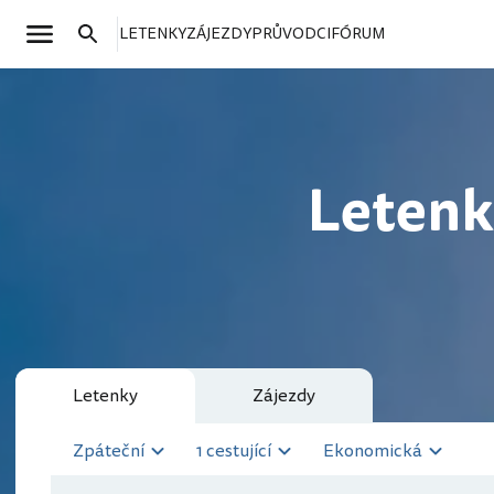
LETENKY
ZÁJEZDY
PRŮVODCI
FÓRUM
Letenk
Letenky
Zájezdy
Zpáteční
1 cestující
Ekonomická