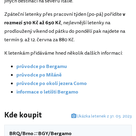
jiných destinací na severu Itálie.
Zpáteční letenky přes pracovní týden (po-pá) pořídíte
v
rozmezí 510 Kč až 650 Kč
, nejlevnější letenky na
prodloužený víkend od pátku do pondělí pak najdete na
termín 9. až 12. června za 880 Kč.
K letenkám přidáváme hned několik dalších informací:
průvodce po Bergamu
průvodce po Miláně
průvodce po okolí jezera Como
informace o letišti Bergamo
Kde koupit
Ukázka letenek z 31. 05. 2023
BRQ/Brno
BGY/Bergamo