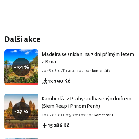
Další akce
Madeira se snídaní na 7 dní přímým letem
z Brna
- 34 %
2026-08-07T11:41:45+02:00
3 komentáře
13 790 Kč
Kambodža z Prahy s odbaveným kufrem
(Siem Reap i Phnom Penh)
- 27 %
2026-08-07T10:50:01+02:00
0 komentářů
15 286 Kč