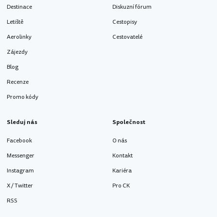
Destinace
Diskuzní fórum
Letiště
Cestopisy
Aerolinky
Cestovatelé
Zájezdy
Blog
Recenze
Promo kódy
Sleduj nás
Společnost
Facebook
O nás
Messenger
Kontakt
Instagram
Kariéra
X / Twitter
Pro CK
RSS