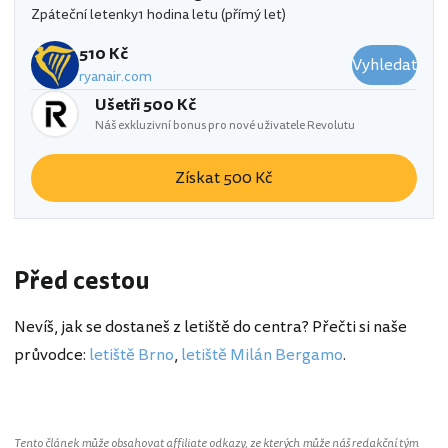
Zpáteční letenky
1 hodina letu (přímý let)
510 Kč
Vyhledat
ryanair.com
Ušetři 500 Kč
Náš exkluzivní bonus pro nové uživatele Revolutu
Získat 500 Kč
Před cestou
Nevíš, jak se dostaneš z letiště do centra? Přečti si naše
průvodce:
letiště Brno
,
letiště Milán Bergamo
.
Tento článek může obsahovat affiliate odkazy, ze kterých může náš redakční tým