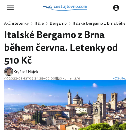
Akční letenky
Itálie
Bergamo
Italské Bergamo z Brna během 
Italské Bergamo z Brna
během června. Letenky od
510 Kč
Kryštof Hájek
2023-05-31T09:34:25+02:00
0 komentářů
Sdílet