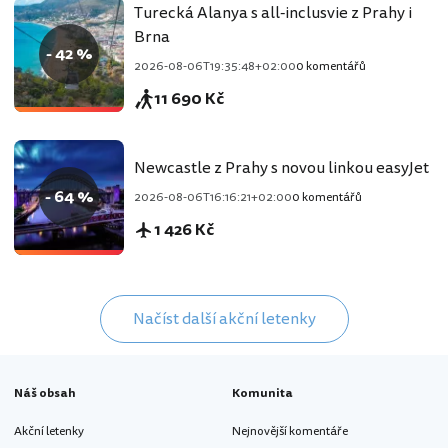
Turecká Alanya s all-inclusvie z Prahy i
Brna
- 42 %
2026-08-06T19:35:48+02:00
0 komentářů
11 690 Kč
Newcastle z Prahy s novou linkou easyJet
- 64 %
2026-08-06T16:16:21+02:00
0 komentářů
1 426 Kč
Načíst další akční letenky
Náš obsah
Komunita
Akční letenky
Nejnovější komentáře