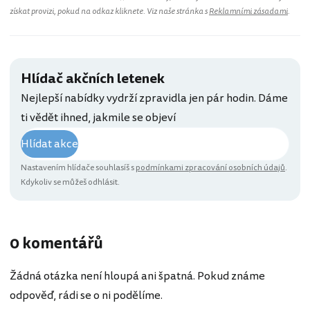
získat provizi, pokud na odkaz kliknete. Viz naše stránka s
Reklamními zásadami
.
Hlídač akčních letenek
Nejlepší nabídky vydrží zpravidla jen pár hodin. Dáme
ti vědět ihned, jakmile se objeví
Hlídat akce
Nastavením hlídače souhlasíš s
podmínkami zpracování osobních údajů
.
Kdykoliv se můžeš odhlásit.
0 komentářů
Žádná otázka není hloupá ani špatná. Pokud známe
odpověď, rádi se o ni podělíme.