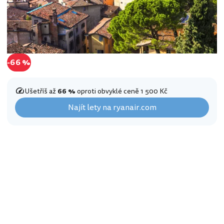
-66 %
Ušetříš až
66 %
oproti obvyklé ceně 1 500 Kč
Najít lety na ryanair.com