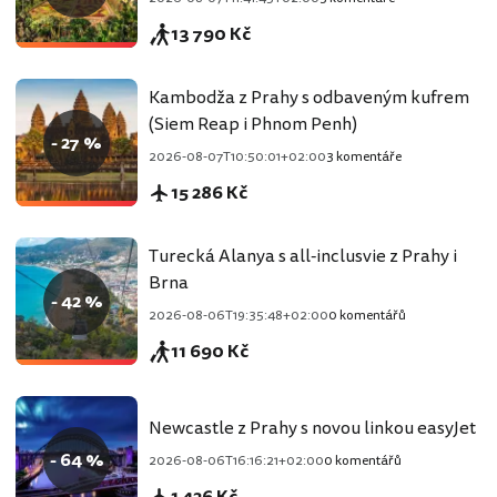
13 790 Kč
Kambodža z Prahy s odbaveným kufrem
(Siem Reap i Phnom Penh)
- 27 %
2026-08-07T10:50:01+02:00
3 komentáře
15 286 Kč
Turecká Alanya s all-inclusvie z Prahy i
Brna
- 42 %
2026-08-06T19:35:48+02:00
0 komentářů
11 690 Kč
Newcastle z Prahy s novou linkou easyJet
- 64 %
2026-08-06T16:16:21+02:00
0 komentářů
1 426 Kč