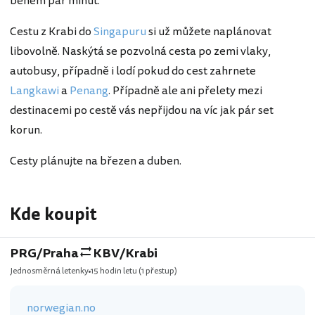
během pár minut.
Cestu z Krabi do
Singapuru
si už můžete naplánovat
libovolně. Naskýtá se pozvolná cesta po zemi vlaky,
autobusy, případně i lodí pokud do cest zahrnete
Langkawi
a
Penang
. Případně ale ani přelety mezi
destinacemi po cestě vás nepřijdou na víc jak pár set
korun.
Cesty plánujte na březen a duben.
Kde koupit
PRG/Praha
KBV/Krabi
Jednosměrná letenky
15 hodin letu
(1 přestup)
norwegian.no