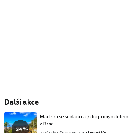
Další akce
Madeira se snídaní na 7 dní přímým letem
z Brna
- 34 %
2026-08-07T11:41:45+02:00
3 komentáře