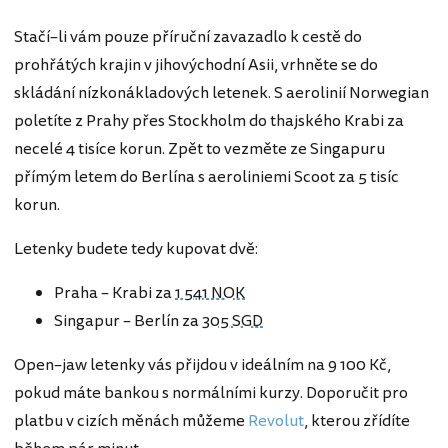
Stačí–li vám pouze příruční zavazadlo k cestě do
prohřátých krajin v jihovýchodní Asii, vrhněte se do
skládání nízkonákladových letenek. S aerolinií Norwegian
poletíte z Prahy přes Stockholm do thajského Krabi za
necelé 4 tisíce korun. Zpět to vezměte ze Singapuru
přímým letem do Berlína s aeroliniemi Scoot za 5 tisíc
korun.
Letenky budete tedy kupovat dvě:
Praha – Krabi za
1 541 NOK
Singapur – Berlín za
305 SGD
Open–jaw letenky vás přijdou v ideálním na 9 100 Kč,
pokud máte bankou s normálními kurzy. Doporučit pro
platbu v cizích měnách můžeme
Revolut
, kterou zřídíte