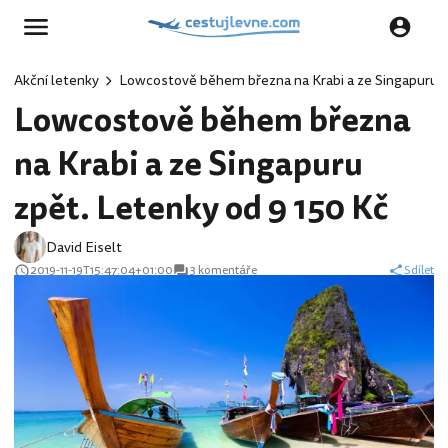
Akční letenky
Lowcostově během března na Krabi a ze Singapuru z
Lowcostově během března
na Krabi a ze Singapuru
zpět. Letenky od 9 150 Kč
David Eiselt
2019-11-19T15:47:04+01:00
3 komentáře
Sdílet