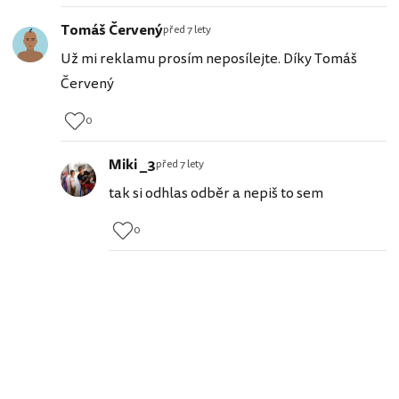
Tomáš Červený
před 7 lety
Už mi reklamu prosím neposílejte. Díky Tomáš
Červený
0
Miki _3
před 7 lety
tak si odhlas odběr a nepiš to sem
0