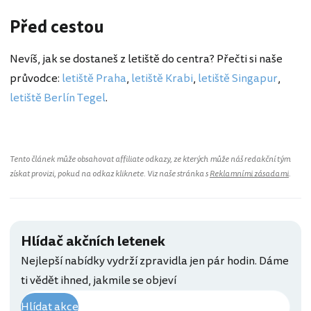
Před cestou
Nevíš, jak se dostaneš z letiště do centra? Přečti si naše
průvodce:
letiště Praha
,
letiště Krabi
,
letiště Singapur
,
letiště Berlín Tegel
.
Tento článek může obsahovat affiliate odkazy, ze kterých může náš redakční tým
získat provizi, pokud na odkaz kliknete. Viz naše stránka s
Reklamními zásadami
.
Hlídač akčních letenek
Nejlepší nabídky vydrží zpravidla jen pár hodin. Dáme
ti vědět ihned, jakmile se objeví
Hlídat akce