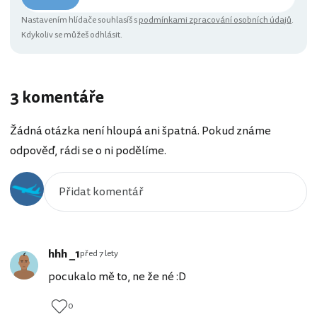
Nastavením hlídače souhlasíš s
podmínkami zpracování osobních údajů
.
Kdykoliv se můžeš odhlásit.
3 komentáře
Žádná otázka není hloupá ani špatná. Pokud známe
odpověď, rádi se o ni podělíme.
hhh _1
před 7 lety
pocukalo mě to, ne že né :D
0