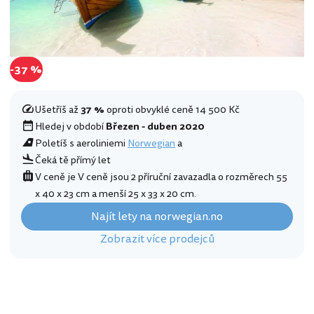
-37 %
Ušetříš až
37 %
oproti obvyklé ceně 14 500 Kč
Hledej v období
Březen - duben 2020
Poletíš s aeroliniemi
Norwegian
a
Čeká tě přímý let
V ceně je V ceně jsou 2 příruční zavazadla o rozměrech 55
x 40 x 23 cm a menší 25 x 33 x 20 cm.
Najít lety na norwegian.no
Zobrazit více prodejců