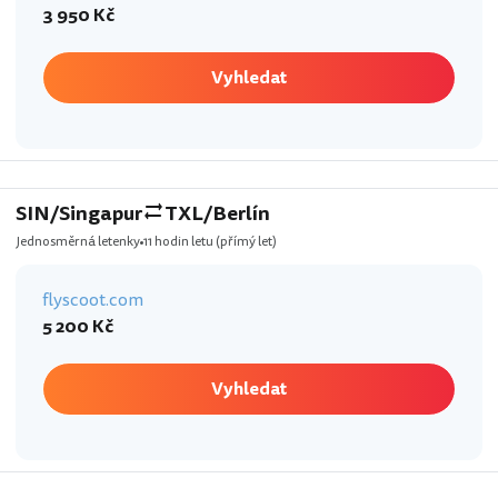
3 950 Kč
Vyhledat
SIN/Singapur
TXL/Berlín
Jednosměrná letenky
11 hodin letu
(přímý let)
flyscoot.com
5 200 Kč
Vyhledat