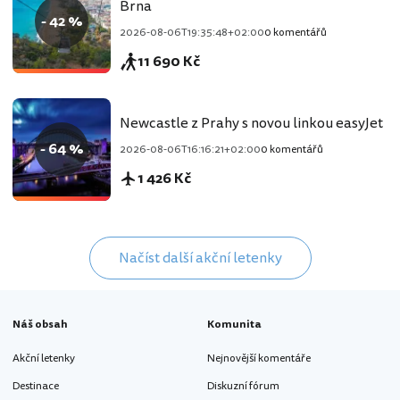
Brna
- 42 %
2026-08-06T19:35:48+02:00
0 komentářů
11 690 Kč
Newcastle z Prahy s novou linkou easyJet
- 64 %
2026-08-06T16:16:21+02:00
0 komentářů
1 426 Kč
Načíst další akční letenky
Náš obsah
Komunita
Akční letenky
Nejnovější komentáře
Destinace
Diskuzní fórum