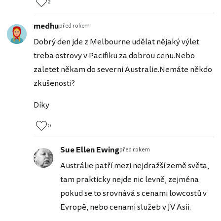
2
medhu
před rokem
Dobrý den jde z Melbourne udělat nějaký výlet
treba ostrovy v Pacifiku za dobrou cenu.Nebo
zaletet někam do severni Australie.Nemáte někdo
zkušenosti?
Díky
0
Sue Ellen Ewing
před rokem
Austrálie patří mezi nejdražší země světa,
tam prakticky nejde nic levně, zejména
pokud se to srovnává s cenami lowcostů v
Evropě, nebo cenami služeb v JV Asii.