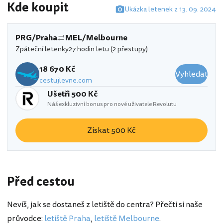
Kde koupit
Ukázka letenek z 13. 09. 2024
PRG/Praha
MEL/Melbourne
Zpáteční letenky
27 hodin letu (2 přestupy)
18 670 Kč
Vyhledat
cestujlevne.com
Ušetři 500 Kč
Náš exkluzivní bonus pro nové uživatele Revolutu
Získat 500 Kč
Před cestou
Nevíš, jak se dostaneš z letiště do centra? Přečti si naše
průvodce:
letiště Praha
,
letiště Melbourne
.