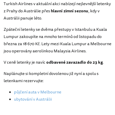
Turkish Airlines v aktuální akci nabízejí nejlevnější letenky
z Prahy do Austrálie přes
hlavní zimní sezonu
, kdy v
Austrálii panuje léto.
Zpáteční letenky se dvěma přestupy v Istanbulu a Kuala
Lumpur zakoupíte na mnoho termínů od listopadu do
března za 18 670 Kč. Lety mezi Kuala Lumpur a Melbourne
jsou operovány aerolinkou Malaysia Airlines.
V ceně letenky je navíc
odbavené zavazadlo do 23 kg
.
Naplánujte si kompletní dovolenou již nyní a spolu s
letenkami rezervujte:
půjčení auta v Melbourne
ubytování v Austrálii