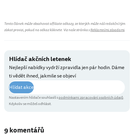
Tento článek může obsahovat affiliate odkazy, ze kterých může náš redakční tým
získat provizi, pokud na odkaz kliknete. Viz naše stránka s
Reklamními zásadami
.
Hlídač akčních letenek
Nejlepší nabídky vydrží zpravidla jen pár hodin. Dáme
ti vědět ihned, jakmile se objeví
Hlídat akce
Nastavením hlídače souhlasíš s
podmínkami zpracování osobních údajů
.
Kdykoliv se můžeš odhlásit.
9 komentářů