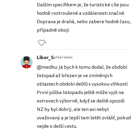
Dalším specifikem je, že turistické cíle jsou
hodně roztroušené a vzdálenosti značné.
Doprava je drahá, nebo zabere hodně času,
případně obojí.
1
Libor_S
před rokem
@medhu: Já bych k tomu dodal, že období
listopad až březen je ve zmíněných
oblastech období dešťů s vysokou vlhkostí.
První půlka listopadu ještě může vyjít na
ostrovech výborně, když se deště opozdí.
NZ by byl dobrý, ale ten asi nebyl
uvažovaný a je lepší tam letět zvlášť, pokud
nejde o delší cestu.