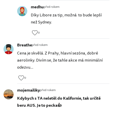
medhu
před rokem
Díky Libore za tip, možná to bude lepší
než Sydney.
0
Breathe
před rokem
Cena je skvělá. Z Prahy, hlavní sezóna, dobré
aerolinky. Divím se, že tahle akce má minimální
odezvu....
0
mojemailiky
před rokem
Kdybych s TA neletěl do Kalifornie, tak určitě
beru AUS. Je to pecka👍