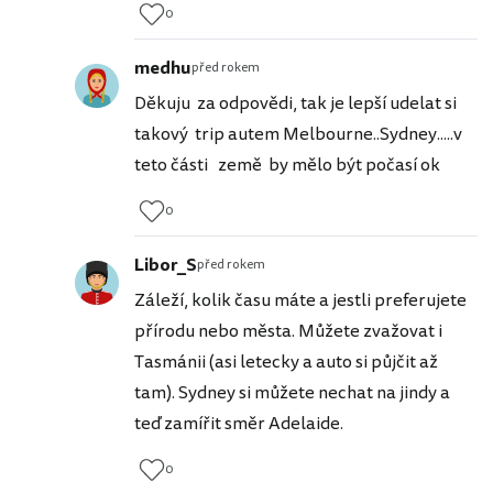
0
medhu
před rokem
Děkuju za odpovědi, tak je lepší udelat si
takový trip autem Melbourne..Sydney.....v
teto části země by mělo být počasí ok
0
Libor_S
před rokem
Záleží, kolik času máte a jestli preferujete
přírodu nebo města. Můžete zvažovat i
Tasmánii (asi letecky a auto si půjčit až
tam). Sydney si můžete nechat na jindy a
teď zamířit směr Adelaide.
0