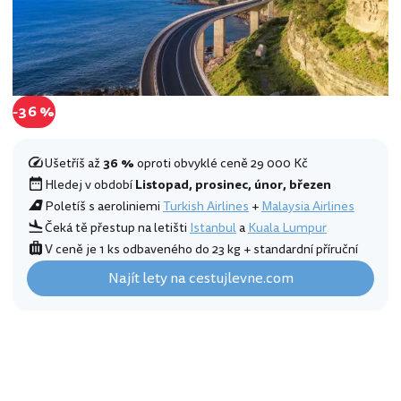
-36 %
Ušetříš až
36 %
oproti obvyklé ceně 29 000 Kč
Hledej v období
Listopad, prosinec, únor, březen
Poletíš s aeroliniemi
Turkish Airlines
+
Malaysia Airlines
Čeká tě přestup na letišti
Istanbul
a
Kuala Lumpur
V ceně je 1 ks odbaveného do 23 kg + standardní příruční
Najít lety na cestujlevne.com