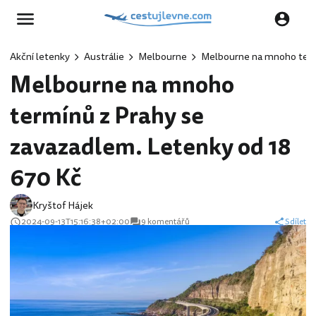
Akční letenky
Austrálie
Melbourne
Melbourne na mnoho termí
Melbourne na mnoho
termínů z Prahy se
zavazadlem. Letenky od 18
670 Kč
Kryštof Hájek
2024-09-13T15:16:38+02:00
9 komentářů
Sdílet