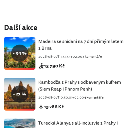
Další akce
Madeira se snídaní na 7 dní přímým letem
z Brna
- 34 %
2026-08-07T11:41:45+02:00
3 komentáře
13 790 Kč
Kambodža z Prahy s odbaveným kufrem
(Siem Reap i Phnom Penh)
- 27 %
2026-08-07T10:50:01+02:00
4 komentáře
15 286 Kč
Turecká Alanya s all-inclusvie z Prahy i