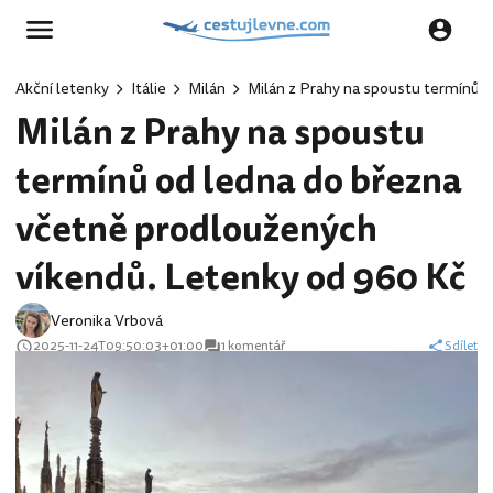
Akční letenky
Itálie
Milán
Milán z Prahy na spoustu termínů 
Milán z Prahy na spoustu
termínů od ledna do března
včetně prodloužených
víkendů. Letenky od 960 Kč
Veronika Vrbová
2025-11-24T09:50:03+01:00
1 komentář
Sdílet