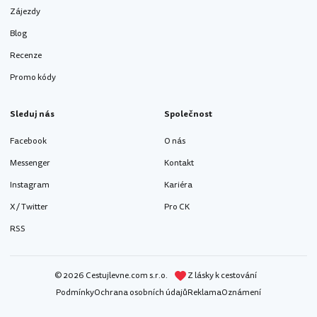
Zájezdy
Blog
Recenze
Promo kódy
Sleduj nás
Společnost
Facebook
O nás
Messenger
Kontakt
Instagram
Kariéra
X / Twitter
Pro CK
RSS
© 2026 Cestujlevne.com s.r.o.
Z lásky k cestování
Podmínky
Ochrana osobních údajů
Reklama
Oznámení