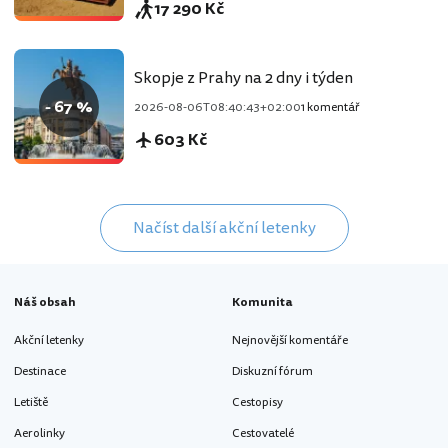
17 290 Kč
Skopje z Prahy na 2 dny i týden
- 67 %
2026-08-06T08:40:43+02:00
1 komentář
603 Kč
Načíst další akční letenky
Náš obsah
Komunita
Akční letenky
Nejnovější komentáře
Destinace
Diskuzní fórum
Letiště
Cestopisy
Aerolinky
Cestovatelé