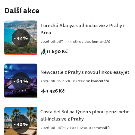
Další akce
Turecká Alanya s all-inclusvie z Prahy i
Brna
- 42 %
2026-08-06T19:35:48+02:00
0 komentářů
11 690 Kč
Newcastle z Prahy s novou linkou easyJet
- 64 %
2026-08-06T16:16:21+02:00
0 komentářů
1 426 Kč
Costa del Sol na týden s plnou penzí nebo
all-inclusive z Prahy
- 42 %
2026-08-06T11:23:03+02:00
0 komentářů