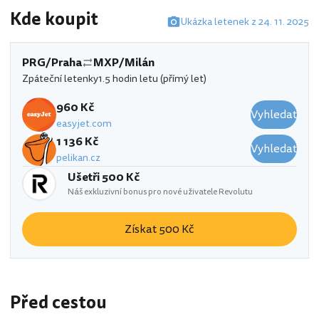
Kde koupit
Ukázka letenek z 24. 11. 2025
PRG/Praha
MXP/Milán
Zpáteční letenky
1.5 hodin letu (přímý let)
960 Kč
Vyhledat
easyjet.com
1 136 Kč
Vyhledat
pelikan.cz
Ušetři 500 Kč
Náš exkluzivní bonus pro nové uživatele Revolutu
Získat 500 Kč
Před cestou