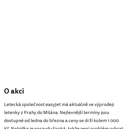
O akci
Letecká společnost easyJet má aktuálně ve výprodeji
letenky z Prahy do Milána. Nejlevnější termíny jsou
dostupné od ledna do března a ceny se drží kolem 1 000
Kč. Nabídka je opravdu široká, takže není problém vybrat