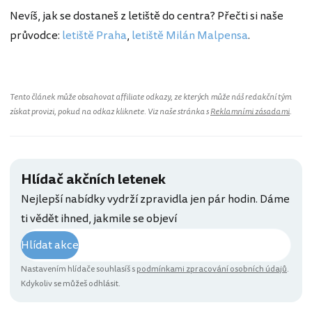
Nevíš, jak se dostaneš z letiště do centra? Přečti si naše
průvodce:
letiště Praha
,
letiště Milán Malpensa
.
Tento článek může obsahovat affiliate odkazy, ze kterých může náš redakční tým
získat provizi, pokud na odkaz kliknete. Viz naše stránka s
Reklamními zásadami
.
Hlídač akčních letenek
Nejlepší nabídky vydrží zpravidla jen pár hodin. Dáme
ti vědět ihned, jakmile se objeví
Hlídat akce
Nastavením hlídače souhlasíš s
podmínkami zpracování osobních údajů
.
Kdykoliv se můžeš odhlásit.