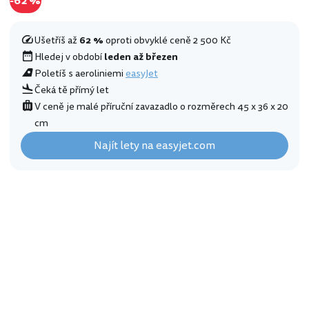
-62 %
Ušetříš až
62 %
oproti obvyklé ceně 2 500 Kč
Hledej v období
leden až březen
Poletíš s aeroliniemi
easyJet
Čeká tě přímý let
V ceně je malé příruční zavazadlo o rozměrech 45 x 36 x 20
cm
Najít lety na easyjet.com