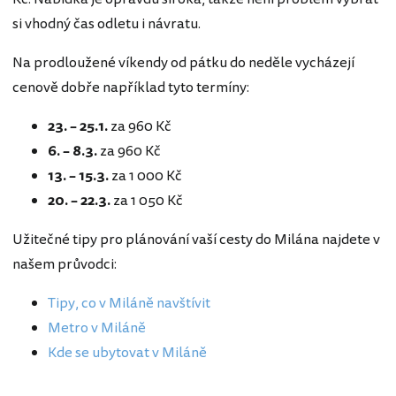
si vhodný čas odletu i návratu.
Na prodloužené víkendy od pátku do neděle vycházejí
cenově dobře například tyto termíny:
23. – 25.1.
za 960 Kč
6. – 8.3.
za 960 Kč
13. – 15.3.
za 1 000 Kč
20. – 22.3.
za 1 050 Kč
Užitečné tipy pro plánování vaší cesty do Milána najdete v
našem průvodci:
Tipy, co v Miláně navštívit
Metro v Miláně
Kde se ubytovat v Miláně