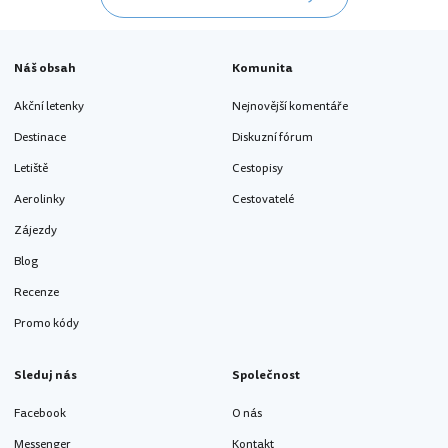
Náš obsah
Komunita
Akční letenky
Nejnovější komentáře
Destinace
Diskuzní fórum
Letiště
Cestopisy
Aerolinky
Cestovatelé
Zájezdy
Blog
Recenze
Promo kódy
Sleduj nás
Společnost
Facebook
O nás
Messenger
Kontakt