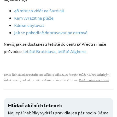
48 míst co vidět na Sardinii
Kam vyrazit na pláže
Kde se ubytovat
Jak se pohodlně dopravovat po ostrově
Nevíš, jak se dostaneš z letiště do centra? Přečti si naše
průvodce:
letiště Bratislava
,
letiště Alghero
.
Tento článek může obsahovat affiliate odkazy, ze kterých může náš redakční tým
získat provizi, pokud na odkaz kliknete. Viz naše stránka s
Reklamními zásadami
.
Hlídač akčních letenek
Nejlepší nabídky vydrží zpravidla jen pár hodin. Dáme