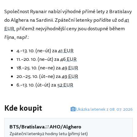
Společnost Ryanair nabízí výhodné přímé lety z Bratislavy
do Alghera na Sardinii. Zpáteční letenky pořídíte už od
41
EUR
, přičemž nejvýhodnější ceny jsou dostupné během
října, např.:
4.–13. 10. (ne–út) za
41 EUR
11.–20. 10. (ne–út) za
46 EUR
18.–25. 10. (ne–ne) za
49 EUR
20.–25. 10. (út–ne) za
49 EUR
6.–13. 10. (út–út) za
52 EUR
Kde koupit
Ukázka letenek z 08. 07. 2026
BTS/Bratislava
AHO/Alghero
Zpáteční letenky
2 hodiny letu (přímý let)