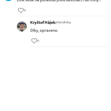
Link vede na poněkud jinou destinaci i termíny...
0
Kryštof Hájek
před 28 dny
Díky, opraveno.
0