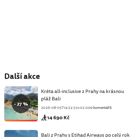
Další akce
Kréta all-inclusive z Prahy na krásnou
pláž Bali
- 27 %
2026-08-05T14:52:53+02:00
0 komentářů
14 690 Kč
Bali z Prahy s Etihad Airways po celý rok