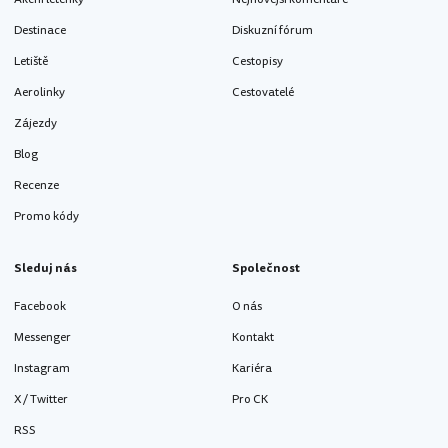
Destinace
Diskuzní fórum
Letiště
Cestopisy
Aerolinky
Cestovatelé
Zájezdy
Blog
Recenze
Promo kódy
Sleduj nás
Společnost
Facebook
O nás
Messenger
Kontakt
Instagram
Kariéra
X / Twitter
Pro CK
RSS