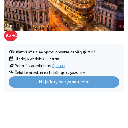
-62 %
Ušetříš až
62 %
oproti obvyklé ceně 3 500 Kč
Hledej v období
6. - 10.12.
Poletíš s aeroliniemi
Ryanair
Čeká tě přestup na letišti 40x25x20 cm
Najít lety na ryanair.com