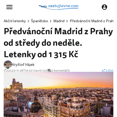
Akční letenky
Španělsko
Madrid
Předvánoční Madrid z Prahy o
Předvánoční Madrid z Prahy
od středy do neděle.
Letenky od 1 315 Kč
Kryštof Hájek
2023-11-28T19:50:04+01:00
0 komentářů
Sdílet