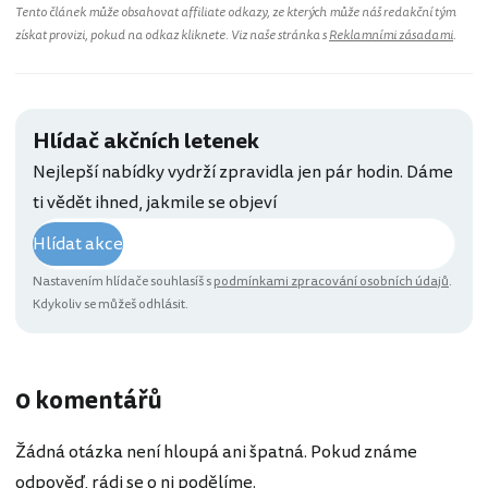
Tento článek může obsahovat affiliate odkazy, ze kterých může náš redakční tým
získat provizi, pokud na odkaz kliknete. Viz naše stránka s
Reklamními zásadami
.
Hlídač akčních letenek
Nejlepší nabídky vydrží zpravidla jen pár hodin. Dáme
ti vědět ihned, jakmile se objeví
Hlídat akce
Nastavením hlídače souhlasíš s
podmínkami zpracování osobních údajů
.
Kdykoliv se můžeš odhlásit.
0 komentářů
Žádná otázka není hloupá ani špatná. Pokud známe
odpověď, rádi se o ni podělíme.