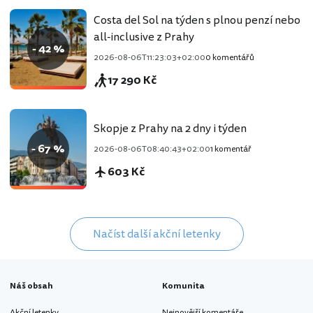
Costa del Sol na týden s plnou penzí nebo
all-inclusive z Prahy
- 42 %
2026-08-06T11:23:03+02:00
0 komentářů
17 290 Kč
Skopje z Prahy na 2 dny i týden
- 67 %
2026-08-06T08:40:43+02:00
1 komentář
603 Kč
Načíst další akční letenky
Náš obsah
Komunita
Akční letenky
Nejnovější komentáře