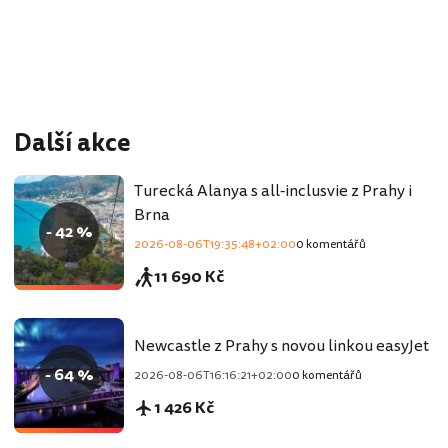
Další akce
Turecká Alanya s all-inclusvie z Prahy i
Brna
- 42 %
2026-08-06T19:35:48+02:00
0 komentářů
11 690 Kč
Newcastle z Prahy s novou linkou easyJet
- 64 %
2026-08-06T16:16:21+02:00
0 komentářů
1 426 Kč