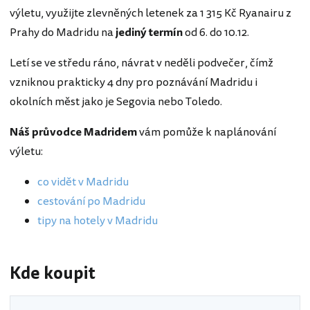
výletu, využijte zlevněných letenek za 1 315 Kč Ryanairu z
Prahy do Madridu na
jediný termín
od 6. do 10.12.
Letí se ve středu ráno, návrat v neděli podvečer, čímž
vzniknou prakticky 4 dny pro poznávání Madridu i
okolních měst jako je Segovia nebo Toledo.
Náš průvodce Madridem
vám pomůže k naplánování
výletu:
co vidět v Madridu
cestování po Madridu
tipy na hotely v Madridu
Kde koupit