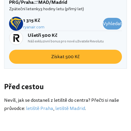
PRG/Praha
MAD/Madrid
Zpáteční letenky
3 hodiny letu (přímý let)
1 315 Kč
Vyhledat
ryanair.com
Ušetři 500 Kč
Náš exkluzivní bonus pro nové uživatele Revolutu
Získat 500 Kč
Před cestou
Nevíš, jak se dostaneš z letiště do centra? Přečti si naše
průvodce:
letiště Praha
,
letiště Madrid
.