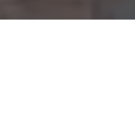
Na jaká letiště se létá?
Do Soluně se létá na 1 mezinárodní letiště. Průvodce s
praktickými tipy nejen ohledně veřejné dopravy si můžete
přečíst zde:
Soluň
.
Průvodce Soluň
Naplánuj si dovolenou s naším praktickým průvodcem a
nic tě nepřekvapí
Co vidět v Soluni