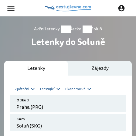
Akční letenky
Řecko
Soluň
Letenky do Soluně
Letenky
Zájezdy
Zpáteční
1 cestující
Ekonomická
Odkud
Kam