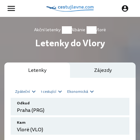
Akční letenky
Albánie
Vlorë
Letenky do Vlory
Letenky
Zájezdy
Zpáteční
1 cestující
Ekonomická
Odkud
Kam