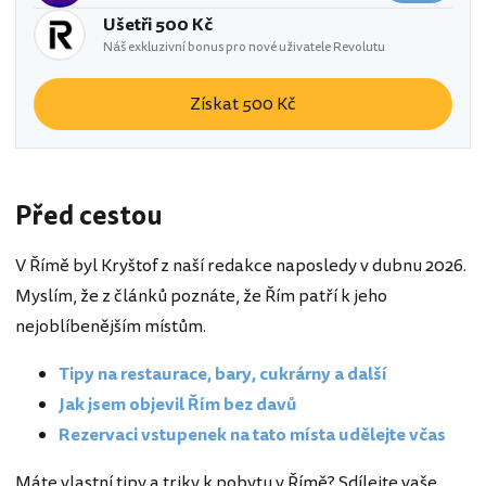
Ušetři 500 Kč
Náš exkluzivní bonus pro nové uživatele Revolutu
Získat 500 Kč
Před cestou
V Římě byl Kryštof z naší redakce naposledy v dubnu 2026.
Myslím, že z článků poznáte, že Řím patří k jeho
nejoblíbenějším místům.
Tipy na restaurace, bary, cukrárny a další
Jak jsem objevil Řím bez davů
Rezervaci vstupenek na tato místa udělejte včas
Máte vlastní tipy a triky k pobytu v Římě? Sdílejte vaše