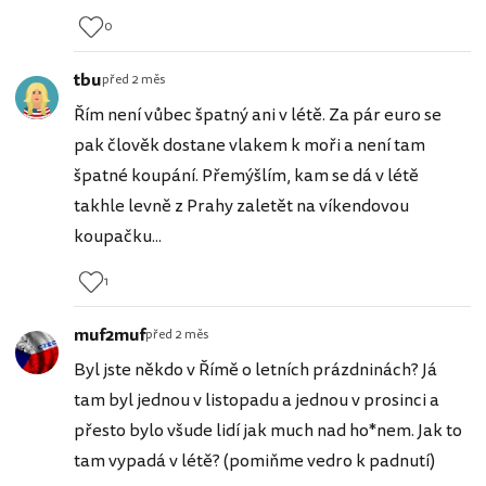
0
tbu
před 2 měs
Řím není vůbec špatný ani v létě. Za pár euro se
pak člověk dostane vlakem k moři a není tam
špatné koupání. Přemýšlím, kam se dá v létě
takhle levně z Prahy zaletět na víkendovou
koupačku...
1
muf2muf
před 2 měs
Byl jste někdo v Římě o letních prázdninách? Já
tam byl jednou v listopadu a jednou v prosinci a
přesto bylo všude lidí jak much nad ho*nem. Jak to
tam vypadá v létě? (pomiňme vedro k padnutí)