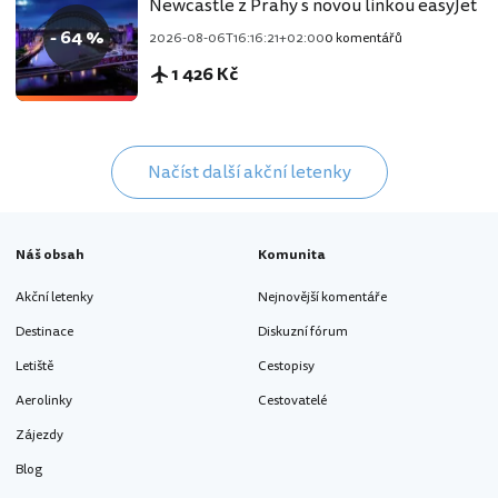
Newcastle z Prahy s novou linkou easyJet
- 64 %
2026-08-06T16:16:21+02:00
0 komentářů
1 426 Kč
Načíst další akční letenky
Náš obsah
Komunita
Akční letenky
Nejnovější komentáře
Destinace
Diskuzní fórum
Letiště
Cestopisy
Aerolinky
Cestovatelé
Zájezdy
Blog