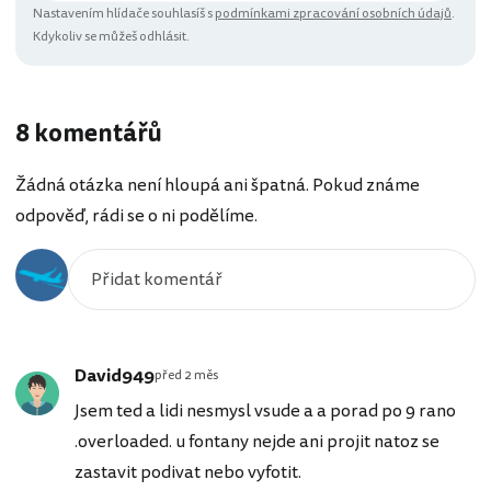
Nastavením hlídače souhlasíš s
podmínkami zpracování osobních údajů
.
Kdykoliv se můžeš odhlásit.
8 komentářů
Žádná otázka není hloupá ani špatná. Pokud známe
odpověď, rádi se o ni podělíme.
David949
před 2 měs
Jsem ted a lidi nesmysl vsude a a porad po 9 rano
.overloaded. u fontany nejde ani projit natoz se
zastavit podivat nebo vyfotit.