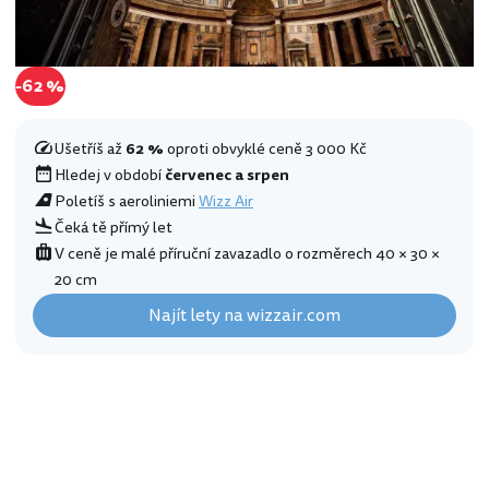
-62 %
Ušetříš až
62 %
oproti obvyklé ceně 3 000 Kč
Hledej v období
červenec a srpen
Poletíš s aeroliniemi
Wizz Air
Čeká tě přímý let
V ceně je malé příruční zavazadlo o rozměrech 40 × 30 ×
20 cm
Najít lety na wizzair.com