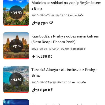
Madeira se snídaní na 7 dní přímým letem
z Brna
- 34 %
2026-08-07T11:41:45+02:00
3 komentáře
13 790 Kč
Kambodža z Prahy s odbaveným kufrem
(Siem Reap i Phnom Penh)
- 27 %
2026-08-07T10:50:01+02:00
3 komentáře
15 286 Kč
Turecká Alanya s all-inclusvie z Prahy i
Brna
- 42 %
2026-08-06T19:35:48+02:00
0 komentářů
11 690 Kč