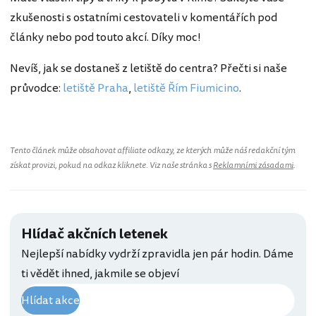
zkušenosti s ostatními cestovateli v komentářích pod
články nebo pod touto akcí. Díky moc!
Nevíš, jak se dostaneš z letiště do centra? Přečti si naše
průvodce:
letiště Praha
,
letiště Řím Fiumicino
.
Tento článek může obsahovat affiliate odkazy, ze kterých může náš redakční tým
získat provizi, pokud na odkaz kliknete. Viz naše stránka s
Reklamními zásadami
.
Hlídač akčních letenek
Nejlepší nabídky vydrží zpravidla jen pár hodin. Dáme
ti vědět ihned, jakmile se objeví
Hlídat akce