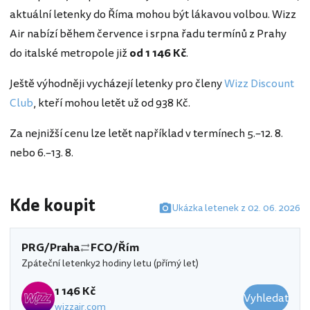
aktuální letenky do Říma mohou být lákavou volbou. Wizz
Air nabízí během července i srpna řadu termínů z Prahy
do italské metropole již
od 1 146 Kč
.
Ještě výhodněji vycházejí letenky pro členy
Wizz Discount
Club
, kteří mohou letět už od 938 Kč.
Za nejnižší cenu lze letět například v termínech 5.–12. 8.
nebo 6.–13. 8.
Kde koupit
Ukázka letenek z 02. 06. 2026
PRG/Praha
FCO/Řím
Zpáteční letenky
2 hodiny letu (přímý let)
1 146 Kč
Vyhledat
wizzair.com