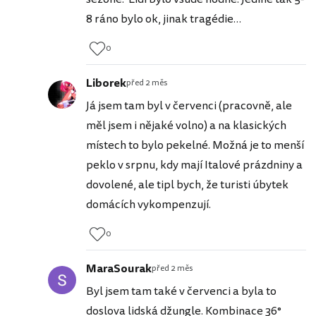
8 ráno bylo ok, jinak tragédie…
0
Liborek
před 2 měs
Já jsem tam byl v červenci (pracovně, ale
měl jsem i nějaké volno) a na klasických
místech to bylo pekelné. Možná je to menší
peklo v srpnu, kdy mají Italové prázdniny a
dovolené, ale tipl bych, že turisti úbytek
domácích vykompenzují.
0
MaraSourak
před 2 měs
Byl jsem tam také v červenci a byla to
doslova lidská džungle. Kombinace 36°