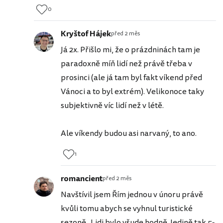
0
Kryštof Hájek
před 2 měs
Já 2x. Přišlo mi, že o prázdninách tam je
paradoxně míň lidí než právě třeba v
prosinci (ale já tam byl fakt víkend před
Vánoci a to byl extrém). Velikonoce taky
subjektivně víc lidí než v létě.
Ale víkendy budou asi narvaný, to ano.
1
romancient
před 2 měs
Navštívil jsem Řím jednou v únoru právě
kvůli tomu abych se vyhnul turistické
sezoně. Lidi bylo všude hodně. Jedině tak 5-