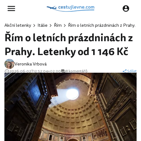
Akční letenky
Itálie
Řím
Řím o letních prázdninách z Prahy. L
Řím o letních prázdninách z
Prahy. Letenky od 1 146 Kč
Veronika Vrbová
2026-06-02T12:52:04+02:00
8 komentářů
Sdílet