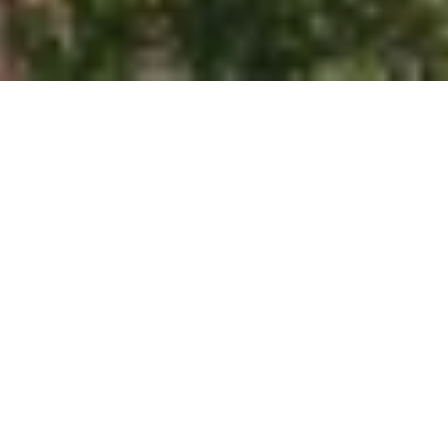
Na jaká letiště se létá?
Do Vologdy se létá na 1 mezinárodní letiště. Průvodce s
praktickými tipy nejen ohledně veřejné dopravy si můžete
přečíst zde:
Vologda
.
Průvodce Rusko
Naplánuj si dovolenou s naším praktickým průvodcem a
nic tě nepřekvapí
Co vidět v Rusku