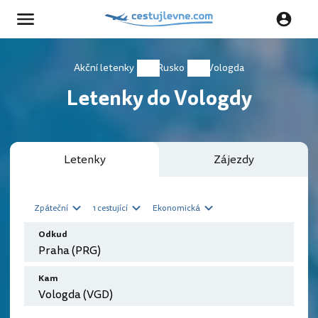
Akční letenky
Rusko
Vologda
Letenky do Vologdy
Letenky
Zájezdy
Zpáteční
1 cestující
Ekonomická
Odkud
Kam