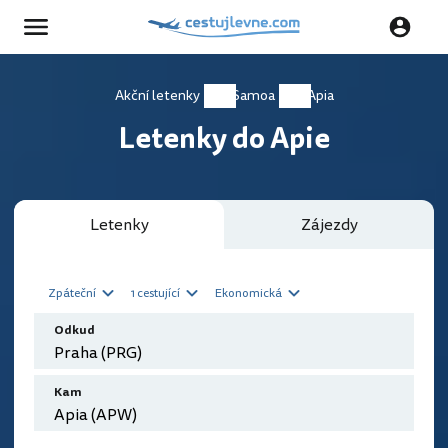
Akční letenky
Samoa
Apia
Letenky do Apie
Letenky
Zájezdy
Zpáteční
1 cestující
Ekonomická
Odkud
Kam