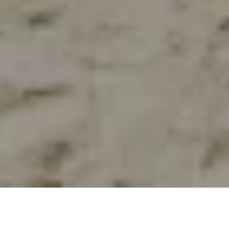
Na jaká letiště se létá?