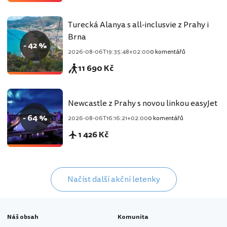
Turecká Alanya s all-inclusvie z Prahy i
Brna
- 42 %
2026-08-06T19:35:48+02:00
0 komentářů
11 690 Kč
Newcastle z Prahy s novou linkou easyJet
- 64 %
2026-08-06T16:16:21+02:00
0 komentářů
1 426 Kč
Načíst další akční letenky
Náš obsah
Komunita