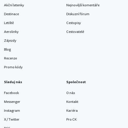
Akční letenky
Nejnovější komentáře
Destinace
Diskuzní fórum
Letiště
Cestopisy
Aerolinky
Cestovatelé
Zájezdy
Blog
Recenze
Promo kódy
Sleduj nás
Společnost
Facebook
O nás
Messenger
Kontakt
Instagram
Kariéra
X / Twitter
Pro CK