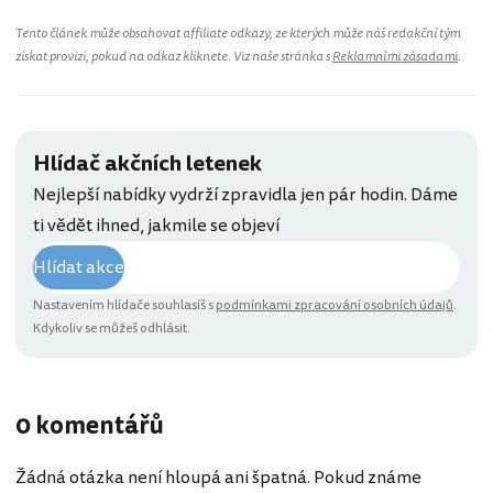
Tento článek může obsahovat affiliate odkazy, ze kterých může náš redakční tým
získat provizi, pokud na odkaz kliknete. Viz naše stránka s
Reklamními zásadami
.
Hlídač akčních letenek
Nejlepší nabídky vydrží zpravidla jen pár hodin. Dáme
ti vědět ihned, jakmile se objeví
Hlídat akce
Nastavením hlídače souhlasíš s
podmínkami zpracování osobních údajů
.
Kdykoliv se můžeš odhlásit.
0 komentářů
Žádná otázka není hloupá ani špatná. Pokud známe