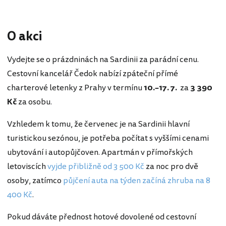
O akci
Vydejte se o prázdninách na Sardinii za parádní cenu.
Cestovní kancelář Čedok nabízí zpáteční přímé
charterové letenky z Prahy v termínu
10.–17. 7.
za
3 390
Kč
za osobu.
Vzhledem k tomu, že červenec je na Sardinii hlavní
turistickou sezó
nou, je potřeba počítat s vyššími cenami
ubytování i autopůjčoven. Apartmán v přímořských
letoviscích
vyjde přibližně od 3 500 Kč
za noc pro dvě
osoby, zatímco
půjčení auta na týden začíná zhruba na 8
400 Kč
.
Pokud dáváte přednost hotové dovolené od cestovní