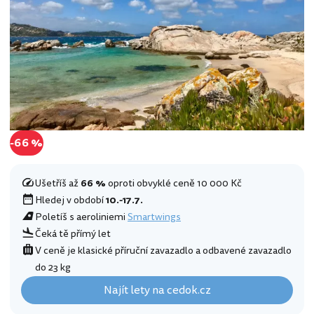
-66 %
Ušetříš až
66 %
oproti obvyklé ceně 10 000 Kč
Hledej v období
10.-17.7.
Poletíš s aeroliniemi
Smartwings
Čeká tě přímý let
V ceně je klasické příruční zavazadlo a odbavené zavazadlo
do 23 kg
Najít lety na cedok.cz