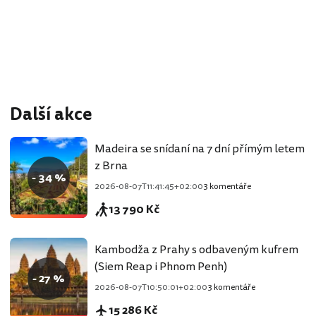
Další akce
Madeira se snídaní na 7 dní přímým letem
z Brna
- 34 %
2026-08-07T11:41:45+02:00
3 komentáře
13 790 Kč
Kambodža z Prahy s odbaveným kufrem
(Siem Reap i Phnom Penh)
- 27 %
2026-08-07T10:50:01+02:00
3 komentáře
15 286 Kč