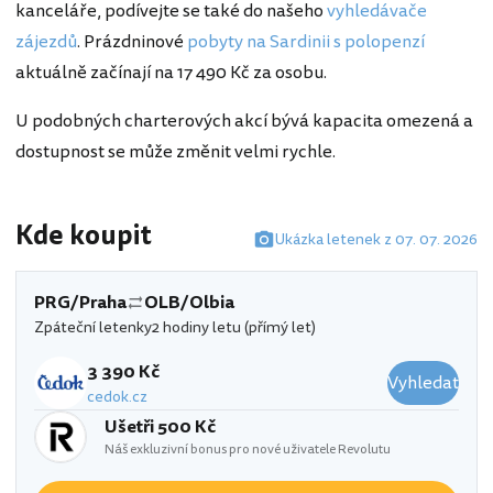
kanceláře, podívejte se také do našeho
vyhledávače
zájezdů
. Prázdninové
pobyty na Sardinii s polopenzí
aktuálně začínají na 17 490 Kč za osobu.
U podobných charterových akcí bývá kapacita omezená a
dostupnost se může změnit velmi rychle.
Kde koupit
Ukázka letenek z 07. 07. 2026
PRG/Praha
OLB/Olbia
Zpáteční letenky
2 hodiny letu (přímý let)
3 390 Kč
Vyhledat
cedok.cz
Ušetři 500 Kč
Náš exkluzivní bonus pro nové uživatele Revolutu