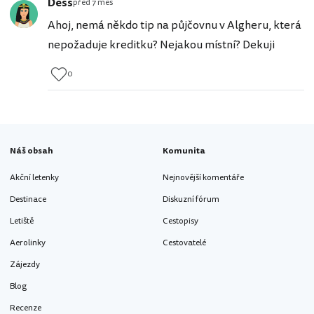
Dess
před 7 měs
Ahoj, nemá někdo tip na půjčovnu v Algheru, která
nepožaduje kreditku? Nejakou místní? Dekuji
0
Náš obsah
Komunita
Akční letenky
Nejnovější komentáře
Destinace
Diskuzní fórum
Letiště
Cestopisy
Aerolinky
Cestovatelé
Zájezdy
Blog
Recenze