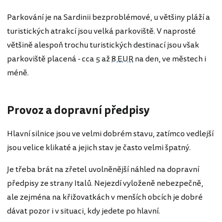
Parkování je na Sardinii bezproblémové, u většiny pláží a
turistických atrakcí jsou velká parkoviště. V naprosté
většině alespoň trochu turistických destinací jsou však
parkoviště placená - cca 5 až
8 EUR
na den, ve městech i
méně.
Provoz a dopravní předpisy
Hlavní silnice jsou ve velmi dobrém stavu, zatímco vedlejší
jsou velice klikaté a jejich stav je často velmi špatný.
Je třeba brát na zřetel uvolněnější náhled na dopravní
předpisy ze strany Italů. Nejezdí vyloženě nebezpečně,
ale zejména na křižovatkách v menších obcích je dobré
dávat pozor i v situaci, kdy jedete po hlavní.