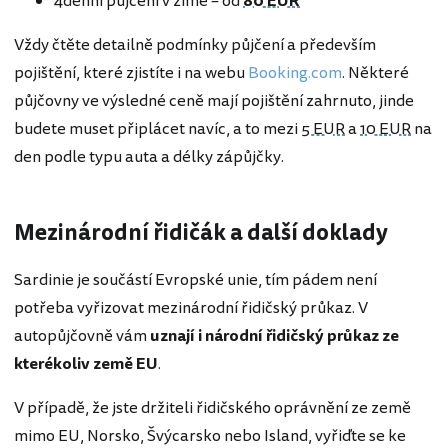
4denní půjčení v zimě – od
80 EUR
Vždy čtěte detailně podmínky půjčení a především
pojištění, které zjistíte i na webu
Booking.com
. Některé
půjčovny ve výsledné ceně mají pojištění zahrnuto, jinde
budete muset připlácet navíc, a to mezi
5 EUR
a
10 EUR
na
den podle typu auta a délky zápůjčky.
Mezinárodní řidičák a další doklady
Sardinie je součástí Evropské unie, tím pádem není
potřeba vyřizovat mezinárodní řidičský průkaz. V
autopůjčovně vám
uznají i národní řidičský průkaz ze
kterékoliv země EU
.
V případě, že jste držiteli řidičského oprávnění ze země
mimo EU, Norsko, Švýcarsko nebo Island, vyřiďte se ke