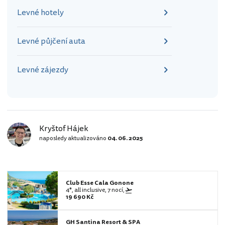
Levné hotely
Levné půjčení auta
Levné zájezdy
Kryštof Hájek
naposledy aktualizováno
04. 06. 2025
Club Esse Cala Gonone
4*, all inclusive, 7 nocí,
19 690 Kč
GH Santina Resort & SPA