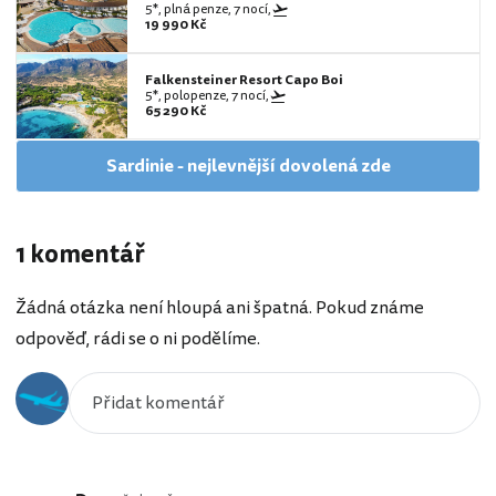
5*, plná penze, 7 nocí,
19 990 Kč
Falkensteiner Resort Capo Boi
5*, polopenze, 7 nocí,
65 290 Kč
Sardinie - nejlevnější dovolená zde
1 komentář
Žádná otázka není hloupá ani špatná. Pokud známe
odpověď, rádi se o ni podělíme.