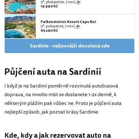
5*, plná penze, 7 nocí,
19 990 Kč
Falkensteiner Resort Capo Boi
5*, polopenze, 7 nocí,
65 290 Kč
Sardinie - nejlevnější dovolená zde
Půjčení auta na Sardinii
I když je na Sardinii poměrně rozvinutá autobusová
doprava, na mnoho míst se dostanete 1-2x denně, k
některým plážím pak vůbec ne. Proto je půjčení auta
nejlepší způsob, jak poznat krásy Sardinie.
Kde, kdy a jak rezervovat auto na