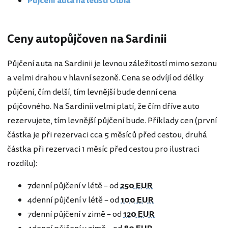
Půjčení auta na letišti Olbia
Ceny autopůjčoven na Sardinii
Půjčení auta na Sardinii je levnou záležitostí mimo sezonu
a velmi drahou v hlavní sezoně. Cena se odvíjí od délky
půjčení, čím delší, tím levnější bude denní cena
půjčovného. Na Sardinii velmi platí, že čím dříve auto
rezervujete, tím levnější půjčení bude. Příklady cen (první
částka je při rezervaci cca 5 měsíců před cestou, druhá
částka při rezervaci 1 měsíc před cestou pro ilustraci
rozdílu):
7denní půjčení v létě – od
250 EUR
4denní půjčení v létě – od
100 EUR
7denní půjčení v zimě – od
120 EUR