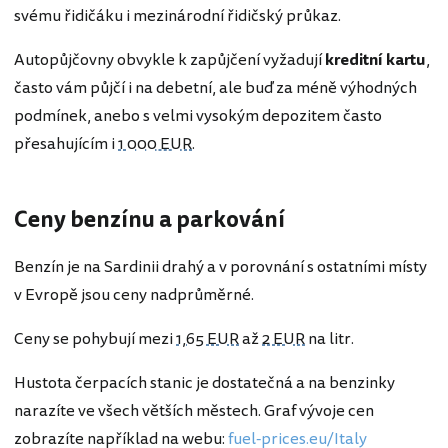
svému řidičáku i mezinárodní řidičský průkaz.
Autopůjčovny obvykle k zapůjčení vyžadují
kreditní kartu
,
často vám půjčí i na debetní, ale buď za méně výhodných
podmínek, anebo s velmi vysokým depozitem často
přesahujícím i
1 000 EUR
.
Ceny benzínu a parkování
Benzín je na Sardinii drahý a v porovnání s ostatními místy
v Evropě jsou ceny nadprůměrné.
Ceny se pohybují mezi
1,65 EUR
až
2 EUR
na litr.
Hustota čerpacích stanic je dostatečná a na benzinky
narazíte ve všech větších městech. Graf vývoje cen
zobrazíte například na webu:
fuel-prices.eu/Italy