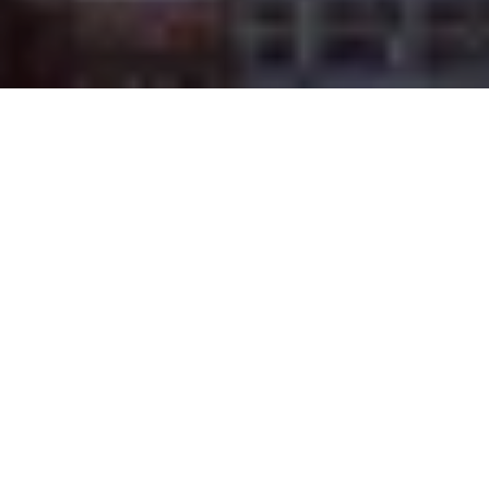
Na jaká letiště se létá?
Do Concordu se létá na 1 mezinárodní letiště. Průvodce s
praktickými tipy nejen ohledně veřejné dopravy si můžete
přečíst zde:
Concord Regional
.
Průvodce Spojené státy americké
Naplánuj si dovolenou s naším praktickým průvodcem a
nic tě nepřekvapí
Co vidět v USA