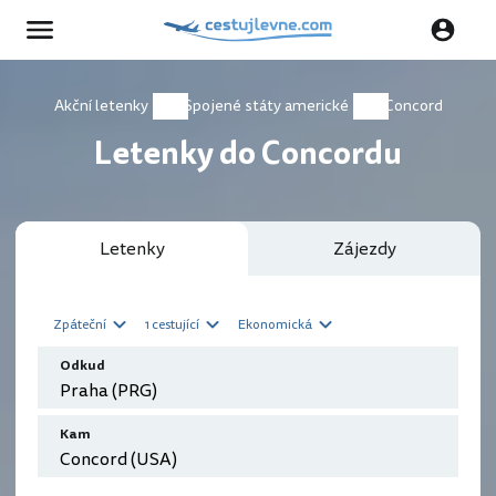
Akční letenky
Spojené státy americké
Concord
Letenky do Concordu
Letenky
Zájezdy
Zpáteční
1 cestující
Ekonomická
Odkud
Kam