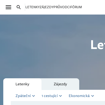
LETENKY
ZÁJEZDY
PRŮVODCI
FÓRUM
Le
Letenky
Zájezdy
Zpáteční
1 cestující
Ekonomická