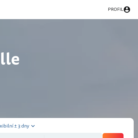
PROFIL
lle
xibilní ± 3 dny