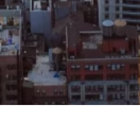
Na jaká letiště se létá?