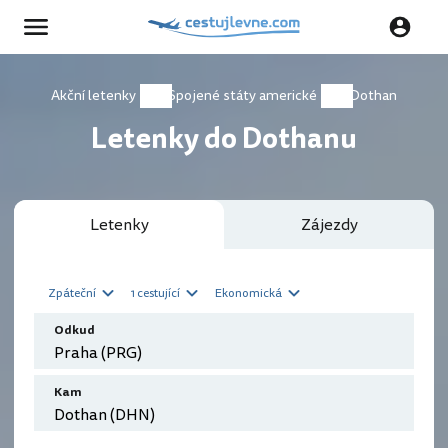
Akční letenky
Spojené státy americké
Dothan
Letenky do Dothanu
Letenky
Zájezdy
Zpáteční
1 cestující
Ekonomická
Odkud
Kam