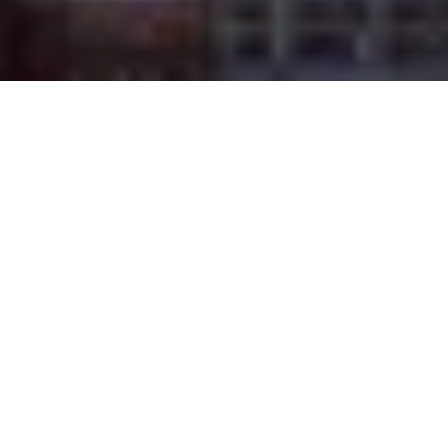
Na jaká letiště se létá?
Do Dothanu se létá na 1 mezinárodní letiště. Průvodce s
praktickými tipy nejen ohledně veřejné dopravy si můžete
přečíst zde:
Dothan Regional
.
Průvodce Spojené státy americké
Naplánuj si dovolenou s naším praktickým průvodcem a
nic tě nepřekvapí
Co vidět v USA