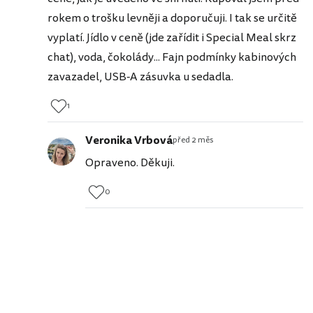
rokem o trošku levněji a doporučuji. I tak se určitě
vyplatí. Jídlo v ceně (jde zařídit i Special Meal skrz
chat), voda, čokolády... Fajn podmínky kabinových
zavazadel, USB-A zásuvka u sedadla.
1
Veronika Vrbová
před 2 měs
Opraveno. Děkuji.
0