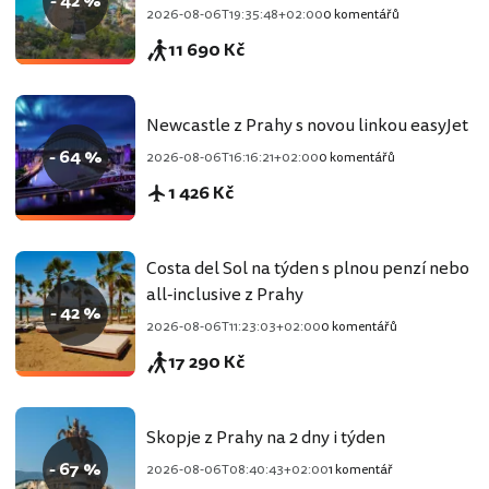
- 42 %
2026-08-06T19:35:48+02:00
0 komentářů
11 690 Kč
Newcastle z Prahy s novou linkou easyJet
- 64 %
2026-08-06T16:16:21+02:00
0 komentářů
1 426 Kč
Costa del Sol na týden s plnou penzí nebo
all-inclusive z Prahy
- 42 %
2026-08-06T11:23:03+02:00
0 komentářů
17 290 Kč
Skopje z Prahy na 2 dny i týden
- 67 %
2026-08-06T08:40:43+02:00
1 komentář