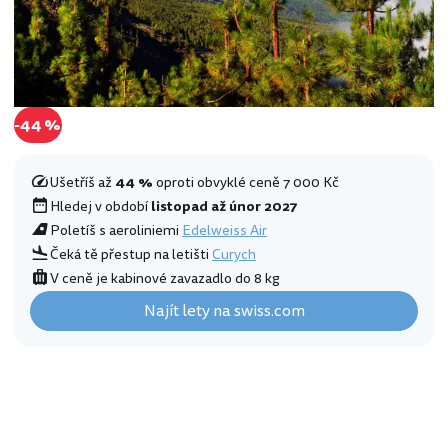
-44 %
Ušetříš až
44 %
oproti obvyklé ceně 7 000 Kč
Hledej v období
listopad až únor 2027
Poletíš s aeroliniemi
Edelweiss Air
Čeká tě přestup na letišti
Curych
V ceně je kabinové zavazadlo do 8 kg
Najít lety na swiss.com