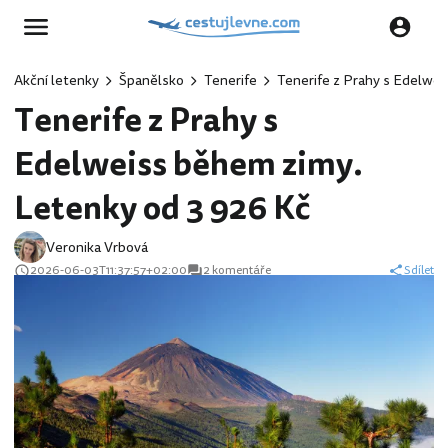
Akční letenky
Španělsko
Tenerife
Tenerife z Prahy s Edelwei
Tenerife z Prahy s
Edelweiss během zimy.
Letenky od 3 926 Kč
Veronika Vrbová
2026-06-03T11:37:57+02:00
2 komentáře
Sdílet