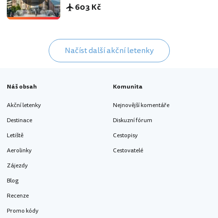
603 Kč
Načíst další akční letenky
Náš obsah
Komunita
Akční letenky
Nejnovější komentáře
Destinace
Diskuzní fórum
Letiště
Cestopisy
Aerolinky
Cestovatelé
Zájezdy
Blog
Recenze
Promo kódy