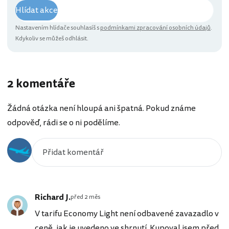
Hlídat akce
Nastavením hlídače souhlasíš s
podmínkami zpracování osobních údajů
.
Kdykoliv se můžeš odhlásit.
2 komentáře
Žádná otázka není hloupá ani špatná. Pokud známe
odpověď, rádi se o ni podělíme.
Richard J.
před 2 měs
V tarifu Economy Light není odbavené zavazadlo v
ceně, jak je uvedeno ve shrnutí. Kupoval jsem před