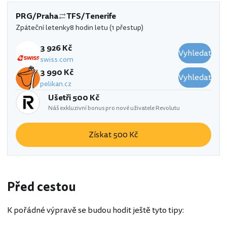
PRG/Praha
TFS/Tenerife
Zpáteční letenky
8 hodin letu (1 přestup)
3 926 Kč
Vyhledat
swiss.com
3 990 Kč
Vyhledat
pelikan.cz
Ušetři 500 Kč
Náš exkluzivní bonus pro nové uživatele Revolutu
Získat 500 Kč
Před cestou
K pořádné výpravě se budou hodit ještě tyto tipy: