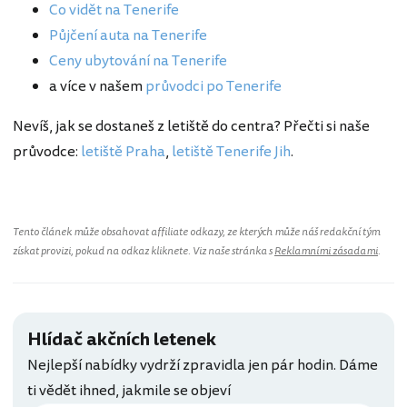
Co vidět na Tenerife
Půjčení auta na Tenerife
Ceny ubytování na Tenerife
a více v našem
průvodci po Tenerife
Nevíš, jak se dostaneš z letiště do centra? Přečti si naše
průvodce:
letiště Praha
,
letiště Tenerife Jih
.
Tento článek může obsahovat affiliate odkazy, ze kterých může náš redakční tým
získat provizi, pokud na odkaz kliknete. Viz naše stránka s
Reklamními zásadami
.
Hlídač akčních letenek
Nejlepší nabídky vydrží zpravidla jen pár hodin. Dáme
ti vědět ihned, jakmile se objeví