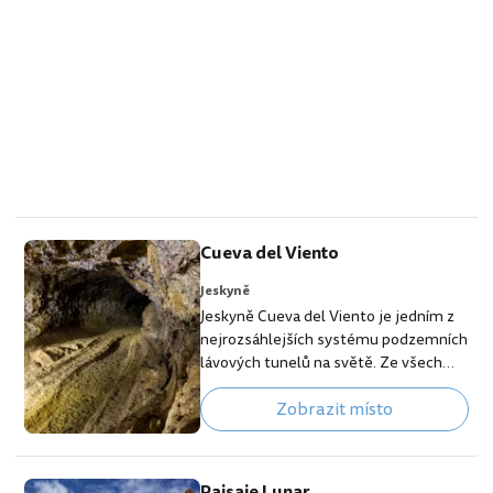
Cueva del Viento
Jeskyně
Jeskyně Cueva del Viento je jedním z
nejrozsáhlejších systému podzemních
lávových tunelů na světě. Ze všech
prozkoumaných vulkanických jeskyní
Zobrazit místo
je Cueva del Viento se svými 17 km
tunelů 5. nejdelší systém na světě. Při
návštěvě budete místy žasnout nad
tím, že jeskyně jsou čistě přírodního
Paisaje Lunar