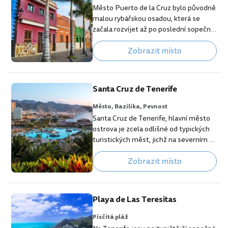
můžete nalodit na vyhlídkovou loď a
Město Puerto de la Cruz bylo původně
obdivovat tyto skalní útvary z moře.
malou rybářskou osadou, která se
Když budete mít štěstí,…
začala rozvíjet až po poslední sopečné
aktivitě v roce 1706. Vzhledem k tomu,
Zobrazit místo
že se nachází na severním pobřeží, kde
více prší, vás překvapí všudypřítomná
zeleň. Puerto de la Cruz nabízí
jedinečnou atmosféru, příjemné klima
Santa Cruz de Tenerife
a fascinující pláže s černým sopečným
pískem a s krásným výhledem na
Město,
Bazilika,
Pevnost
pohoří Teide. [btn "Vyber nejlepší
Santa Cruz de Tenerife, hlavní město
hotel u pláže"
ostrova je zcela odlišné od typických
https://booking.com/region/es…
turistických měst, jichž na severním a
jižním pobřeží naleznete nespočet.
Zobrazit místo
Santa Cruz si i nadále zachovává své
nezaměnitelné kouzlo v podobě
zdobených uliček, exotických
obchůdků a malebných parků.
Playa de Las Teresitas
Prohlédnout si zde můžete i jedno z
největších architektonických děl na
Písčitá pláž
ostrově, Auditorio de Tenerife,