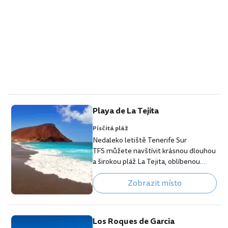
Playa de La Tejita
Písčitá pláž
Nedaleko letiště Tenerife Sur
TFS můžete navštívit krásnou dlouhou
a širokou pláž La Tejita, oblíbenou
mezi kitesurfaři a ideální místo, kde se
Zobrazit místo
před odletem rozloučit s Atlantským
oceánem. La Tejitu pokrývá jemný
černý vulkanický písek a většinu tu na
velké ploše bude jen pár dalších lidí.
Los Roques de Garcia
Směrem k vesničce La Tejita si