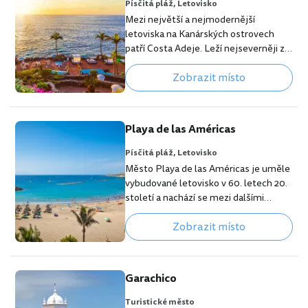
Písčitá pláž,
Letovisko
Mezi největší a nejmodernější
letoviska na Kanárských ostrovech
patří Costa Adeje. Leží nejseverněji ze
tří letovisek (Los Cristianos a Playa de
Zobrazit místo
las Américas) velké turistické zóny na
jihu ostrova a nabídne veškeré zázemí
pro všechny typy cestovatelů. V Costa
Adeje si užijí milovníci nočního života v
Playa de las Américas
mnoha barech, restauracích a na
diskotékách, stejně jako rodiny s
Písčitá pláž,
Letovisko
dětmi v klidnějších částech města.
Město Playa de las Américas je uměle
Podél celého pobřeží vede krásná
vybudované letovisko v 60. letech 20.
promenáda…
století a nachází se mezi dalšími
letovisky Los Cristianos a Costa
Zobrazit místo
Adeje na jižním cípu Tenerife. Už od
začátku jeho existence láká zejména
cestovatele, kteří rádi kombinují
plážovou dovolenou s nočním
Garachico
životem. Playa de las Américas je
doslova srdcem zábavy na Tenerife.
Turistické město