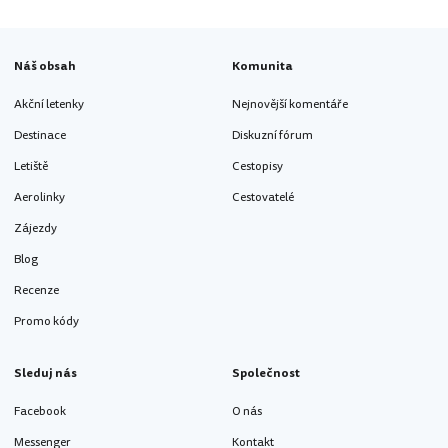
Náš obsah
Komunita
Akční letenky
Nejnovější komentáře
Destinace
Diskuzní fórum
Letiště
Cestopisy
Aerolinky
Cestovatelé
Zájezdy
Blog
Recenze
Promo kódy
Sleduj nás
Společnost
Facebook
O nás
Messenger
Kontakt