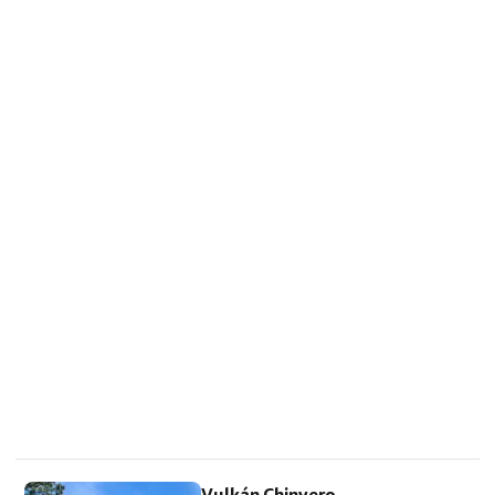
než zkráceně "La Laguna". [btn
"Nejlevnější ubytování na Tenerife"
https://www.booking…