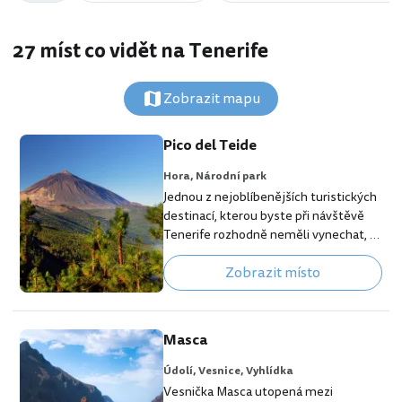
27 míst co vidět na Tenerife
Zobrazit mapu
Pico del Teide
Hora,
Národní park
Jednou z nejoblíbenějších turistických
destinací, kterou byste při návštěvě
Tenerife rozhodně neměli vynechat, je
výšlap na nejvyšší horu Španělska,
Zobrazit místo
Pico del Teide (3 718 m), která je
zároveň činnou sopkou a přírodním
symbolem celého ostrova. Věřte, že
pokud se sem vypravíte, určitě
Masca
nebudete litovat. Jedinečná měsíční
krajina plná lávových útvarů a siřičitých
Údolí,
Vesnice,
Vyhlídka
pramenů stojí za zhlédnutí stejně jako
Vesnička Masca utopená mezi