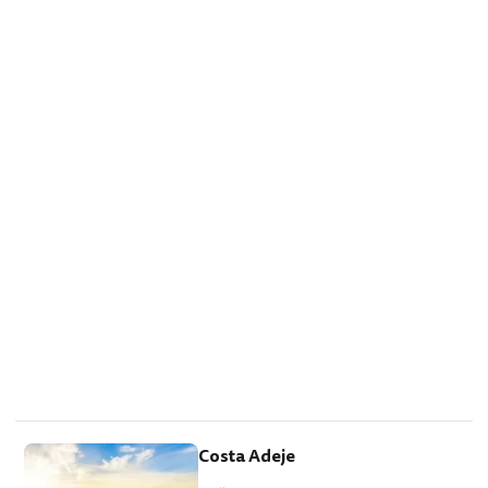
restauracích a pití v barech, které jsou
zde…
Costa Adeje