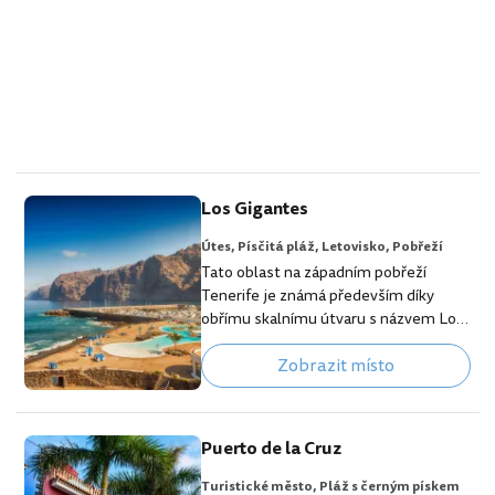
Los Gigantes
Útes,
Písčitá pláž,
Letovisko,
Pobřeží
Tato oblast na západním pobřeží
Tenerife je známá především díky
obřímu skalnímu útvaru s názvem Los
Gigantes, jehož jedinečnost vám
Zobrazit místo
doslova vyrazí dech. Ohromné převisy
vznikly před několika miliony lety
sopečnou činností a v některých
místech dosahují výšky až 800 metrů
Puerto de la Cruz
nad mořem. Na úpatí útesů se nachází
i stejnojmenná vesnička, kde se
Turistické město,
Pláž s černým pískem