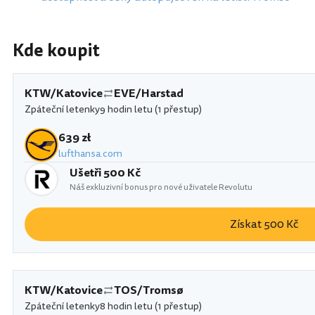
Kde koupit
KTW/Katovice
EVE/Harstad
Zpáteční letenky
9 hodin letu (1 přestup)
639 zł
lufthansa.com
Ušetři 500 Kč
Náš exkluzivní bonus pro nové uživatele Revolutu
Získat 500 Kč
KTW/Katovice
TOS/Tromsø
Zpáteční letenky
8 hodin letu (1 přestup)