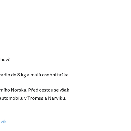
chově.
adlo do 8 kg a malá osobní taška.
erního Norska. Před cestou se však
automobilu v Tromsø a Narviku.
rvik