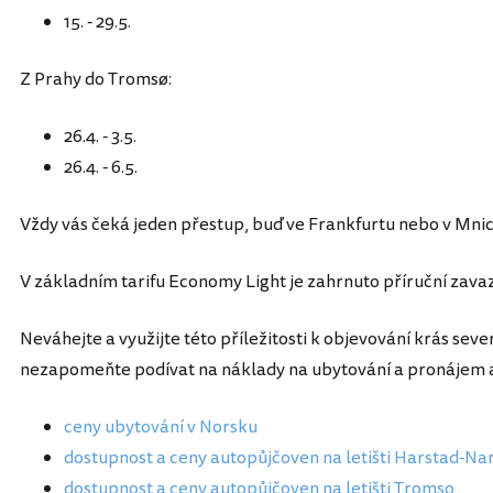
15. - 29.5.
Z Prahy do Tromsø:
26.4. - 3.5.
26.4. - 6.5.
Vždy vás čeká jeden přestup, buď ve Frankfurtu nebo v Mni
V základním tarifu Economy Light je zahrnuto příruční zavaz
Neváhejte a využijte této příležitosti k objevování krás sev
nezapomeňte podívat na náklady na ubytování a pronájem 
ceny ubytování v Norsku
dostupnost a ceny autopůjčoven na letišti Harstad-Na
dostupnost a ceny autopůjčoven na letišti Tromso