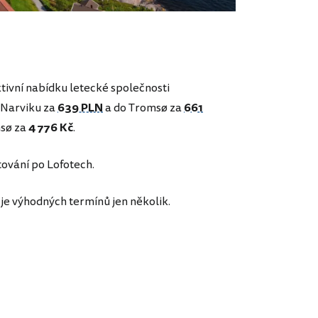
ktivní nabídku letecké společnosti
 Narviku za
639 PLN
a do Tromsø za
661
sø za
4 776 Kč
.
tování po Lofotech.
 je výhodných termínů jen několik.