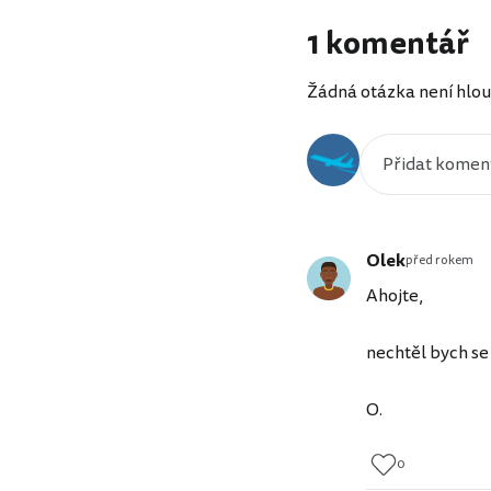
1 komentář
Žádná otázka není hlou
Olek
před rokem
Ahojte,
nechtěl bych se 
O.
0