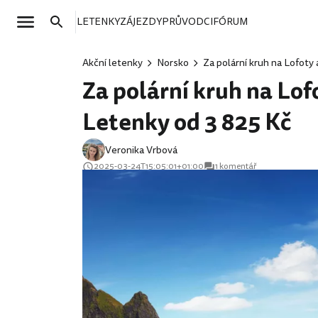
LETENKY
ZÁJEZDY
PRŮVODCI
FÓRUM
Akční letenky
Norsko
Za polární kruh na Lofoty
Za polární kruh na Lof
Letenky od 3 825 Kč
Veronika Vrbová
2025-03-24T15:05:01+01:00
1 komentář