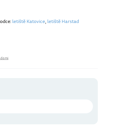
vodce:
letiště Katovice
,
letiště Harstad
adami
.