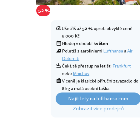
-52 %
Ušetříš až
52 %
oproti obvyklé ceně
8 000 Kč
Hledej v období
květen
Poletíš s aeroliniemi
Lufthansa
a
Air
Dolomiti
Čeká tě přestup na letišti
Frankfurt
nebo
Mnichov
V ceně je klasické příruční zavazadlo do
8 kg a malá osobní taška
Najít lety na lufthansa.com
Zobrazit více prodejců