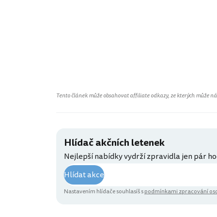
Tento článek může obsahovat affiliate odkazy, ze kterých může náš 
Hlídač akčních letenek
Nejlepší nabídky vydrží zpravidla jen pár ho
Hlídat akce
Nastavením hlídače souhlasíš s
podmínkami zpracování oso