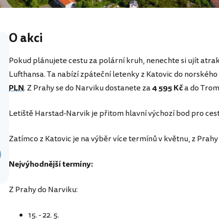
O akci
Pokud plánujete cestu za polární kruh, nenechte si ujít atra
Lufthansa. Ta nabízí zpáteční letenky z Katovic do norského
PLN
. Z Prahy se do Narviku dostanete za
4 595 Kč
a do Trom
Letiště Harstad-Narvik je přitom hlavní výchozí bod pro ces
Zatímco z Katovic je na výběr více termínů v květnu, z Prahy
Nejvýhodnější termíny:
Z Prahy do Narviku:
15. - 22. 5.