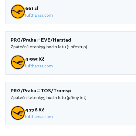
661 zł
lufthansa.com
PRG/Praha
EVE/Harstad
Zpáteční letenky
9 hodin letu (1 přestup)
4 595 Kč
lufthansa.com
PRG/Praha
TOS/Tromsø
Zpáteční letenky
9 hodin letu (přímý let)
4 776 Kč
lufthansa.com