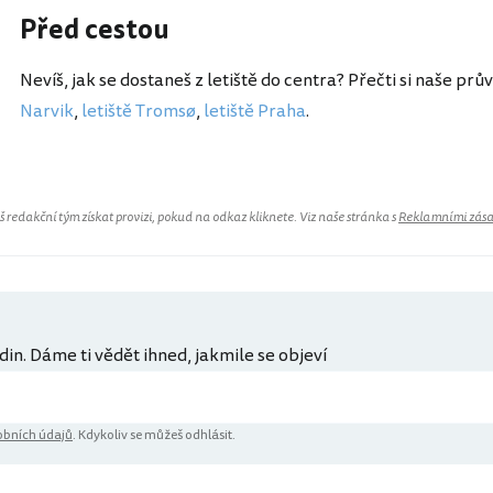
Před cestou
Nevíš, jak se dostaneš z letiště do centra? Přečti si naše prů
Narvik
,
letiště Tromsø
,
letiště Praha
.
redakční tým získat provizi, pokud na odkaz kliknete. Viz naše stránka s
Reklamními zás
din. Dáme ti vědět ihned, jakmile se objeví
bních údajů
. Kdykoliv se můžeš odhlásit.