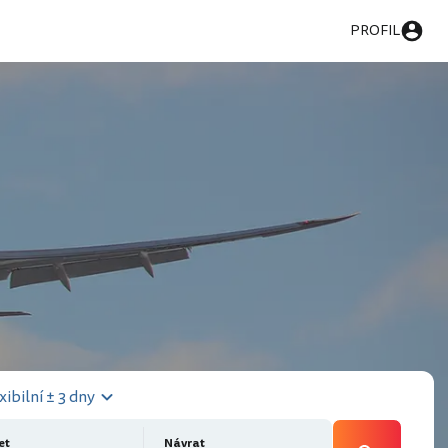
PROFIL
xibilní ± 3 dny
et
Návrat