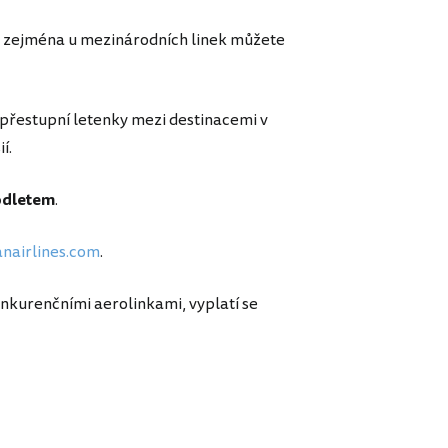
le zejména u mezinárodních linek můžete
 přestupní letenky mezi destinacemi v
í.
odletem
.
anairlines.com
.
onkurenčními aerolinkami, vyplatí se