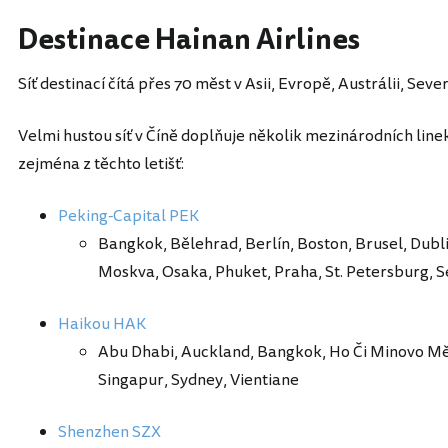
Destinace Hainan Airlines
Síť destinací čítá přes 70 měst v Asii, Evropě, Austrálii, Seve
Velmi hustou síť v Číně doplňuje několik mezinárodních linek
zejména z těchto letišť:
Peking-Capital PEK
Bangkok, Bělehrad, Berlín, Boston, Brusel, Dubl
Moskva, Osaka, Phuket, Praha, St. Petersburg, Sea
Haikou HAK
Abu Dhabi, Auckland, Bangkok, Ho Či Minovo Mě
Singapur, Sydney, Vientiane
Shenzhen SZX