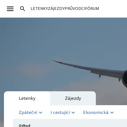
LETENKY
ZÁJEZDY
PRŮVODCI
FÓRUM
Letenky
Zájezdy
Zpáteční
1 cestující
Ekonomická
Odkud