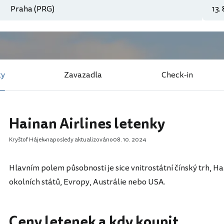
ky
Zavazadla
Check-in
Hainan Airlines letenky
Kryštof Hájek
naposledy aktualizováno
08. 10. 2024
Hlavním polem působnosti je sice vnitrostátní čínský trh, Hai
okolních států, Evropy, Austrálie nebo USA.
Ceny letenek a kdy koupit