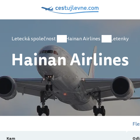
Letecká společnost
Hainan Airlines
Letenky
Hainan Airlines
Fle
Kam
Odl