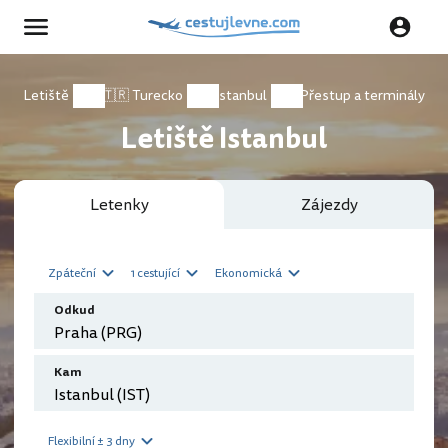
Letiště
🇹🇷 Turecko
Istanbul
Přestup a terminály
Letiště Istanbul
Letenky
Zájezdy
Zpáteční
1 cestující
Ekonomická
Odkud
Kam
Flexibilní ± 3 dny