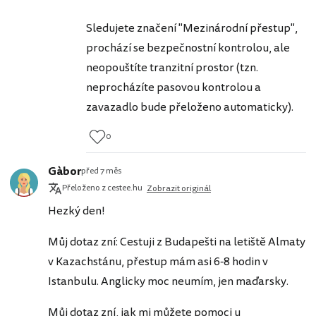
Sledujete značení "Mezinárodní přestup",
prochází se bezpečnostní kontrolou, ale
neopouštíte tranzitní prostor (tzn.
neprocházíte pasovou kontrolou a
zavazadlo bude přeloženo automaticky).
0
Gàbor
před 7 měs
Přeloženo z cestee.hu
Zobrazit originál
Hezký den!
Můj dotaz zní: Cestuji z Budapešti na letiště Almaty
v Kazachstánu, přestup mám asi 6-8 hodin v
Istanbulu. Anglicky moc neumím, jen maďarsky.
Můj dotaz zní, jak mi můžete pomoci u