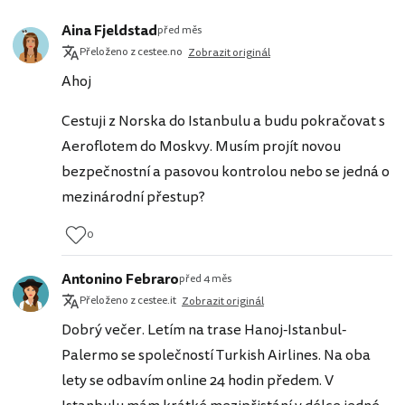
Aina Fjeldstad
před měs
Přeloženo z cestee.no
Zobrazit originál
Ahoj
Cestuji z Norska do Istanbulu a budu pokračovat s
Aeroflotem do Moskvy. Musím projít novou
bezpečnostní a pasovou kontrolou nebo se jedná o
mezinárodní přestup?
0
Antonino Febraro
před 4 měs
Přeloženo z cestee.it
Zobrazit originál
Dobrý večer. Letím na trase Hanoj-Istanbul-
Palermo se společností Turkish Airlines. Na oba
lety se odbavím online 24 hodin předem. V