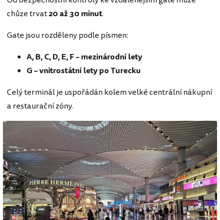
Od bezpečnostní kontroly ke vzdálenějším gate může
chůze trvat
20 až 30 minut
.
Gate jsou rozděleny podle písmen:
A, B, C, D, E, F – mezinárodní lety
G – vnitrostátní lety po Turecku
Celý terminál je uspořádán kolem velké centrální nákupní
a restaurační zóny.