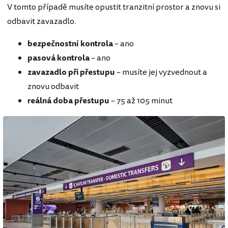
V tomto případě musíte opustit tranzitní prostor a znovu si
odbavit zavazadlo.
bezpečnostní kontrola
– ano
pasová kontrola
– ano
zavazadlo při přestupu
– musíte jej vyzvednout a
znovu odbavit
reálná doba přestupu
– 75 až 105 minut