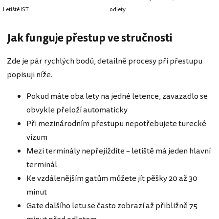
Letiště IST
odlety
Jak funguje přestup ve stručnosti
Zde je pár rychlých bodů, detailně procesy při přestupu
popisuji níže.
Pokud máte oba lety na jedné letence, zavazadlo se
obvykle přeloží automaticky
Při mezinárodním přestupu nepotřebujete turecké
vízum
Mezi terminály nepřejíždíte – letiště má jeden hlavní
terminál
Ke vzdálenějším gatům můžete jít pěšky 20 až 30
minut
Gate dalšího letu se často zobrazí až přibližně 75