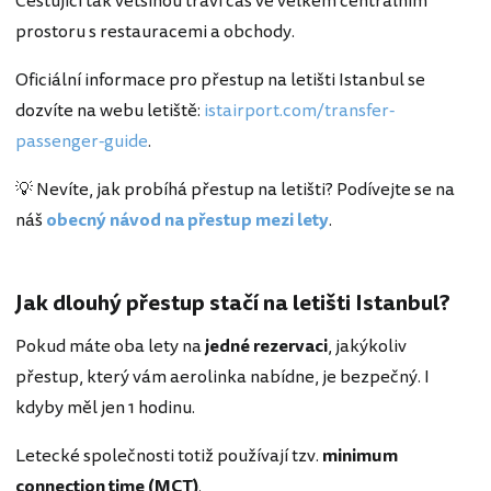
Cestující tak většinou tráví čas ve velkém centrálním
prostoru s restauracemi a obchody.
Oficiální informace pro přestup na letišti Istanbul se
dozvíte na webu letiště:
istairport.com/transfer-
passenger-guide
.
💡 Nevíte, jak probíhá přestup na letišti? Podívejte se na
náš
obecný návod na přestup mezi lety
.
Jak dlouhý přestup stačí na letišti Istanbul?
Pokud máte oba lety na
jedné rezervaci
, jakýkoliv
přestup, který vám aerolinka nabídne, je bezpečný. I
kdyby měl jen 1 hodinu.
Letecké společnosti totiž používají tzv.
minimum
connection time (MCT)
.