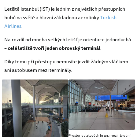
Letiště Istanbul (IST) je jedním z největších přestupních
hubů na světě a hlavní základnou aerolinky
Turkish
Airlines
.
Na rozdíl od mnoha velkých letišť je orientace jednoduchá
–
celé letiště tvoří jeden obrovský terminál
.
Díky tomu při přestupu nemusíte jezdit žádným vláčkem
ani autobusem mezi terminály.
Prostor odletových bran, mezinárodní