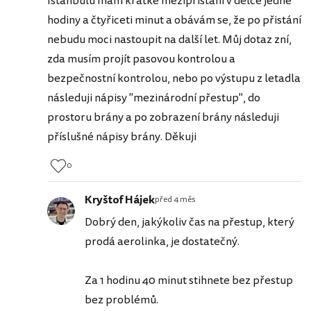
Istanbulu mám krátké mezipřistání v délce jedné
hodiny a čtyřiceti minut a obávám se, že po přistání
nebudu moci nastoupit na další let. Můj dotaz zní,
zda musím projít pasovou kontrolou a
bezpečnostní kontrolou, nebo po výstupu z letadla
následuji nápisy "mezinárodní přestup", do
prostoru brány a po zobrazení brány následuji
příslušné nápisy brány. Děkuji
0
Kryštof Hájek
před 4 měs
Dobrý den, jakýkoliv čas na přestup, který
prodá aerolinka, je dostatečný.
Za 1 hodinu 40 minut stihnete bez přestup
bez problémů.