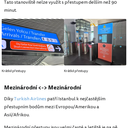
Tato stanoviště nelze využít s přestupem delším než 90
minut.
Krátké přestupy
Krátké přestupy
Mezinárodní <-> Mezinárodní
Díky
Turkish Airlines
patří Istanbul k nejčastějším
přestupním bodům mezi Evropou/Amerikou a
Asií/Afrikou.
Mezinárodní přestupy jsou velmi časté a letiště je na ně