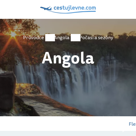
Průvodce
Angola
Počasí a sezóny
Angola
Fle