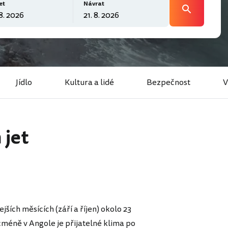
et
Návrat
Jídlo
Kultura a lidé
Bezpečnost
V
 jet
ích měsících (září a říjen) okolo 23
méně v Angole je přijatelné klima po