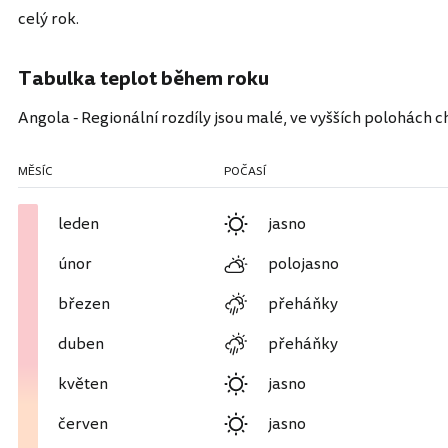
celý rok.
Tabulka teplot během roku
Angola - Regionální rozdíly jsou malé, ve vyšších polohách c
MĚSÍC
POČASÍ
leden
jasno
únor
polojasno
březen
přeháňky
duben
přeháňky
květen
jasno
červen
jasno