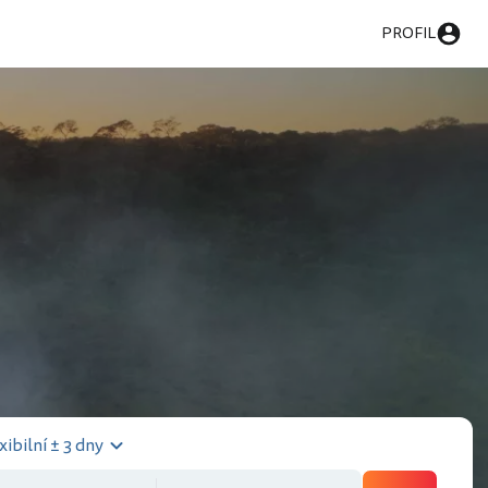
PROFIL
xibilní ± 3 dny