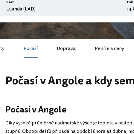
Kam
Odl
ity
Počasí
Doprava
Peníze a ceny
Počasí v Angole a kdy sem
Počasí v Angole
Díky vysoké průměrné nadmořské výšce je teplota v nejteplejš
stupňů. Období dešťů připadá na období února až dubna, nic