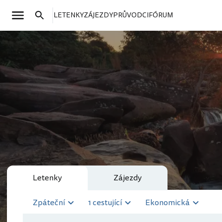
LETENKY
ZÁJEZDY
PRŮVODCI
FÓRUM
Letenky
Zájezdy
Zpáteční
1 cestující
Ekonomická