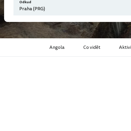
Odkud
Angola
Co vidět
Aktiv