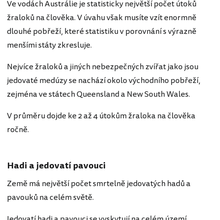
Ve vodách Austrálie je statisticky největší počet útoků
žraloků na člověka. V úvahu však musíte vzít enormně
dlouhé pobřeží, které statistiku v porovnání s výrazně
menšími státy zkresluje.
Nejvíce žraloků a jiných nebezpečných zvířat jako jsou
jedovaté medúzy se nachází okolo východního pobřeží,
zejména ve státech Queensland a New South Wales.
V průměru dojde ke 2 až 4 útokům žraloka na člověka
ročně.
Hadi a jedovatí pavouci
Země má největší počet smrtelně jedovatých hadů a
pavouků na celém světě.
Jedovatí hadi a pavouci se vyskytují na celém území