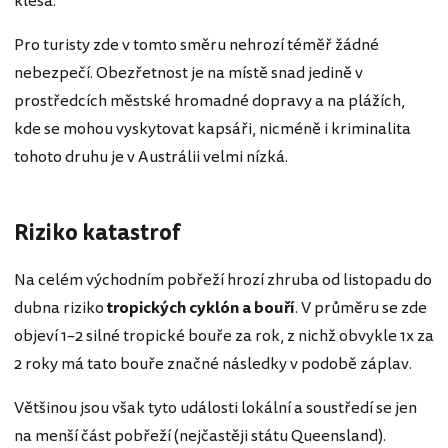
klesá.
Pro turisty zde v tomto směru nehrozí téměř žádné
nebezpečí. Obezřetnost je na místě snad jedině v
prostředcích městské hromadné dopravy a na plážích,
kde se mohou vyskytovat kapsáři, nicméně i kriminalita
tohoto druhu je v Austrálii velmi nízká.
Riziko katastrof
Na celém východním pobřeží hrozí zhruba od listopadu do
dubna riziko
tropických cyklón a bouří
. V průměru se zde
objeví 1–2 silné tropické bouře za rok, z nichž obvykle 1x za
2 roky má tato bouře značné následky v podobě záplav.
Většinou jsou však tyto události lokální a soustředí se jen
na menší část pobřeží (nejčastěji státu Queensland).