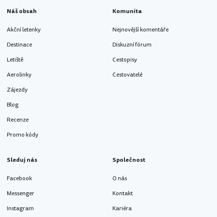
Náš obsah
Komunita
Akční letenky
Nejnovější komentáře
Destinace
Diskuzní fórum
Letiště
Cestopisy
Aerolinky
Cestovatelé
Zájezdy
Blog
Recenze
Promo kódy
Sleduj nás
Společnost
Facebook
O nás
Messenger
Kontakt
Instagram
Kariéra