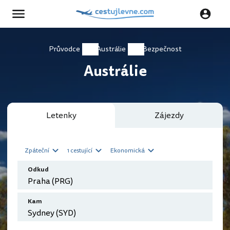
Průvodce
Austrálie
Bezpečnost
Austrálie
Letenky
Zájezdy
Zpáteční
1 cestující
Ekonomická
Odkud
Kam