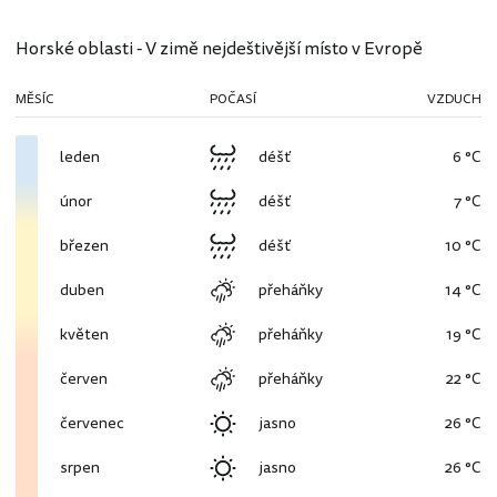
Horské oblasti - V zimě nejdeštivější místo v Evropě
MĚSÍC
POČASÍ
VZDUCH
leden
déšť
6 °C
únor
déšť
7 °C
březen
déšť
10 °C
duben
přeháňky
14 °C
květen
přeháňky
19 °C
červen
přeháňky
22 °C
červenec
jasno
26 °C
srpen
jasno
26 °C