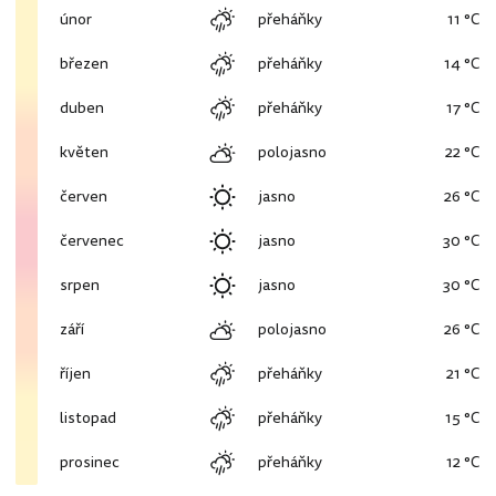
únor
přeháňky
11 °C
březen
přeháňky
14 °C
duben
přeháňky
17 °C
květen
polojasno
22 °C
červen
jasno
26 °C
červenec
jasno
30 °C
srpen
jasno
30 °C
září
polojasno
26 °C
říjen
přeháňky
21 °C
listopad
přeháňky
15 °C
prosinec
přeháňky
12 °C