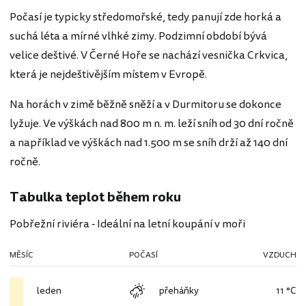
Počasí je typicky středomořské, tedy panují zde horká a
suchá léta a mírné vlhké zimy. Podzimní období bývá
velice deštivé. V Černé Hoře se nachází vesnička Crkvica,
která je nejdeštivějším místem v Evropě.
Na horách v zimě běžně sněží a v Durmitoru se dokonce
lyžuje. Ve výškách nad 800 m n. m. leží sníh od 30 dní ročně
a například ve výškách nad 1.500 m se sníh drží až 140 dní
ročně.
Tabulka teplot během roku
Pobřežní riviéra - Ideální na letní koupání v moři
MĚSÍC
POČASÍ
VZDUCH
leden
přeháňky
11 °C