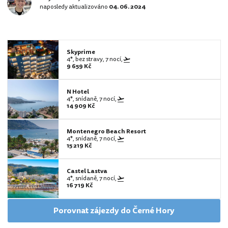
naposledy aktualizováno
04. 06. 2024
Skyprime
4*, bez stravy, 7 nocí,
9 659 Kč
N Hotel
4*, snídaně, 7 nocí,
14 909 Kč
Montenegro Beach Resort
4*, snídaně, 7 nocí,
15 219 Kč
Castel Lastva
4*, snídaně, 7 nocí,
16 719 Kč
Porovnat zájezdy do Černé Hory