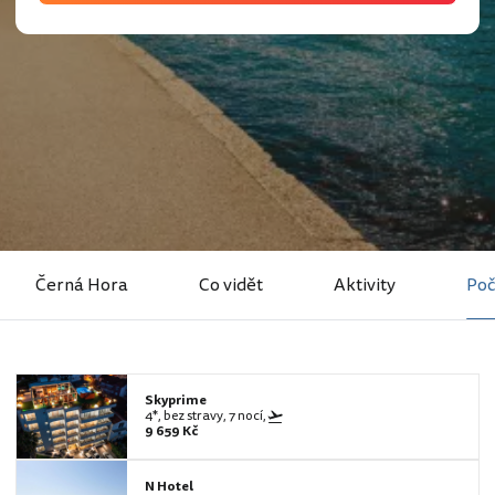
Černá Hora
Co vidět
Aktivity
Poč
Skyprime
4*, bez stravy, 7 nocí,
9 659 Kč
N Hotel