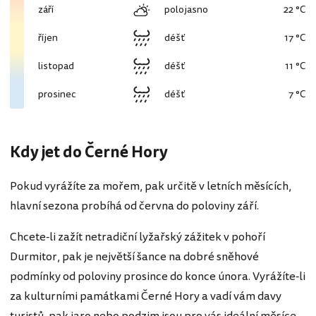
září
polojasno
22 °C
říjen
déšť
17 °C
listopad
déšť
11 °C
prosinec
déšť
7 °C
Kdy jet do Černé Hory
Pokud vyrážíte za mořem, pak určitě v letních měsících,
hlavní sezona probíhá od června do poloviny září.
Chcete-li zažít netradiční lyžařský zážitek v pohoří
Durmitor, pak je největší šance na dobré sněhové
podmínky od poloviny prosince do konce února. Vyrážíte-li
za kulturními památkami Černé Hory a vadí vám davy
turistů, pak jaro nebo podzim jsou pro vás ideální měsíce.