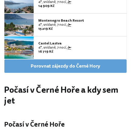
4*, snídaně, 7 nocí,
14 909 Kč
Montenegro Beach Resort
4*, snídaně, 7 nocí,
15 219 Kč
Castel Lastva
4*, snídaně, 7 nocí,
16 719 Kč
Porovnat zájezdy do Černé Hory
Počasí v Černé Hoře a kdy sem
jet
Počasí v Černé Hoře