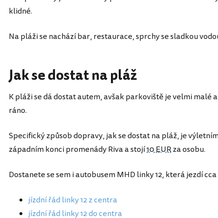
klidné.
Na pláži se nachází bar, restaurace, sprchy se sladkou vodou
Jak se dostat na pláž
K pláži se dá dostat autem, avšak parkoviště je velmi malé 
ráno.
Specifický způsob dopravy, jak se dostat na pláž, je výletní
západním konci promenády Riva a stojí
10 EUR
za osobu.
Dostanete se sem i autobusem MHD linky 12, která jezdí cca
jízdní řád linky 12 z centra
jízdní řád linky 12 do centra