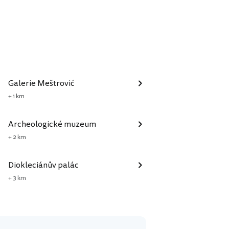
Galerie Meštrović
+ 1 km
Archeologické muzeum
+ 2 km
Diokleciánův palác
+ 3 km