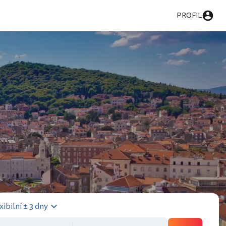
PROFIL
xibilní ± 3 dny