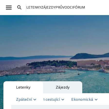
LETENKY
ZÁJEZDY
PRŮVODCI
FÓRUM
Letenky
Zájezdy
Zpáteční
1 cestující
Ekonomická