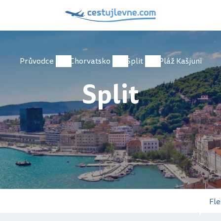
Průvodce
Chorvatsko
Split
Pláž Kašjuni
Split
Fle