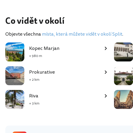
Co vidět v okolí
Objevte všechna
místa, která můžete vidět v okolí Split
.
Kopec Marjan
+ 980 m
Prokurative
+ 2 km
Riva
+ 3 km