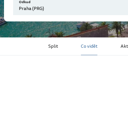
Odkud
Split
Co vidět
Akt