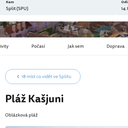
Kam
Odl
ivity
Počasí
Jak sem
Doprava
18 míst co vidět ve Splitu
Pláž Kašjuni
Oblázková pláž