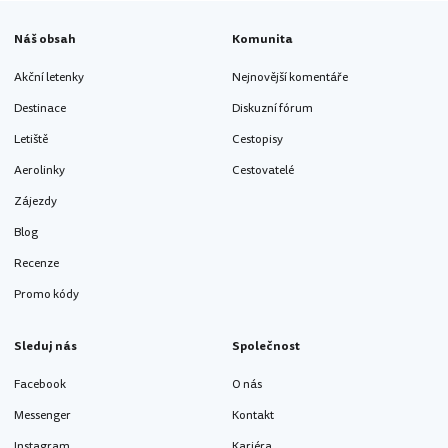
Náš obsah
Komunita
Akční letenky
Nejnovější komentáře
Destinace
Diskuzní fórum
Letiště
Cestopisy
Aerolinky
Cestovatelé
Zájezdy
Blog
Recenze
Promo kódy
Sleduj nás
Společnost
Facebook
O nás
Messenger
Kontakt
Instagram
Kariéra