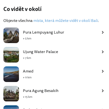
Co vidět v okolí
Objevte všechna
místa, která můžete vidět v okolí Bali
.
Pura Lempuyang Luhur
+ 5 km
Ujung Water Palace
+ 7 km
Amed
+ 11 km
Pura Agung Besakih
+ 15 km