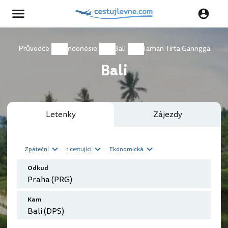
Průvodce
Indonésie
Bali
Taman Tirta Ganngga
Bali
Letenky
Zájezdy
Zpáteční
1 cestující
Ekonomická
Odkud
Kam