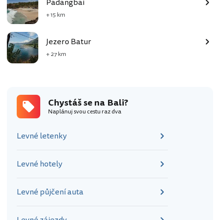
Padangbai
+ 15 km
Jezero Batur
+ 27 km
Chystáš se na Bali?
Naplánuj svou cestu raz dva
Levné letenky
Levné hotely
Levné půjčení auta